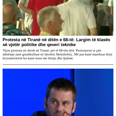
Protesta në Tiranë në ditën e 68-të: Largim të klasës
së vjetër politike dhe qeveri teknike
Vijon protesta në shesh në Tiranë, për të 68-tën ditë. Protestuesit si çdo
mbrëmje janë grumbulluar në sheshin Skënderbej,. Më pas kanë marshuar drejt
kryeministrisë ku kanë nisur me thirrje dhe fjalime