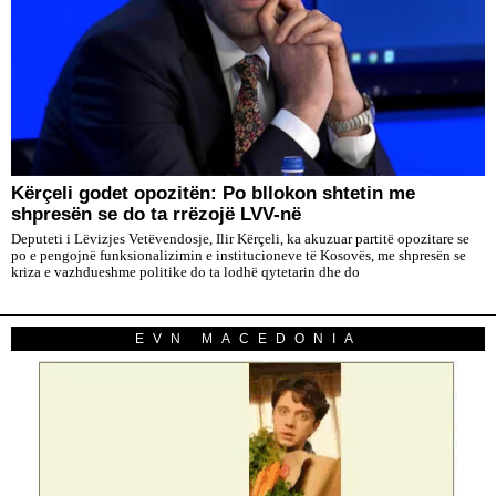
Kërçeli godet opozitën: Po bllokon shtetin me
shpresën se do ta rrëzojë LVV-në
Deputeti i Lëvizjes Vetëvendosje, Ilir Kërçeli, ka akuzuar partitë opozitare se
po e pengojnë funksionalizimin e institucioneve të Kosovës, me shpresën se
kriza e vazhdueshme politike do ta lodhë qytetarin dhe do
EVN MACEDONIA