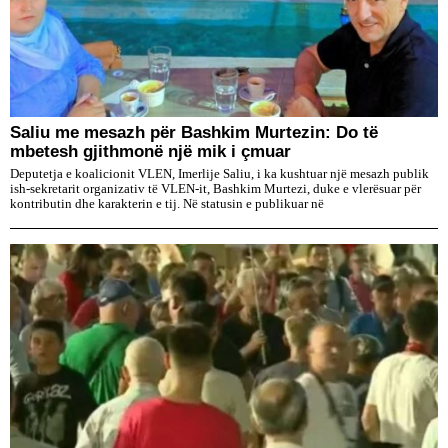
Saliu me mesazh për Bashkim Murtezin: Do të
mbetesh gjithmonë një mik i çmuar
Deputetja e koalicionit VLEN, Imerlije Saliu, i ka kushtuar një mesazh publik
ish-sekretarit organizativ të VLEN-it, Bashkim Murtezi, duke e vlerësuar për
kontributin dhe karakterin e tij. Në statusin e publikuar në