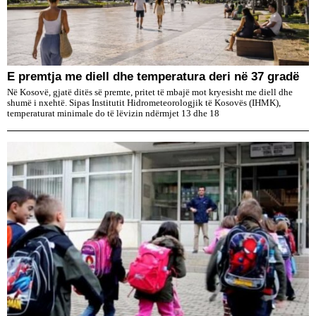
E premtja me diell dhe temperatura deri në 37 gradë
Në Kosovë, gjatë ditës së premte, pritet të mbajë mot kryesisht me diell dhe
shumë i nxehtë. Sipas Institutit Hidrometeorologjik të Kosovës (IHMK),
temperaturat minimale do të lëvizin ndërmjet 13 dhe 18