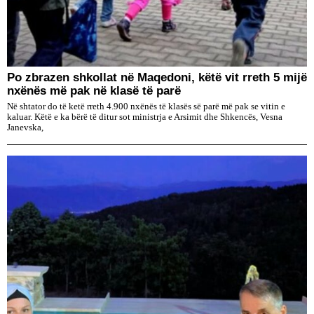
Po zbrazen shkollat në Maqedoni, këtë vit rreth 5 mijë
nxënës më pak në klasë të parë
Në shtator do të ketë rreth 4.900 nxënës të klasës së parë më pak se vitin e
kaluar. Këtë e ka bërë të ditur sot ministrja e Arsimit dhe Shkencës, Vesna
Janevska,