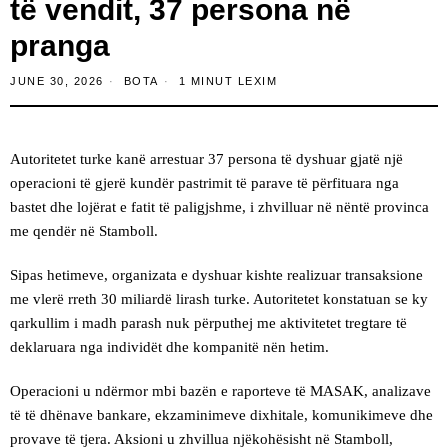
të vendit, 37 persona në
pranga
JUNE 30, 2026
BOTA
1 MINUT LEXIM
Autoritetet turke kanë arrestuar 37 persona të dyshuar gjatë një
operacioni të gjerë kundër pastrimit të parave të përfituara nga
bastet dhe lojërat e fatit të paligjshme, i zhvilluar në nëntë provinca
me qendër në Stamboll.
Sipas hetimeve, organizata e dyshuar kishte realizuar transaksione
me vlerë rreth 30 miliardë lirash turke. Autoritetet konstatuan se ky
qarkullim i madh parash nuk përputhej me aktivitetet tregtare të
deklaruara nga individët dhe kompanitë nën hetim.
Operacioni u ndërmor mbi bazën e raporteve të MASAK, analizave
të të dhënave bankare, ekzaminimeve dixhitale, komunikimeve dhe
provave të tjera. Aksioni u zhvillua njëkohësisht në Stamboll,