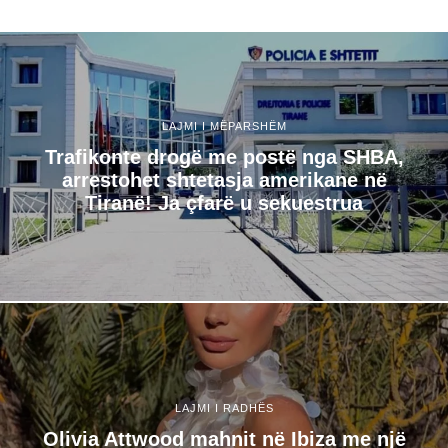
LAJMI I MËPARSHËM
Trafikonte drogë me postë nga SHBA,
arrestohet shtetasja amerikane në
Tiranë! Ja çfarë u sekuestrua
LAJMI I RADHËS
Olivia Attwood mahnit në Ibiza me një