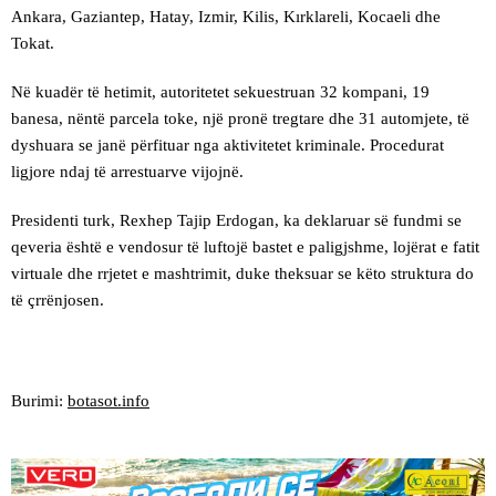
Ankara, Gaziantep, Hatay, Izmir, Kilis, Kırklareli, Kocaeli dhe
Tokat.
Në kuadër të hetimit, autoritetet sekuestruan 32 kompani, 19
banesa, nëntë parcela toke, një pronë tregtare dhe 31 automjete, të
dyshuara se janë përfituar nga aktivitetet kriminale. Procedurat
ligjore ndaj të arrestuarve vijojnë.
Presidenti turk, Rexhep Tajip Erdogan, ka deklaruar së fundmi se
qeveria është e vendosur të luftojë bastet e paligjshme, lojërat e fatit
virtuale dhe rrjetet e mashtrimit, duke theksuar se këto struktura do
të çrrënjosen.
Burimi:
botasot.info