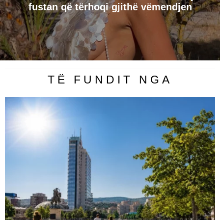
fustan që tërhoqi gjithë vëmendjen
TË FUNDIT NGA