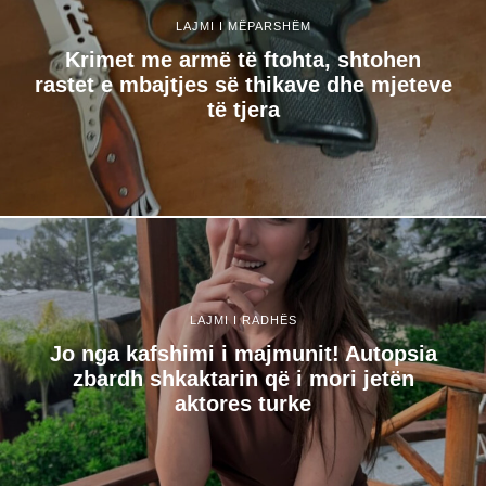
LAJMI I MËPARSHËM
Krimet me armë të ftohta, shtohen
rastet e mbajtjes së thikave dhe mjeteve
të tjera
LAJMI I RADHËS
Jo nga kafshimi i majmunit! Autopsia
zbardh shkaktarin që i mori jetën
aktores turke