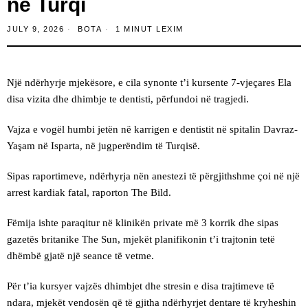
në Turqi
JULY 9, 2026
BOTA
1 MINUT LEXIM
Një ndërhyrje mjekësore, e cila synonte t’i kursente 7-vjeçares Ela
disa vizita dhe dhimbje te dentisti, përfundoi në tragjedi.
Vajza e vogël humbi jetën në karrigen e dentistit në spitalin Davraz-
Yaşam në Isparta, në jugperëndim të Turqisë.
Sipas raportimeve, ndërhyrja nën anestezi të përgjithshme çoi në një
arrest kardiak fatal, raporton The Bild.
Fëmija ishte paraqitur në klinikën private më 3 korrik dhe sipas
gazetës britanike The Sun, mjekët planifikonin t’i trajtonin tetë
dhëmbë gjatë një seance të vetme.
Për t’ia kursyer vajzës dhimbjet dhe stresin e disa trajtimeve të
ndara, mjekët vendosën që të gjitha ndërhyrjet dentare të kryheshin