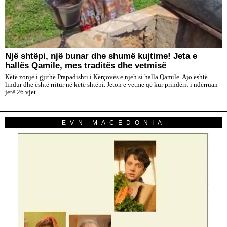
Një shtëpi, një bunar dhe shumë kujtime! Jeta e
hallës Qamile, mes traditës dhe vetmisë
Këtë zonjë i gjithë Prapadishti i Kërçovës e njeh si halla Qamile. Ajo është
lindur dhe është rritur në këtë shtëpi. Jeton e vetme që kur prindërit i ndërruan
jetë 26 vjet
EVN MACEDONIA