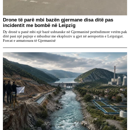
Drone të parë mbi bazën gjermane disa ditë pas
incidentit me bombë në Leipzig
Dy dronë u panë mbi një bazë ushtarake në Gjermaninë perëndimore vetëm pak
ditë pasi një pajisje e mbushur me eksploziv u gjet në aeroportin e Leipzigut.
Forcat e armatosura të Gjermanisë