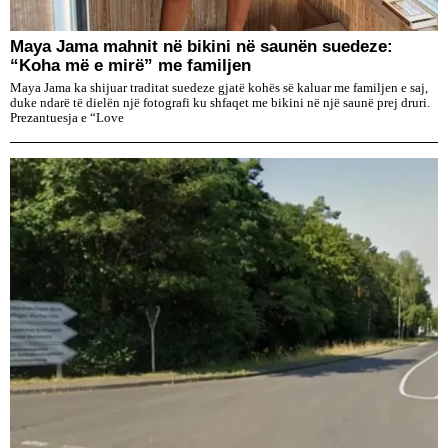
Maya Jama mahnit në bikini në saunën suedeze:
“Koha më e mirë” me familjen
Maya Jama ka shijuar traditat suedeze gjatë kohës së kaluar me familjen e saj,
duke ndarë të dielën një fotografi ku shfaqet me bikini në një saunë prej druri.
Prezantuesja e “Love