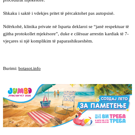
procedurat mjekësore.
Shkaku i saktë i vdekjes pritet të përcaktohet pas autopsisë.
Ndërkohë, klinika private në Isparta deklaroi se “janë respektuar të
gjitha protokollet mjekësore”, duke e cilësuar arrestin kardiak të 7-
vjeçares si një komplikim të paparashikueshëm.
Burimi:
botasot.info