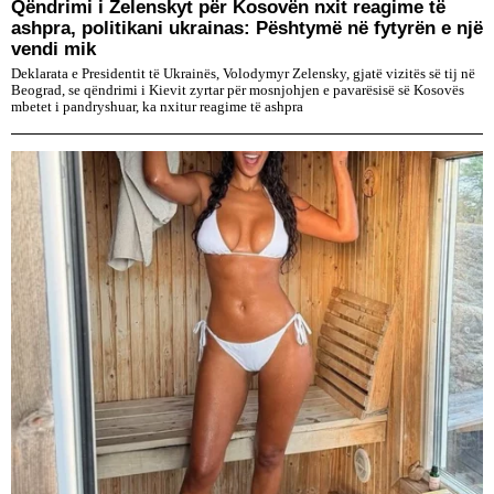
Qëndrimi i Zelenskyt për Kosovën nxit reagime të
ashpra, politikani ukrainas: Pështymë në fytyrën e një
vendi mik
Deklarata e Presidentit të Ukrainës, Volodymyr Zelensky, gjatë vizitës së tij në
Beograd, se qëndrimi i Kievit zyrtar për mosnjohjen e pavarësisë së Kosovës
mbetet i pandryshuar, ka nxitur reagime të ashpra