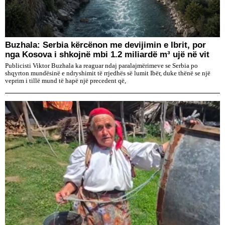
Buzhala: Serbia kërcënon me devijimin e Ibrit, por
nga Kosova i shkojnë mbi 1.2 miliardë m³ ujë në vit
Publicisti Viktor Buzhala ka reaguar ndaj paralajmërimeve se Serbia po
shqyrton mundësinë e ndryshimit të rrjedhës së lumit Ibër, duke thënë se një
veprim i tillë mund të hapë një precedent që,