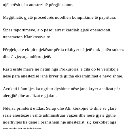
njëherësh nën anestezi të përgjithshme.
Megjithatë, gjatë procedurës ndodhën komplikime të papritura.
Sipas raportimeve, ajo pësoi arrest kardiak gjatë operacionit,
transmeton Klankosova.tv
Përpjekjet e ekipit mjekësor për ta rikthyer në jetë nuk patën sukses
dhe 7-vjeçarja ndërroi jetë.
Rasti është marrë në hetim nga Prokuroria, e cila do të verifikojë
nëse para anestezisë janë kryer të gjitha ekzaminimet e nevojshme.
Avokati i familjes ka ngritur dyshime nëse janë kryer analizat për
alergjitë dhe analizat e gjakut.
Ndërsa prindërit e Elas, Serap dhe Ali, kërkojnë të dinë se çfarë
sasie anestezie i është administruar vajzës dhe nëse gjatë gjithë
ndërhyrjes ka qenë i pranishëm një anestezist, siç kërkohet nga