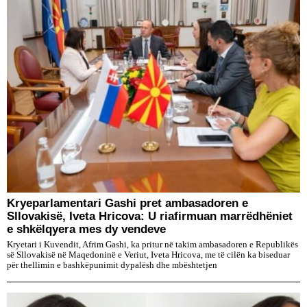
Kryeparlamentari Gashi pret ambasadoren e
Sllovakisë, Iveta Hricova: U riafirmuan marrëdhëniet
e shkëlqyera mes dy vendeve
Kryetari i Kuvendit, Afrim Gashi, ka pritur në takim ambasadoren e Republikës
së Sllovakisë në Maqedoninë e Veriut, Iveta Hricova, me të cilën ka biseduar
për thellimin e bashkëpunimit dypalësh dhe mbështetjen