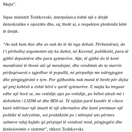
Majta”.
Sipas ministrit Toshkovski, interpelanca është një e drejtë
demokratike e opozitës dhe, siç thotë ai, e respekton plotësisht këtë
të drejtë.
“As nuk kam ikur dhe as nuk do të iki nga debati. Përkundrazi, do
t’i përballoj argumentet aty ku duhet, në Kuvend, publikisht, para të
gjithë deputetëve dhe para qytetarëve. Atje, të gjithë do të kenë
mundësinë të thonë atë që mendojnë, dhe vendimin do ta marrin
përfaqësuesit e zgjedhur të popullit, në përputhje me ndërgjegjen
dhe përgjegjësinë e tyre. Por gjithashtu nuk mund të hesht për diçka
që prej kohësh u është bërë e qartë qytetarëve. E majta ka treguar
edhe një herë se, me vetëdije apo pa vetëdije, po bëhet aleati më i
dobishëm i LSDM-së dhe BDI-së. Të njëjtat parti kundër të cilave
kanë ndërtuar një imazh të një alternative dhe kanë premtuar një
politikë të ndryshme, sot praktikisht po i mbrojnë ato përmes
sulmeve ndaj kujtdo që përpiqet të vendosë rend, përgjegjësi dhe
funksionimin e sistemit”,
shkroi Toshkovski.