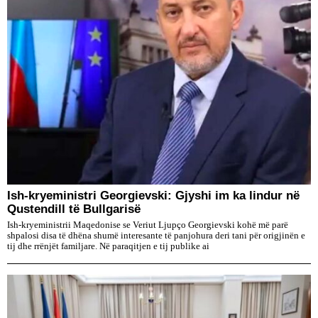
Ish-kryeministri Georgievski: Gjyshi im ka lindur në
Qustendill të Bullgarisë
Ish-kryeministrii Maqedonise se Veriut Ljupço Georgievski kohë më parë
shpalosi disa të dhëna shumë interesante të panjohura deri tani për origjinën e
tij dhe rrënjët familjare. Në paraqitjen e tij publike ai