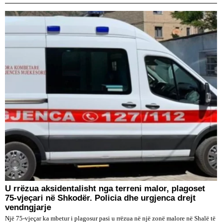
U rrëzua aksidentalisht nga terreni malor, plagoset
75-vjeçari në Shkodër. Policia dhe urgjenca drejt
vendngjarje
Një 75-vjeçar ka mbetur i plagosur pasi u rrëzua në një zonë malore në Shalë të