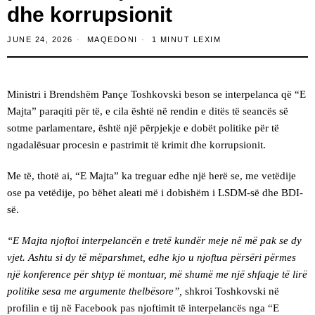
dhe korrupsionit
JUNE 24, 2026
MAQEDONI
1 MINUT LEXIM
Ministri i Brendshëm Pançe Toshkovski beson se interpelanca që “E
Majta” paraqiti për të, e cila është në rendin e ditës të seancës së
sotme parlamentare, është një përpjekje e dobët politike për të
ngadalësuar procesin e pastrimit të krimit dhe korrupsionit.
Me të, thotë ai, “E Majta” ka treguar edhe një herë se, me vetëdije
ose pa vetëdije, po bëhet aleati më i dobishëm i LSDM-së dhe BDI-
së.
“E Majta njoftoi interpelancën e tretë kundër meje në më pak se dy
vjet. Ashtu si dy të mëparshmet, edhe kjo u njoftua përsëri përmes
një konference për shtyp të montuar, më shumë me një shfaqje të lirë
politike sesa me argumente thelbësore”,
shkroi Toshkovski në
profilin e tij në Facebook pas njoftimit të interpelancës nga “E