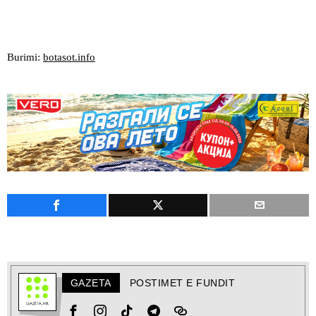
Burimi:
botasot.info
GAZETA
POSTIMET E FUNDIT