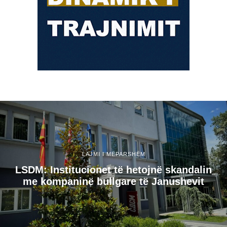
LAJMI I MËPARSHËM
LSDM: Institucionet të hetojnë skandalin
me kompaninë bullgare të Janushevit