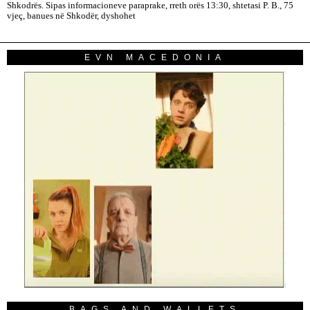
Shkodrës. Sipas informacioneve paraprake, rreth orës 13:30, shtetasi P. B., 75
vjeç, banues në Shkodër, dyshohet
EVN MACEDONIA
BAGS AND WALLETS