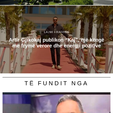
LAJMI I RADHËS
Artir Gjikokaj publikon “Kaj”, një këngë
me frymë verore dhe energji pozitive
TË FUNDIT NGA