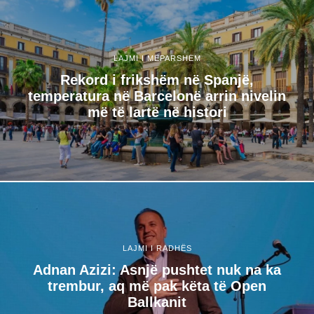
LAJMI I MËPARSHËM
Rekord i frikshëm në Spanjë,
temperatura në Barcelonë arrin nivelin
më të lartë në histori
LAJMI I RADHËS
Adnan Azizi: Asnjë pushtet nuk na ka
trembur, aq më pak këta të Open
Ballkanit