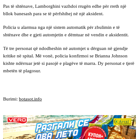
Pas të shtënave, Lamborghini vazhdoi rrugën edhe për rreth një
bllok banesash para se të përfshihej në një aksident.
Policia u alarmua nga një sistem automatik për zbulimin e të
shtënave dhe e gjeti automjetin e dëmtuar në vendin e aksidentit.
Të tre personat që ndodheshin në automjet u dërguan në gjendje
kritike në spital. Më vonë, policia konfirmoi se Brianna Johnson
kishte ndërruar jetë si pasojë e plagëve të marra. Dy personat e tjerë
mbetën të plagosur.
Burimi:
botasot.info