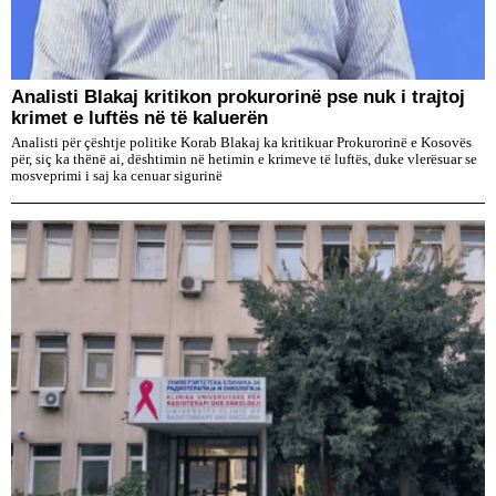
​Analisti Blakaj kritikon prokurorinë pse nuk i trajtoj
krimet e luftës në të kaluerën
Analisti për çështje politike Korab Blakaj ka kritikuar Prokurorinë e Kosovës
për, siç ka thënë ai, dështimin në hetimin e krimeve të luftës, duke vlerësuar se
mosveprimi i saj ka cenuar sigurinë