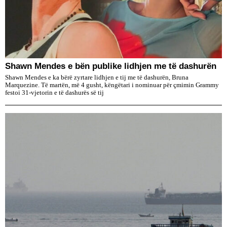
​Shawn Mendes e bën publike lidhjen me të dashurën
Shawn Mendes e ka bërë zyrtare lidhjen e tij me të dashurën, Bruna
Marquezine. Të martën, më 4 gusht, këngëtari i nominuar për çmimin Grammy
festoi 31-vjetorin e të dashurës së tij