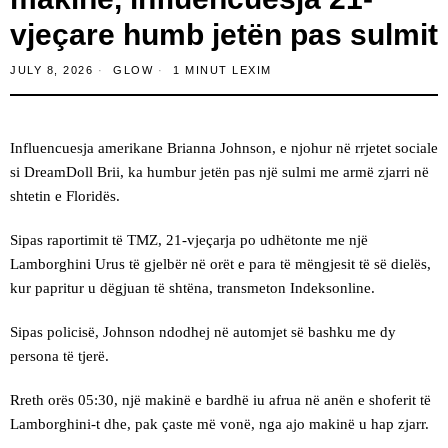
vjeçare humb jetën pas sulmit
JULY 8, 2026
GLOW
1 MINUT LEXIM
Influencuesja amerikane Brianna Johnson, e njohur në rrjetet sociale
si DreamDoll Brii, ka humbur jetën pas një sulmi me armë zjarri në
shtetin e Floridës.
Sipas raportimit të TMZ, 21-vjeçarja po udhëtonte me një
Lamborghini Urus të gjelbër në orët e para të mëngjesit të së dielës,
kur papritur u dëgjuan të shtëna, transmeton Indeksonline.
Sipas policisë, Johnson ndodhej në automjet së bashku me dy
persona të tjerë.
Rreth orës 05:30, një makinë e bardhë iu afrua në anën e shoferit të
Lamborghini-t dhe, pak çaste më vonë, nga ajo makinë u hap zjarr.