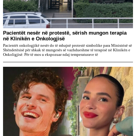
Pacientët nesër në protestë, sërish mungon terapia
në Klinikën e Onkologjisë
Pacientët onkologjikë nesër do të mbajnë protestë simbolike para Ministrisë së
Shëndetësisë për shkak të mungesës së vazhdueshme të terapisë në Klinikën e
Onkoligjisë. Për të mos u ekspozuar ndaj temperaturave të