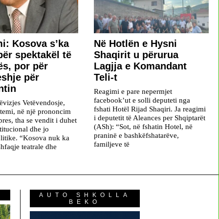
i: Kosova s’ka
Në Hotlën e Hysni
për spektakël të
Shaqirit u përurua
s, por për
Lagjja e Komandant
shje për
Teli-t
ntin
Reagimi e pare nepermjet
facebook’ut e solli deputeti nga
Lëvizjes Vetëvendosje,
fshati Hotël Rijad Shaqiri. Ja reagimi
temi, në një prononcim
i deputetit të Aleances per Shqiptarët
res, tha se vendit i duhet
(ASh): “Sot, në fshatin Hotel, në
stitucional dhe jo
praninë e bashkëfshatarëve,
olitike. “Kosova nuk ka
familjeve të
hfaqje teatrale dhe
AUTO SHKOLLA
BEKO