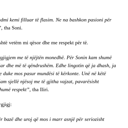
ndmi kemi filluar të flasim. Ne na bashkon pasioni për
”,
tha Soni.
është vetëm mi qësor dhe me respekt për të.
ërgjigjem me të njëjtën monedhë. Për Sonin kam shumë
jar dhe më të qëndrushëm. Edhe lingotin që ja dhash, ja
e duke mos pasur mundësi të kërkonte. Unë në këtë
m sjellë njësoj me të gjitha vajzat, pavarësisht
humë respekt”
, tha Iliri.
gjigj:
r bazë dhe uroj që mos i marr asnjë për seriozisht