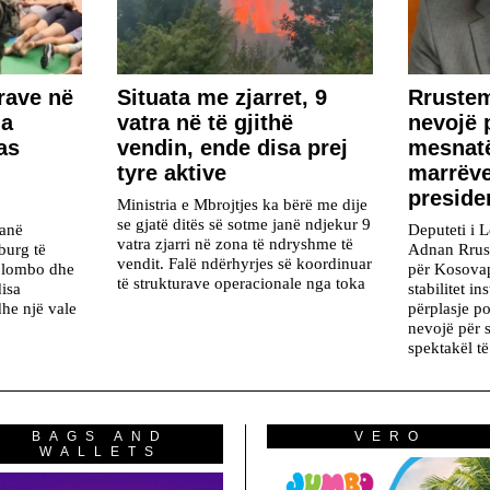
rave në
Situata me zjarret, 9
Rrustem
ia
vatra në të gjithë
nevojë 
as
vendin, ende disa prej
mesnatë
tyre aktive
marrëve
preside
Ministria e Mbrojtjes ka bërë me dije
se gjatë ditës së sotme janë ndjekur 9
kanë
Deputeti i 
vatra zjarri në zona të ndryshme të
burg të
Adnan Rrus
vendit. Falë ndërhyrjes së koordinuar
olombo dhe
për Kosovap
të strukturave operacionale nga toka
disa
stabilitet in
dhe një vale
përplasje p
nevojë për s
spektakël të
BAGS AND
VERO
WALLETS