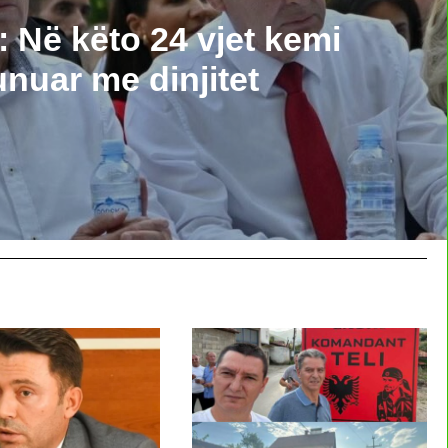
 Në këto 24 vjet kemi
nuar me dinjitet