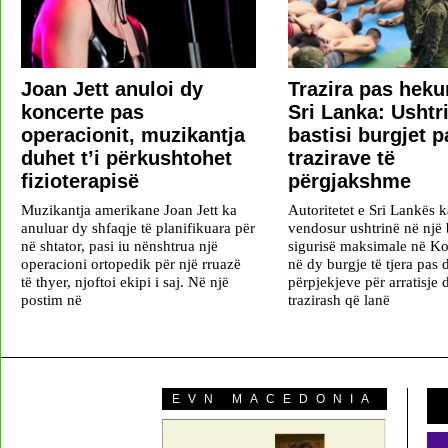
Joan Jett anuloi dy
Trazira pas heku
koncerte pas
Sri Lanka: Ushtr
operacionit, muzikantja
bastisi burgjet p
duhet t’i përkushtohet
trazirave të
fizioterapisë
përgjakshme
Muzikantja amerikane Joan Jett ka
Autoritetet e Sri Lankës 
anuluar dy shfaqje të planifikuara për
vendosur ushtrinë në një 
në shtator, pasi iu nënshtrua një
sigurisë maksimale në K
operacioni ortopedik për një rruazë
në dy burgje të tjera pas 
të thyer, njoftoi ekipi i saj. Në një
përpjekjeve për arratisje 
postim në
trazirash që lanë
EVN MACEDONIA