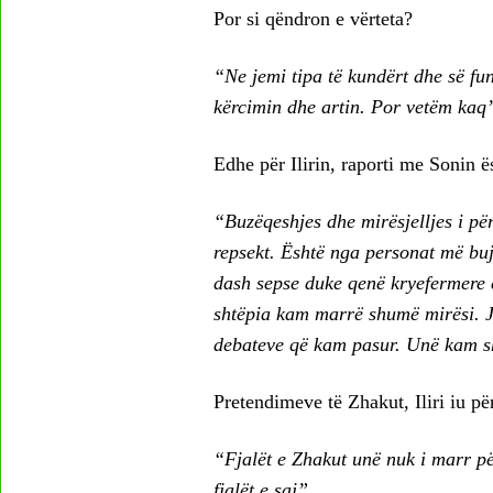
Por si qëndron e vërteta?
“Ne jemi tipa të kundërt dhe së fu
kërcimin dhe artin. Por vetëm kaq
Edhe për Ilirin, raporti me Sonin 
“Buzëqeshjes dhe mirësjelljes i p
repsekt. Është nga personat më bu
dash sepse duke qenë kryefermere 
shtëpia kam marrë shumë mirësi. Ja
debateve që kam pasur. Unë kam s
Pretendimeve të Zhakut, Iliri iu për
“Fjalët e Zhakut unë nuk i marr pë
fjalët e saj”.