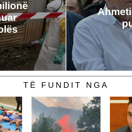
ilionë
Ahmeti:
nuar
pu
olës
TË FUNDIT NGA