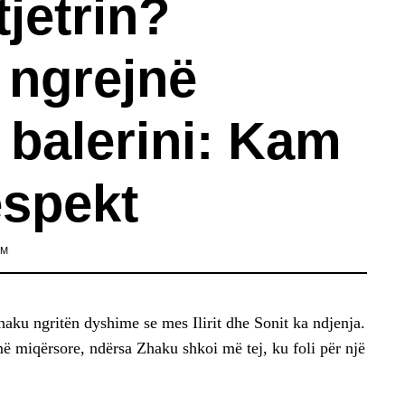
tjetrin?
 ngrejnë
 balerini: Kam
spekt
IM
haku ngritën dyshime se mes Ilirit dhe Sonit ka ndjenja.
 miqërsore, ndërsa Zhaku shkoi më tej, ku foli për një