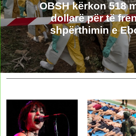
OBSH kërkon 518 m
dollarë për të fre
shpërthimin e Eb