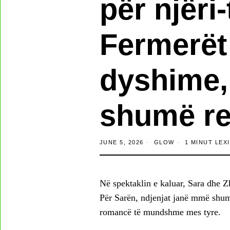
për njëri-
Fermerët
dyshime,
shumë re
JUNE 5, 2026
GLOW
1 MINUT LEX
Në spektaklin e kaluar, Sara dhe Z
Për Sarën, ndjenjat janë mmë shumë
romancë të mundshme mes tyre.