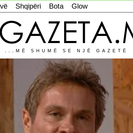
vë
Shqipëri
Bota
Glow
...MË SHUMË SE NJË GAZETË