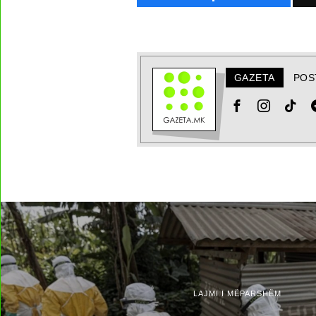
GAZETA
POS
LAJMI I MËPARSHËM