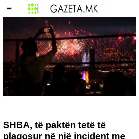
SHBA, të paktën tetë të
plagosur në një incident me