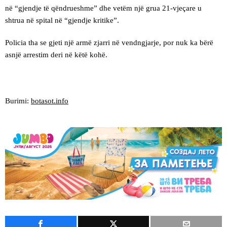
në “gjendje të qëndrueshme” dhe vetëm një grua 21-vjeçare u
shtrua në spital në “gjendje kritike”.
Policia tha se gjeti një armë zjarri në vendngjarje, por nuk ka bërë
asnjë arrestim deri në këtë kohë.
Burimi:
botasot.info