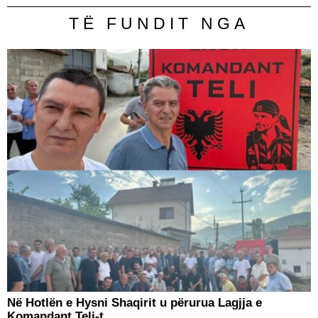
TË FUNDIT NGA
Në Hotlën e Hysni Shaqirit u përurua Lagjja e
Komandant Teli-t