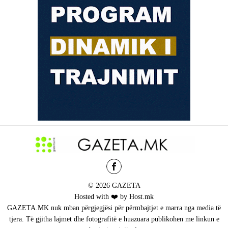
© 2026 GAZETA
Hosted with ❤️ by Host.mk
GAZETA.MK nuk mban përgjegjësi për përmbajtjet e marra nga media të
tjera. Të gjitha lajmet dhe fotografitë e huazuara publikohen me linkun e