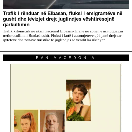
Trafik i rënduar në Elbasan, fluksi i emigrantëve në
gusht dhe lëvizjet drejt juglindjes vështirësojnë
qarkullimin
Trafik kilometrik në aksin nacional Elbasan-Tiranë në zonën e ashtuquajtur
rrethrrotullimi i Bradasheshit. Fluksi i lartë i automjeteve që i janë drejtuar
qyteteve dhe zonave turistike të juglindjes së vendit ka rikthyer
EVN MACEDONIA