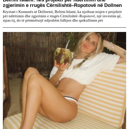
zgjerimin e rrugës Cërnilishtë–Ropotovë në Dollnen
Kryetari i Komunës së Dollnenit, Belrim Islami, ka njoftuar nisjen e projektit
për ndërtimin dhe zgjerimin e rrugës Cërnilishtë–Ropotovë, një investim që,
sipas tij, do të përmirësojë ndjeshëm lidhjen dhe qarkullimin për