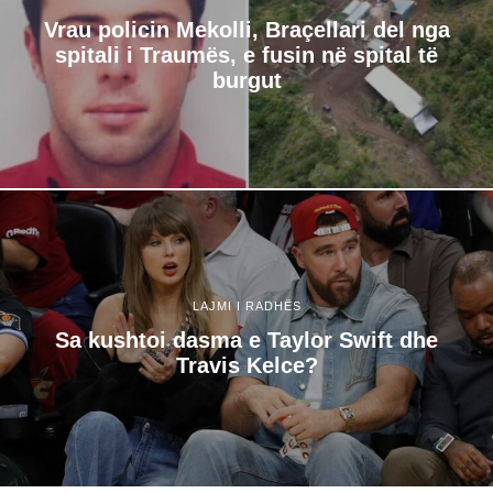
Vrau policin Mekolli, Braçellari del nga
spitali i Traumës, e fusin në spital të
burgut
LAJMI I RADHËS
Sa kushtoi dasma e Taylor Swift dhe
Travis Kelce?