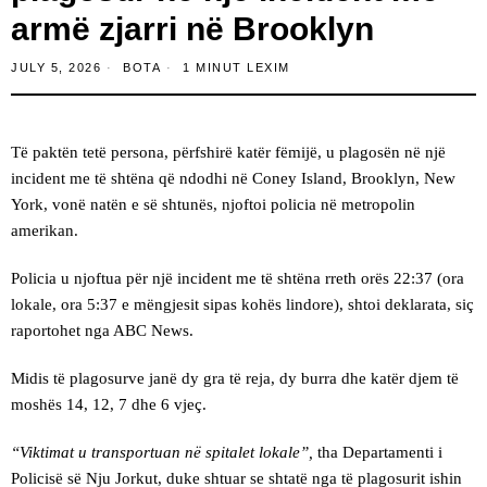
armë zjarri në Brooklyn
JULY 5, 2026
BOTA
1 MINUT LEXIM
Të paktën tetë persona, përfshirë katër fëmijë, u plagosën në një
incident me të shtëna që ndodhi në Coney Island, Brooklyn, New
York, vonë natën e së shtunës, njoftoi policia në metropolin
amerikan.
Policia u njoftua për një incident me të shtëna rreth orës 22:37 (ora
lokale, ora 5:37 e mëngjesit sipas kohës lindore), shtoi deklarata, siç
raportohet nga ABC News.
Midis të plagosurve janë dy gra të reja, dy burra dhe katër djem të
moshës 14, 12, 7 dhe 6 vjeç.
“Viktimat u transportuan në spitalet lokale”,
tha Departamenti i
Policisë së Nju Jorkut, duke shtuar se shtatë nga të plagosurit ishin