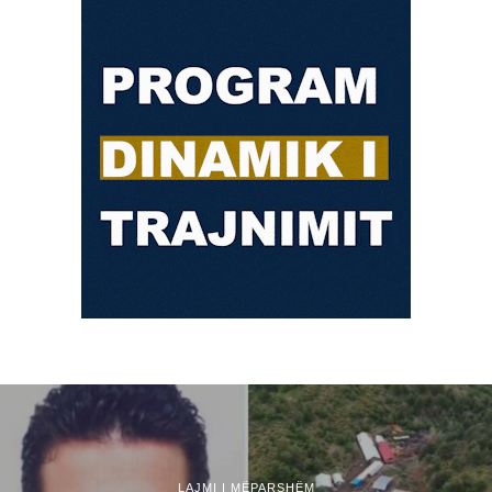
LAJMI I MËPARSHËM