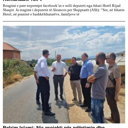
Reagimi e pare nepermjet facebook’ut e solli deputeti nga fshati Hotël Rijad
Shaqiri. Ja reagimi i deputetit të Aleances per Shqiptarët (ASh): “Sot, në fshatin
Hotel, në praninë e bashkëfshatarëve, familjeve të
Belrim Islami: Nis projekti për ndërtimin dhe