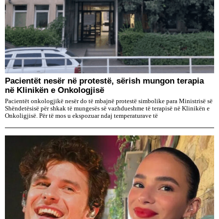
Pacientët nesër në protestë, sërish mungon terapia
në Klinikën e Onkologjisë
Pacientët onkologjikë nesër do të mbajnë protestë simbolike para Ministrisë së
Shëndetësisë për shkak të mungesës së vazhdueshme të terapisë në Klinikën e
Onkoligjisë. Për të mos u ekspozuar ndaj temperaturave të