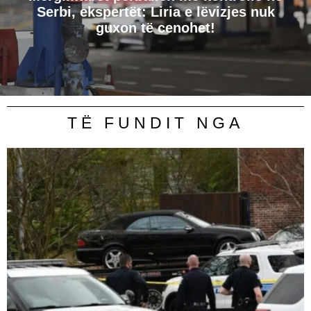
Serbi, ekspertët: Liria e lëvizjes nuk
guxon të cenohet!
TË FUNDIT NGA