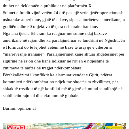
thuhet në deklaratën e publikuar në platformën X.
Sulmet e fundit vijnë vetëm 24 orë pas një serie tjetër operacionesh
ushtarake amerikane, gjatë të cilave, sipas autoriteteve amerikane, u
goditën edhe 80 objektiva të tjera ushtarake iraniane.
Nga ana tjetër, Teherani ka reaguar me sulme ndaj bazave
amerikane në rajon dhe ka paralajmëruar se lundrimi në Ngushticën
e Hormuzit do të lejohet vetëm në bazë të asaj që e cilëson si
“marrëveshje iraniane”. Paralajmërimet kanë shtuar shqetësimet për
sigurinë në rajon dhe kanë ndikuar në rritjen e ndjeshme të
çmimeve të naftës në tregjet ndërkombëtare.
Përshkallëzimi i konfliktit ka alarmuar vendet e Gjirit, ndërsa
komuniteti ndërkombëtar po ndjek me shqetësim zhvillimet, për
shkak të rrezikut të një konflikti më të gjerë që mund të ndikojë në
stabilitetin rajonal dhe ekonominë globale.
Burimi:
opinion.al