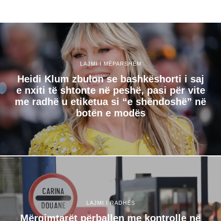
LAJMI I MËPARSHËM
Heidi Klum zbulon se bashkëshorti i saj
e nxiti të shtonte në peshë, pasi për vite
me radhë u etiketua si “e shëndoshë” në
botën e modës
LAJMI I RADHËS
Mërgimtarët përballen me kontrolle në