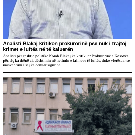
​Analisti Blakaj kritikon prokurorinë pse nuk i trajtoj
krimet e luftës në të kaluerën
Analisti për çështje politike Korab Blakaj ka kritikuar Prokurorinë e Kosovës
për, siç ka thënë ai, dështimin në hetimin e krimeve të luftës, duke vlerësuar se
mosveprimi i saj ka cenuar sigurinë