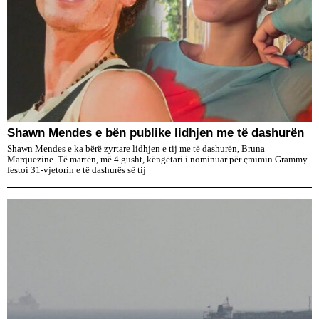
​Shawn Mendes e bën publike lidhjen me të dashurën
Shawn Mendes e ka bërë zyrtare lidhjen e tij me të dashurën, Bruna
Marquezine. Të martën, më 4 gusht, këngëtari i nominuar për çmimin Grammy
festoi 31-vjetorin e të dashurës së tij