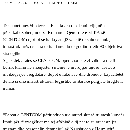
JULY 9, 2026
BOTA
1 MINUT LEXIM
Tensionet mes Shteteve të Bashkuara dhe Iranit vijojnë të
përshkallëzohen, ndërsa Komanda Qendrore e SHBA-së
(CENTCOM) njoftoi se ka kryer një valë të re sulmesh ndaj
infrastrukturës ushtarake iraniane, duke goditur rreth 90 objektiva
strategjikë.
Sipas deklaratës së CENTCOM, operacionet e zhvilluara më 8
korrik kishin në shënjestër sistemet e mbrojtjes ajrore, asetet e
mbikëqyrjes bregdetare, depot e raketave dhe dronëve, kapacitetet
detare si dhe infrastrukturën logjistike ushtarake përgjatë bregdetit
iranian.
“Forcat e CENTCOM përfunduan një raund shtesë sulmesh kundër
Iranit për të zvogëluar më tej aftësinë e tij për të sulmuar anijet
tregtare dhe personelin detar civil në Ngushticën e Hormuzit”,