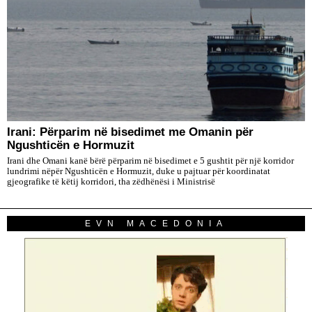
Irani: Përparim në bisedimet me Omanin për
Ngushticën e Hormuzit
Irani dhe Omani kanë bërë përparim në bisedimet e 5 gushtit për një korridor
lundrimi nëpër Ngushticën e Hormuzit, duke u pajtuar për koordinatat
gjeografike të këtij korridori, tha zëdhënësi i Ministrisë
EVN MACEDONIA