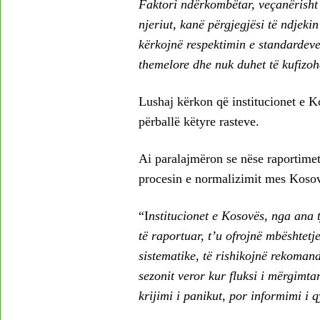
Faktori ndërkombëtar, veçanërisht 
njeriut, kanë përgjegjësi të ndjekin
kërkojnë respektimin e standardeve 
themelore dhe nuk duhet të kufizoh
Lushaj kërkon që institucionet e K
përballë këtyre rasteve.
Ai paralajmëron se nëse raportime
procesin e normalizimit mes Kosov
“I
nstitucionet e Kosovës, nga ana t
të raportuar, t’u ofrojnë mbështetj
sistematike, të rishikojnë rekoman
sezonit veror kur fluksi i mërgimta
krijimi i panikut, por informimi i q