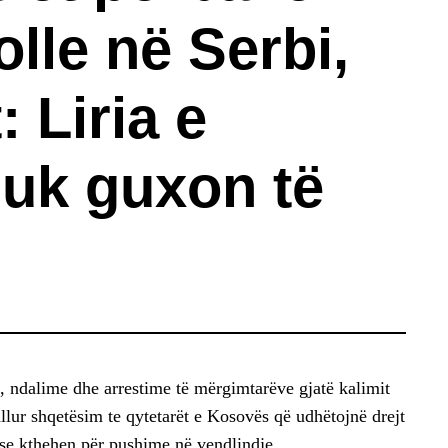
lle në Serbi,
: Liria e
nuk guxon të
a, ndalime dhe arrestime të mërgimtarëve gjatë kalimit
allur shqetësim te qytetarët e Kosovës që udhëtojnë drejt
e kthehen për pushime në vendlindje.