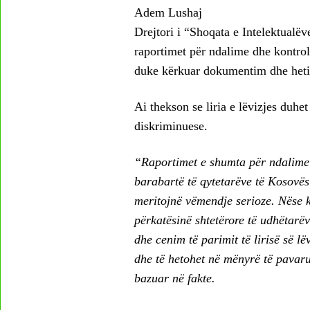
Adem Lushaj
Drejtori i “Shoqata e Intelektualë
raportimet për ndalime dhe kontrol
duke kërkuar dokumentim dhe heti
Ai thekson se liria e lëvizjes duhe
diskriminuese.
“Raportimet e shumta për ndalime të
barabartë të qytetarëve të Kosovës
meritojnë vëmendje serioze. Nëse k
përkatësinë shtetërore të udhëtarë
dhe cenim të parimit të lirisë së l
dhe të hetohet në mënyrë të pavaru
bazuar në fakte.