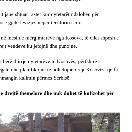
t janë shtuar rastet kur qytetarët ndalohen për
ose gjatë lëvizjes nëpër territorin serb.
t në mesin e mërgimtarëve nga Kosova, të cilët shpesh e
drejt vendeve ku jetojnë dhe punojnë.
 bërë thirrje qytetarëve të Kosovës, përfshirë
gatë dhe planifikojnë të udhëtojnë drejt Kosovës, që t`i
 shmangin kalimin përmes Serbisë.
ë e drejtë themelore dhe nuk duhet të kufizohet për