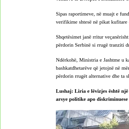
Sipas raportimeve, në muajt e fundi
verifikime shtesë në pikat kufitare 
Shqetësimet janë rritur veçanërish
përdorin Serbinë si rrugë tranziti 
Ndërkohë, Ministria e Jashtme u ka
bashkatdhetarëve që jetojnë në mër
përdorin rrugët alternative dhe ta
Lushaj: Liria e lëvizjes është nj
arsye politike apo diskriminuese