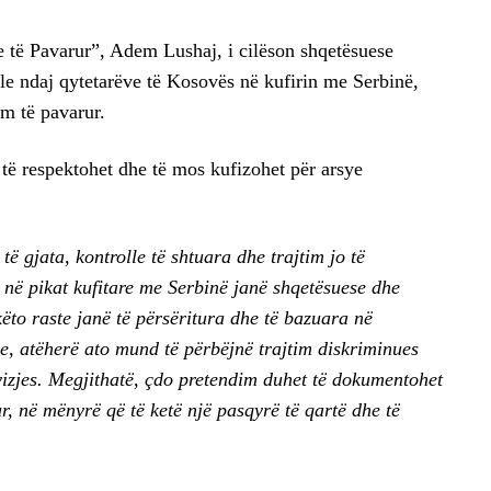
ve të Pavarur”, Adem Lushaj, i cilëson shqetësuese
le ndaj qytetarëve të Kosovës në kufirin me Serbinë,
m të pavarur.
t të respektohet dhe të mos kufizohet për arsye
 gjata, kontrolle të shtuara dhe trajtim jo të
 në pikat kufitare me Serbinë janë shqetësuese dhe
ëto raste janë të përsëritura dhe të bazuara në
ve, atëherë ato mund të përbëjnë trajtim diskriminues
ëvizjes. Megjithatë, çdo pretendim duhet të dokumentohet
r, në mënyrë që të ketë një pasqyrë të qartë dhe të