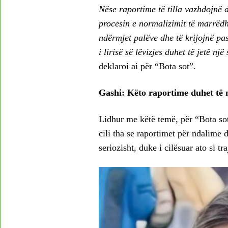
Nëse raportime të tilla vazhdojnë 
procesin e normalizimit të marrëdh
ndërmjet palëve dhe të krijojnë pasi
i lirisë së lëvizjes duhet të jetë nj
deklaroi ai për “Bota sot”.
Gashi: Këto raportime duhet të 
Lidhur me këtë temë, për “Bota sot
cili tha se raportimet për ndalime
seriozisht, duke i cilësuar ato si tr