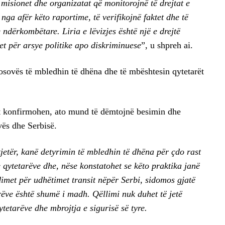
misionet dhe organizatat që monitorojnë të drejtat e
 nga afër këto raportime, të verifikojnë faktet dhe të
ndërkombëtare. Liria e lëvizjes është një e drejtë
et për arsye politike apo diskriminuese
”, u shpreh ai.
osovës të mbledhin të dhëna dhe të mbështesin qytetarët
t konfirmohen, ato mund të dëmtojnë besimin dhe
ës dhe Serbisë.
jetër, kanë detyrimin të mbledhin të dhëna për çdo rast
e qytetarëve dhe, nëse konstatohet se këto praktika janë
dimet për udhëtimet transit nëpër Serbi, sidomos gjatë
rëve është shumë i madh. Qëllimi nuk duhet të jetë
ytetarëve dhe mbrojtja e sigurisë së tyre.