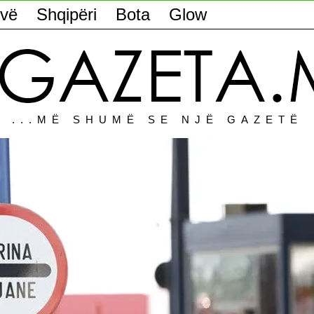
vë
Shqipëri
Bota
Glow
...MË SHUMË SE NJË GAZETË