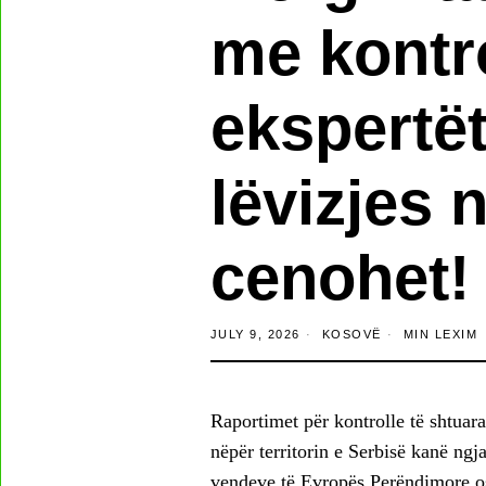
me kontro
ekspertët
lëvizjes 
cenohet!
JULY 9, 2026
KOSOVË
MIN LEXIM
Raportimet për kontrolle të shtuar
nëpër territorin e Serbisë kanë ngj
vendeve të Evropës Perëndimore os