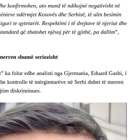
dhe konfirmohen, ato mund të ndikojnë negativisht në
ënieve ndërmjet Kosovës dhe Serbisë, të ulin besimin
guri te qytetarët. Respektimi i të drejtave të njeriut dhe
ë standard që zbatohet njësoj për të gjithë, pa dallim
”,
merren shumë seriozisht
” ka folur edhe analisti nga Gjermania, Eduard Gashi, i
 dhe kontrolle të mërgimtarëve në Serbi duhet të merren
ajtim diskriminues.