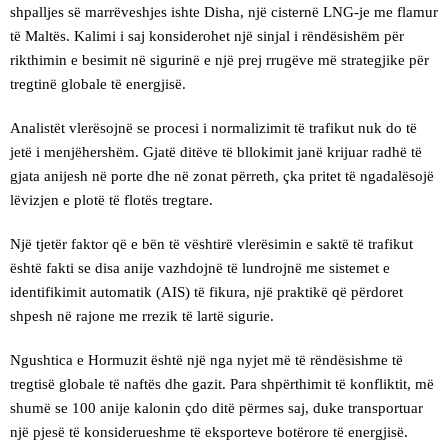
shpalljes së marrëveshjes ishte Disha, një cisternë LNG-je me flamur
të Maltës. Kalimi i saj konsiderohet një sinjal i rëndësishëm për
rikthimin e besimit në sigurinë e një prej rrugëve më strategjike për
tregtinë globale të energjisë.
Analistët vlerësojnë se procesi i normalizimit të trafikut nuk do të
jetë i menjëhershëm. Gjatë ditëve të bllokimit janë krijuar radhë të
gjata anijesh në porte dhe në zonat përreth, çka pritet të ngadalësojë
lëvizjen e plotë të flotës tregtare.
Një tjetër faktor që e bën të vështirë vlerësimin e saktë të trafikut
është fakti se disa anije vazhdojnë të lundrojnë me sistemet e
identifikimit automatik (AIS) të fikura, një praktikë që përdoret
shpesh në rajone me rrezik të lartë sigurie.
Ngushtica e Hormuzit është një nga nyjet më të rëndësishme të
tregtisë globale të naftës dhe gazit. Para shpërthimit të konfliktit, më
shumë se 100 anije kalonin çdo ditë përmes saj, duke transportuar
një pjesë të konsiderueshme të eksporteve botërore të energjisë.