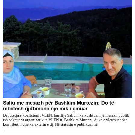
Saliu me mesazh për Bashkim Murtezin: Do të
mbetesh gjithmonë një mik i çmuar
Deputetja e koalicionit VLEN, Imerlije Saliu, i ka kushtuar një mesazh publik
ish-sekretarit organizativ të VLEN-it, Bashkim Murtezi, duke e vlerësuar për
kontributin dhe karakterin e tij. Në statusin e publikuar në