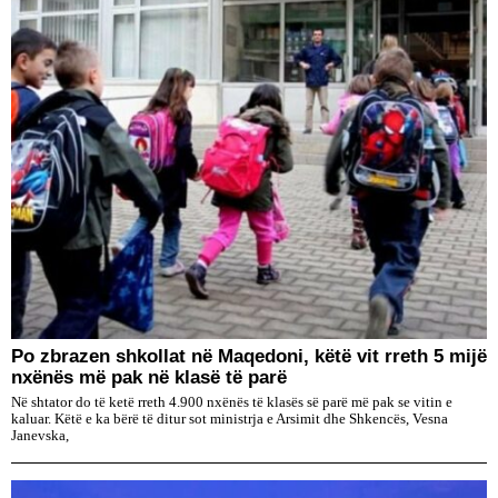
Po zbrazen shkollat në Maqedoni, këtë vit rreth 5 mijë
nxënës më pak në klasë të parë
Në shtator do të ketë rreth 4.900 nxënës të klasës së parë më pak se vitin e
kaluar. Këtë e ka bërë të ditur sot ministrja e Arsimit dhe Shkencës, Vesna
Janevska,