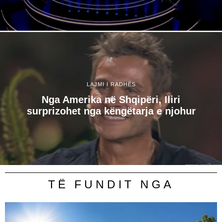
LAJMI I RADHËS
Nga Amerika në Shqipëri, Iliri
surprizohet nga këngëtarja e njohur
TË FUNDIT NGA