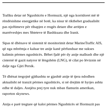
Trafiku detar në Ngushticën e Hormuzit, një nga korridoret më të
rëndësishme energjetike në botë, ka nisur të rikthehet gradualisht
pas njoftimeve për rihapjen e rrugës detare dhe arritjen e
marrëveshjes mes Shteteve të Bashkuara dhe Iranit.
Sipas të dhënave të sistemit të monitorimit detar MarineTraffic AIS,
që nga mbrëmja e kaluar tre anije kanë përfunduar me sukses
kalimin përmes ngushticës. Bëhet fjalë për dy anije mallrash dhe një
cisternë të gazit natyror të lëngshëm (LNG), të cilat po lëviznin në
dalje nga Gjiri Persik.
Të dhënat tregojnë gjithashtu se gjashtë anije të tjera ndodhen
aktualisht në tranzit përmes ngushticës, si në drejtim të hyrjes ashtu
edhe të daljes. Asnjëra prej tyre nuk mban flamurin amerikan,
raporton skynews.
Anija e parë tregtare që kaloi përmes Ngushticës së Hormuzit pas