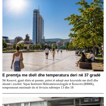
E premtja me diell dhe temperatura deri në 37 gradë
Në Kosovë, gjatë ditës së premte, pritet të mbajë mot kryesisht me diell dhe
shumë i nxehtë. Sipas Institutit Hidrometeorologjik të Kosovës (IHMK),
temperaturat minimale do të lëvizin ndërmjet 13 dhe 18