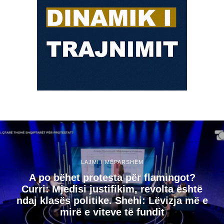
LAJMI I MËPARSHËM
A po bëhet protesta për flamingot?
Curri: Mjedisi justifikim, revolta është
ndaj klasës politike. Shehi: Lëvizja më e
mirë e viteve të fundit