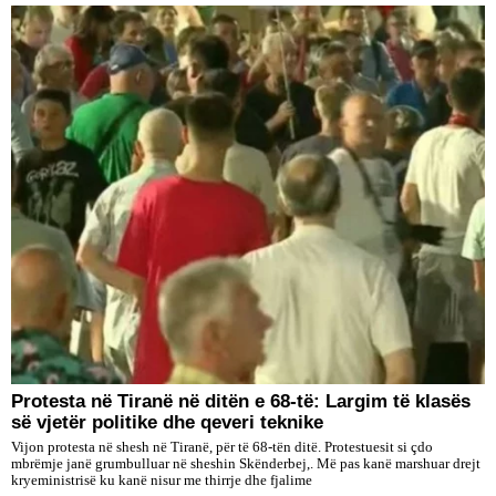
Protesta në Tiranë në ditën e 68-të: Largim të klasës
së vjetër politike dhe qeveri teknike
Vijon protesta në shesh në Tiranë, për të 68-tën ditë. Protestuesit si çdo
mbrëmje janë grumbulluar në sheshin Skënderbej,. Më pas kanë marshuar drejt
kryeministrisë ku kanë nisur me thirrje dhe fjalime