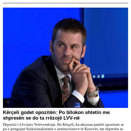
Kërçeli godet opozitën: Po bllokon shtetin me
shpresën se do ta rrëzojë LVV-në
Deputeti i Lëvizjes Vetëvendosje, Ilir Kërçeli, ka akuzuar partitë opozitare se
po e pengojnë funksionalizimin e institucioneve të Kosovës, me shpresën se