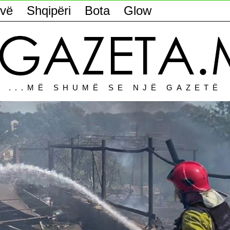
vë
Shqipëri
Bota
Glow
...MË SHUMË SE NJË GAZETË