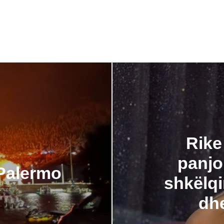
Rike
panjo
 Palermo
shkëlqi
dh