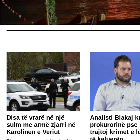
Disa të vrarë në një
​Analisti Blakaj k
sulm me armë zjarri në
prokurorinë pse 
Karolinën e Veriut
trajtoj krimet e l
të kaluerën