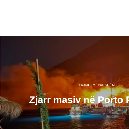
LAJMI I MËPARSHËM
Zjarr masiv në Porto