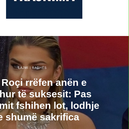
LAJMI I RADHËS
 Roçi rrëfen anën e
hur të suksesit: Pas
mit fshihen lot, lodhje
e shumë sakrifica