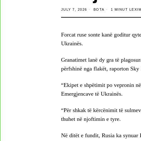
JULY 7, 2026
BOTA
1 MINUT LEXI
Forcat ruse sonte kanë goditur qyte
Ukrainës.
Granatimet lanë dy gra të plagosur
përfshinë nga flakët, raporton Sky
“Ekipet e shpëtimit po vepronin në
Emergjencave të Ukrainës.
“Për shkak të kërcënimit të sulmev
thuhet në njoftimin e tyre.
Në ditët e fundit, Rusia ka synuar 