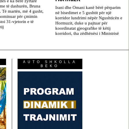
s e ka bërë zyrtare
j me të dashurën, Bruna
Irani dhe Omani kanë bërë përparim
 Të martën, më 4 gusht,
në bisedimet e 5 gushtit për një
 nominuar për çmimin
korridor lundrimi nëpër Ngushticën e
oi 31-vjetorin e të
Hormuzit, duke u pajtuar për
tij
koordinatat gjeografike të këtij
korridori, tha zëdhënësi i Ministrisë
AUTO SHKOLLA
BEKO