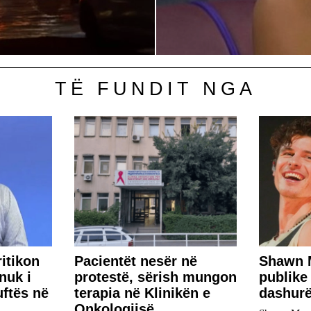
TË FUNDIT NGA
ritikon
Pacientët nesër në
​Shawn 
nuk i
protestë, sërish mungon
publike
uftës në
terapia në Klinikën e
dashur
Onkologjisë