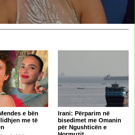
Mendes e bën
Irani: Përparim në
 lidhjen me të
bisedimet me Omanin
ën
për Ngushticën e
Hormuzit