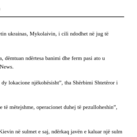
M
tin ukrainas, Mykolaivin, i cili ndodhet në jug të
a, dëmtuan ndërtesa banimi dhe ferm pasi ato u
 News.
 dy lokacione njëkohësisht”, tha Shërbimi Shtetëror i
e të mëtejshme, operacionet duhej të pezulloheshin”,
Kievin në sulmet e saj, ndërkaq javën e kaluar një sulm