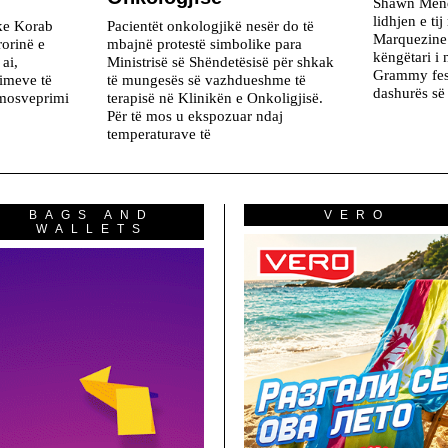
Shawn Mende
lidhjen e ti
ike Korab
Pacientët onkologjikë nesër do të
Marquezine.
rorinë e
mbajnë protestë simbolike para
këngëtari i
ai,
Ministrisë së Shëndetësisë për shkak
Grammy fest
rimeve të
të mungesës së vazhdueshme të
dashurës së 
 mosveprimi
terapisë në Klinikën e Onkoligjisë.
Për të mos u ekspozuar ndaj
temperaturave të
BAGS AND
VERO
WALLETS