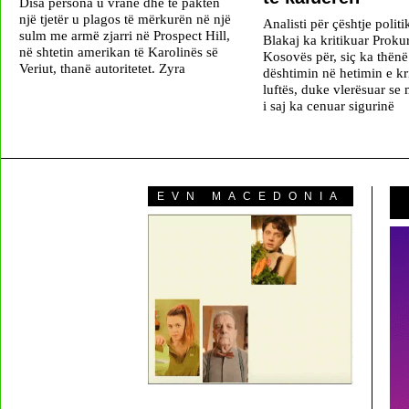
Disa persona u vranë dhe të paktën
një tjetër u plagos të mërkurën në një
Analisti për çështje polit
sulm me armë zjarri në Prospect Hill,
Blakaj ka kritikuar Proku
në shtetin amerikan të Karolinës së
Kosovës për, siç ka thënë 
Veriut, thanë autoritetet. Zyra
dështimin në hetimin e k
luftës, duke vlerësuar se
i saj ka cenuar sigurinë
EVN MACEDONIA