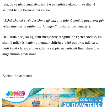
reja, duke nënvizuar rëndësinë e pavarësisë ekonomike dhe të
krijimit të një karriere personale.
“Është shumë e rëndësishme që vajzat e reja të jenë të pavarura për
veten dhe për të ndihmuar familjen”,
u shpreh influencerja.
Deklarata e saj ka ngjallur menjëherë reagime në rrjetet sociale, ku
shumë ndjekës kanë komentuar shifrën e bërë publike, ndërsa të
tjerë kanë vlerësuar mesazhin e saj për pavarësinë financiare dhe
angazhimin profesional.
Burimi:
botasot.info