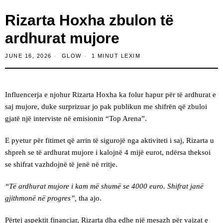
Rizarta Hoxha zbulon të
ardhurat mujore
JUNE 16, 2026
GLOW
1 MINUT LEXIM
Influencerja e njohur Rizarta Hoxha ka folur hapur për të ardhurat e
saj mujore, duke surprizuar jo pak publikun me shifrën që zbuloi
gjatë një interviste në emisionin “Top Arena”.
E pyetur për fitimet që arrin të sigurojë nga aktiviteti i saj, Rizarta u
shpreh se të ardhurat mujore i kalojnë 4 mijë eurot, ndërsa theksoi
se shifrat vazhdojnë të jenë në rritje.
“Të ardhurat mujore i kam më shumë se 4000 euro. Shifrat janë
gjithmonë në progres”,
tha ajo.
Përtej aspektit financiar, Rizarta dha edhe një mesazh për vajzat e