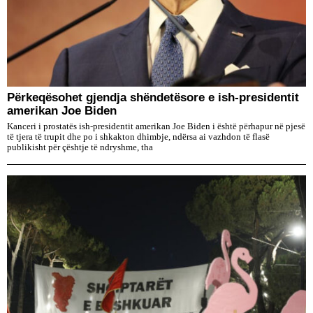
Përkeqësohet gjendja shëndetësore e ish-presidentit
amerikan Joe Biden
Kanceri i prostatës ish-presidentit amerikan Joe Biden i është përhapur në pjesë
të tjera të trupit dhe po i shkakton dhimbje, ndërsa ai vazhdon të flasë
publikisht për çështje të ndryshme, tha