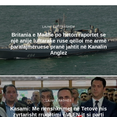
LAJMI I MËPARSHËM
Britania e Madhe po heton raportet se
një anije luftarake ruse qëlloi me armë
paralajmëruese pranë jahtit në Kanalin
Anglez
LAJMI I RADHËS
Kasami: Me nënshkrimet në Tetovë nis
zyrtarisht rrugëtimi i VLEN-it si parti