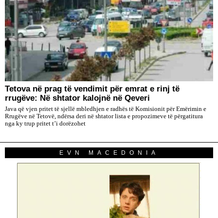
Tetova në prag të vendimit për emrat e rinj të
rrugëve: Në shtator kalojnë në Qeveri
Java që vjen pritet të sjellë mbledhjen e radhës të Komisionit për Emërimin e
Rrugëve në Tetovë, ndërsa deri në shtator lista e propozimeve të përgatitura
nga ky trup pritet t’i dorëzohet
EVN MACEDONIA