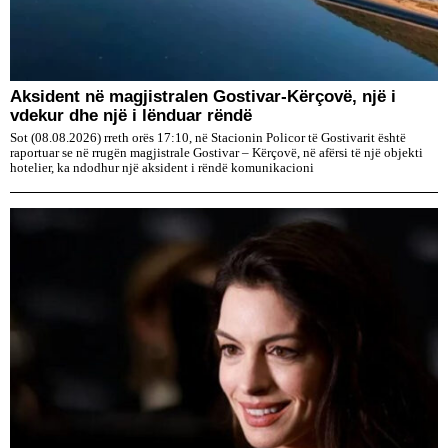
Aksident në magjistralen Gostivar-Kërçovë, një i
vdekur dhe një i lënduar rëndë
Sot (08.08.2026) rreth orës 17:10, në Stacionin Policor të Gostivarit është
raportuar se në rrugën magjistrale Gostivar – Kërçovë, në afërsi të një objekti
hotelier, ka ndodhur një aksident i rëndë komunikacioni