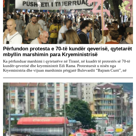
Përfundon protesta e 70-të kundër qeverisë, qytetarët
mbyllin marshimin para Kryeministrisë
Ka përfunduar marshimi i qytetarëve në Tiranë, në kuadër të protestës së 70-të
kundër qeverisë dhe kryeministrit Edi Rama. Protestuesit u nisën nga
Kryeministria dhe vijuan marshimin përgjatë Bulevardit “Bajram Curri”, në