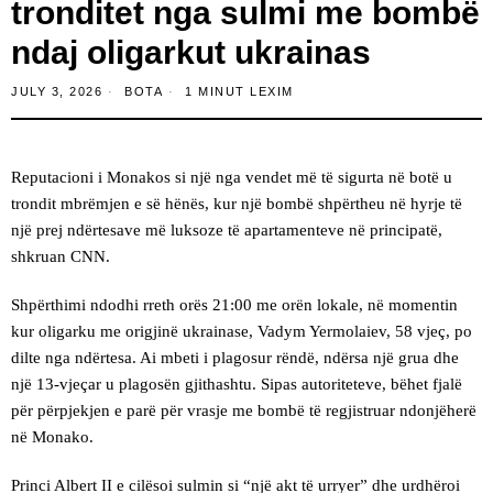
tronditet nga sulmi me bombë
ndaj oligarkut ukrainas
JULY 3, 2026
BOTA
1 MINUT LEXIM
Reputacioni i Monakos si një nga vendet më të sigurta në botë u
trondit mbrëmjen e së hënës, kur një bombë shpërtheu në hyrje të
një prej ndërtesave më luksoze të apartamenteve në principatë,
shkruan CNN.
Shpërthimi ndodhi rreth orës 21:00 me orën lokale, në momentin
kur oligarku me origjinë ukrainase, Vadym Yermolaiev, 58 vjeç, po
dilte nga ndërtesa. Ai mbeti i plagosur rëndë, ndërsa një grua dhe
një 13-vjeçar u plagosën gjithashtu. Sipas autoriteteve, bëhet fjalë
për përpjekjen e parë për vrasje me bombë të regjistruar ndonjëherë
në Monako.
Princi Albert II e cilësoi sulmin si “një akt të urryer” dhe urdhëroi