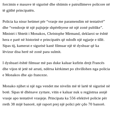
forcimin e masave të sigurisë dhe shtimin e patrullimeve policore në
të gjithë principatën.
Policia ka nisur hetimet për “vrasje me paramendim në tentativë”
dhe “vendosje të një pajisjeje shpërthyese në një zonë publike”.
Ministri i Shtetit i Monakos, Christophe Mirmand, deklaroi se është
hera e parë në historinë e principatës që ndodh një ngjarje e tillë.
Sipas tij, kamerat e sigurisë kanë filmuar një të dyshuar që ka
lëvizur disa herë në zonë para sulmit.
I dyshuari është filmuar më pas duke kaluar kufirin drejt Francës
dhe vijon të jetë në arrati, ndërsa kërkimet po zhvillohen nga policia
e Monakos dhe ajo franceze.
Monako njihet si një nga vendet me nivelin më të lartë të sigurisë në
botë. Sipas të dhënave zyrtare, vitin e kaluar nuk u regjistrua asnjë
vrasje apo tentativë vrasjeje. Principata ka 556 efektivë policie për
rreth 38 mijë banorë, një raport prej një polici për çdo 70 banorë.