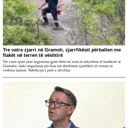
Tre vatra zjarri në Gramsh, zjarrfikësit përballen me
flakët në terren të vështirë
Tre vatra zjarri janë regjistruar gjatë ditës në zona të ndryshme të bashkisë së
Gramshit, duke angazhuar për disa orë shërbimin zjarrfikës në terrene të
vështira malore. Ndërhyrja e parë u zhvillua