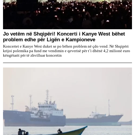
Jo vetëm në Shqipëri! Koncerti i Kanye West bëhet
problem edhe për Ligën e Kampioneve
Koncertet e Kanye West duket se po bëhen problem në çdo vend. Në Shqipëri
krijoi polemika pa fund me vendimin e qeverisë për t’i dhënë 4,2 milionë euro
këngëtarit për të zhvilluar koncertin