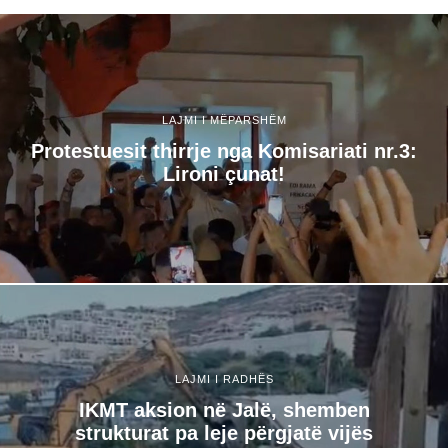
LAJMI I MËPARSHËM
Protestuesit thirrje nga Komisariati nr.3:
Lironi çunat!
LAJMI I RADHËS
IKMT aksion në Jalë, shemben
strukturat pa leje përgjatë vijës