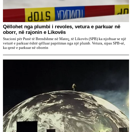
Qëllohet nga plumbi i revoles, vetura e parkuar në
oborr, në rajonin e Likovës
Stacioni për Punë të Brendshme në Mateç, të Likovës (SPB) ka njoftuar se një
veturë e parkuar është qëlluar papritmas nga një plumb. Vetura, sipas SPB-së,
ka qenë e parkuar në oborrin