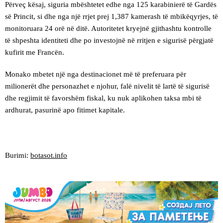
Përveç kësaj, siguria mbështetet edhe nga 125 karabinierë të Gardës
së Princit, si dhe nga një rrjet prej 1,387 kamerash të mbikëqyrjes, të
monitoruara 24 orë në ditë. Autoritetet kryejnë gjithashtu kontrolle
të shpeshta identiteti dhe po investojnë në rritjen e sigurisë përgjatë
kufirit me Francën.
Monako mbetet një nga destinacionet më të preferuara për
milionerët dhe personazhet e njohur, falë nivelit të lartë të sigurisë
dhe regjimit të favorshëm fiskal, ku nuk aplikohen taksa mbi të
ardhurat, pasurinë apo fitimet kapitale.
Burimi:
botasot.info