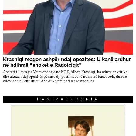
​Krasniqi reagon ashpër ndaj opozitës: U kanë ardhur
në ndihmë “shokët e Radoiçiqit”
Anëtari i Lëvizjes Vetëvendosje në KQZ, Alban Krasniqi, ka adresuar kritika
dhe akuza ndaj opozitës përmes dy postimeve të ndara në Facebook, duke e
cilësuar atë “antishtet” dhe duke pretenduar se opozitës
EVN MACEDONIA