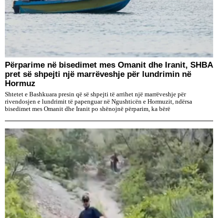
Përparime në bisedimet mes Omanit dhe Iranit, SHBA
pret së shpejti një marrëveshje për lundrimin në
Hormuz
Shtetet e Bashkuara presin që së shpejti të arrihet një marrëveshje për
rivendosjen e lundrimit të papenguar në Ngushticën e Hormuzit, ndërsa
bisedimet mes Omanit dhe Iranit po shënojnë përparim, ka bërë