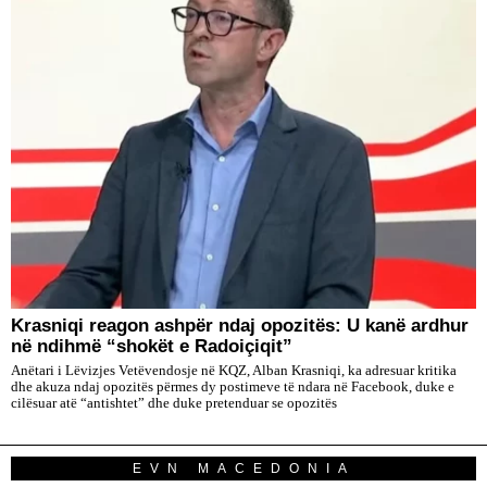
​Krasniqi reagon ashpër ndaj opozitës: U kanë ardhur
në ndihmë “shokët e Radoiçiqit”
Anëtari i Lëvizjes Vetëvendosje në KQZ, Alban Krasniqi, ka adresuar kritika
dhe akuza ndaj opozitës përmes dy postimeve të ndara në Facebook, duke e
cilësuar atë “antishtet” dhe duke pretenduar se opozitës
EVN MACEDONIA