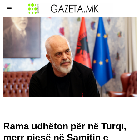
Rama udhëton për në Turqi,
merr pjesë në Samitin e