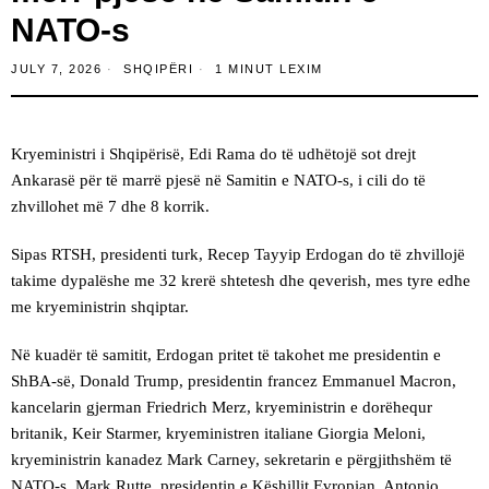
NATO-s
JULY 7, 2026
SHQIPËRI
1 MINUT LEXIM
Kryeministri i Shqipërisë, Edi Rama do të udhëtojë sot drejt
Ankarasë për të marrë pjesë në Samitin e NATO-s, i cili do të
zhvillohet më 7 dhe 8 korrik.
Sipas RTSH, presidenti turk, Recep Tayyip Erdogan do të zhvillojë
takime dypalëshe me 32 krerë shtetesh dhe qeverish, mes tyre edhe
me kryeministrin shqiptar.
Në kuadër të samitit, Erdogan pritet të takohet me presidentin e
ShBA-së, Donald Trump, presidentin francez Emmanuel Macron,
kancelarin gjerman Friedrich Merz, kryeministrin e dorëhequr
britanik, Keir Starmer, kryeministren italiane Giorgia Meloni,
kryeministrin kanadez Mark Carney, sekretarin e përgjithshëm të
NATO-s, Mark Rutte, presidentin e Këshillit Evropian, Antonio