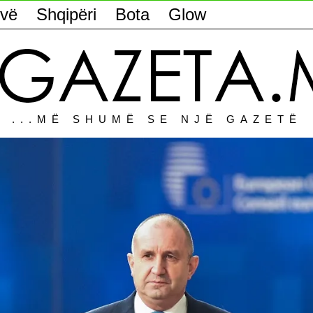
vë
Shqipëri
Bota
Glow
...MË SHUMË SE NJË GAZETË