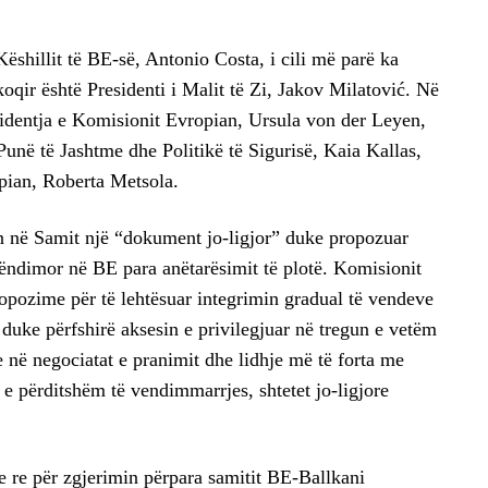
ëshillit të BE-së, Antonio Costa, i cili më parë ka
koqir është Presidenti i Malit të Zi, Jakov Milatović. Në
sidentja e Komisionit Evropian, Ursula von der Leyen,
Punë të Jashtme dhe Politikë të Sigurisë, Kaia Kallas,
pian, Roberta Metsola.
 në Samit një “dokument jo-ligjor”
duke propozuar
rëndimor në BE para anëtarësimit të plotë. Komisionit
ropozime për të lehtësuar integrimin gradual të vendeve
uke përfshirë aksesin e privilegjuar në tregun e vetëm
 në negociatat e pranimit dhe lidhje më të forta me
 e përditshëm të vendimmarrjes, shtetet jo-ligjore
 e re për zgjerimin përpara samitit BE-Ballkani