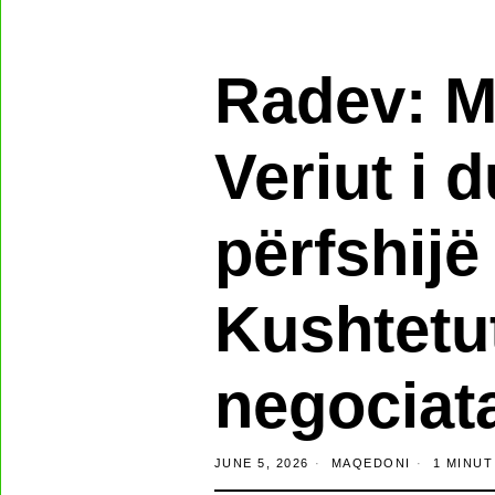
Radev: M
Veriut i 
përfshijë
Kushtetut
negociat
JUNE 5, 2026
MAQEDONI
1 MINUT