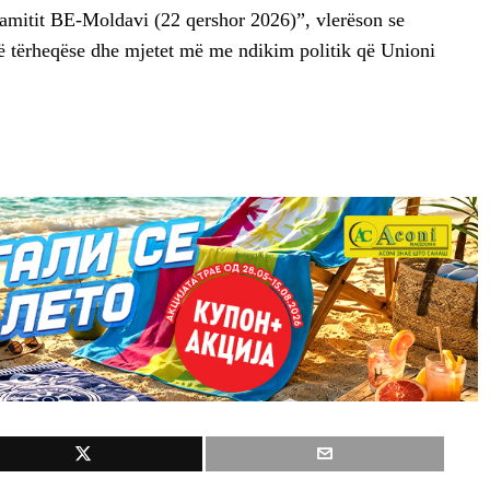
amitit BE-Moldavi (22 qershor 2026)”, vlerëson se
më tërheqëse dhe mjetet më me ndikim politik që Unioni