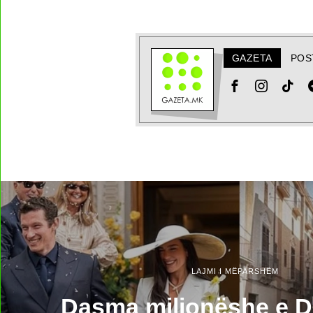
GAZETA
POS
LAJMI I MËPARSHËM
Dasma milionëshe e D