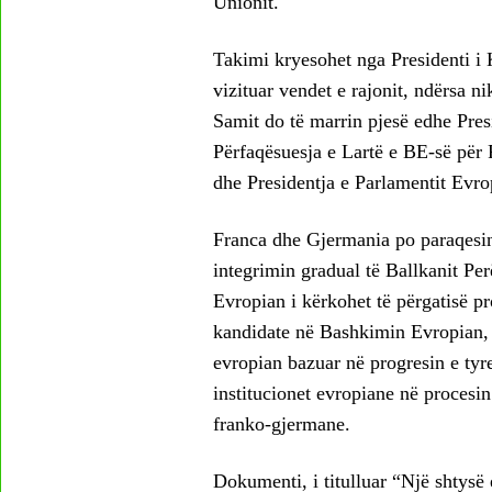
Unionit.
Takimi kryesohet nga Presidenti i K
vizituar vendet e rajonit, ndërsa ni
Samit do të marrin pjesë edhe Pre
Përfaqësuesja e Lartë e BE-së për 
dhe Presidentja e Parlamentit Evro
Franca dhe Gjermania po paraqesin
integrimin gradual të Ballkanit Pe
Evropian i kërkohet të përgatisë p
kandidate në Bashkimin Evropian, d
evropian bazuar në progresin e tyre
institucionet evropiane në procesin
franko-gjermane.
Dokumenti, i titulluar “Një shtysë