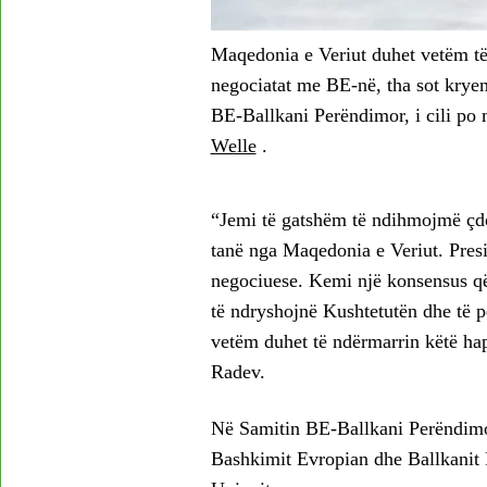
Maqedonia e Veriut duhet vetëm të p
negociatat me BE-në, tha sot kryem
BE-Ballkani Perëndimor, i cili po 
Welle
.
“Jemi të gatshëm të ndihmojmë çdo 
tanë nga Maqedonia e Veriut. Pres
negociuese. Kemi një konsensus që
të ndryshojnë Kushtetutën dhe të pë
vetëm duhet të ndërmarrin këtë hap
Radev.
Në Samitin BE-Ballkani Perëndimor,
Bashkimit Evropian dhe Ballkanit P