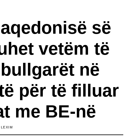
aqedonisë së
duhet vetëm të
 bullgarët në
ë për të filluar
at me BE-në
 LEXIM