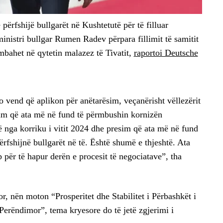
ërfshijë bullgarët në Kushtetutë për të filluar
inistri bullgar Rumen Radev përpara fillimit të samitit
mbahet në qytetin malazez të Tivatit,
raportoi Deutsche
vend që aplikon për anëtarësim, veçanërisht vëllezërit
im që ata më në fund të përmbushin kornizën
 nga korriku i vitit 2024 dhe presim që ata më në fund
rfshijnë bullgarët në të. Është shumë e thjeshtë. Ata
 për të hapur derën e procesit të negociatave”, tha
 nën moton “Prosperitet dhe Stabilitet i Përbashkët i
erëndimor”, tema kryesore do të jetë zgjerimi i