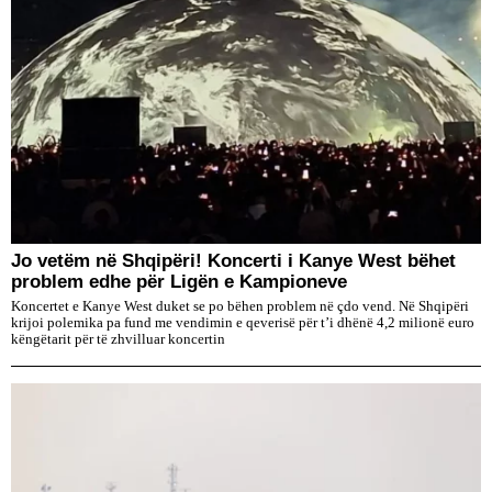
Jo vetëm në Shqipëri! Koncerti i Kanye West bëhet
problem edhe për Ligën e Kampioneve
Koncertet e Kanye West duket se po bëhen problem në çdo vend. Në Shqipëri
krijoi polemika pa fund me vendimin e qeverisë për t’i dhënë 4,2 milionë euro
këngëtarit për të zhvilluar koncertin