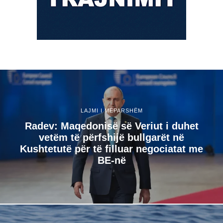
LAJMI I MËPARSHËM
Radev: Maqedonisë së Veriut i duhet
vetëm të përfshijë bullgarët në
Kushtetutë për të filluar negociatat me
BE-në