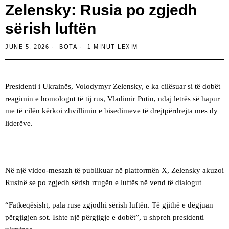
Zelensky: Rusia po zgjedh
sërish luftën
JUNE 5, 2026
BOTA
1 MINUT LEXIM
Presidenti i Ukrainës, Volodymyr Zelensky, e ka cilësuar si të dobët
reagimin e homologut të tij rus, Vladimir Putin, ndaj letrës së hapur
me të cilën kërkoi zhvillimin e bisedimeve të drejtpërdrejta mes dy
liderëve.
Në një video-mesazh të publikuar në platformën X, Zelensky akuzoi
Rusinë se po zgjedh sërish rrugën e luftës në vend të dialogut
“Fatkeqësisht, pala ruse zgjodhi sërish luftën. Të gjithë e dëgjuan
përgjigjen sot. Ishte një përgjigje e dobët
”, u shpreh presidenti