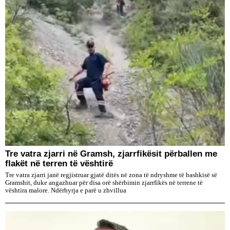
Tre vatra zjarri në Gramsh, zjarrfikësit përballen me
flakët në terren të vështirë
Tre vatra zjarri janë regjistruar gjatë ditës në zona të ndryshme të bashkisë së
Gramshit, duke angazhuar për disa orë shërbimin zjarrfikës në terrene të
vështira malore. Ndërhyrja e parë u zhvillua