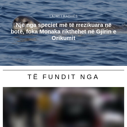
LAJMI I RADHËS
Një nga speciet më të rrezikuara në
botë, foka Monaka rikthehet në Gjirin e
Orikumit
TË FUNDIT NGA