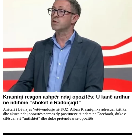
​Krasniqi reagon ashpër ndaj opozitës: U kanë ardhur
në ndihmë “shokët e Radoiçiqit”
Anëtari i Lëvizjes Vetëvendosje në KQZ, Alban Krasniqi, ka adresuar kritika
dhe akuza ndaj opozitës përmes dy postimeve të ndara në Facebook, duke e
cilësuar atë “antishtet” dhe duke pretenduar se opozitës