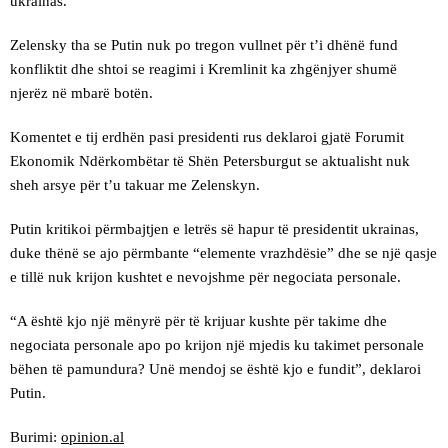
ukrainas.
Zelensky tha se Putin nuk po tregon vullnet për t’i dhënë fund
konfliktit dhe shtoi se reagimi i Kremlinit ka zhgënjyer shumë
njerëz në mbarë botën.
Komentet e tij erdhën pasi presidenti rus deklaroi gjatë Forumit
Ekonomik Ndërkombëtar të Shën Petersburgut se aktualisht nuk
sheh arsye për t’u takuar me Zelenskyn.
Putin kritikoi përmbajtjen e letrës së hapur të presidentit ukrainas,
duke thënë se ajo përmbante “elemente vrazhdësie” dhe se një qasje
e tillë nuk krijon kushtet e nevojshme për negociata personale.
“A është kjo një mënyrë për të krijuar kushte për takime dhe
negociata personale apo po krijon një mjedis ku takimet personale
bëhen të pamundura? Unë mendoj se është kjo e fundit
”, deklaroi
Putin.
Burimi:
opinion.al