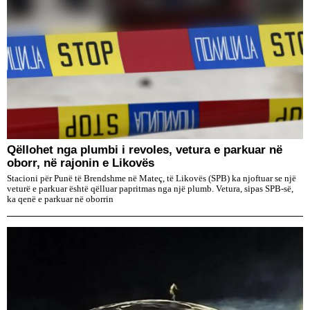
Qëllohet nga plumbi i revoles, vetura e parkuar në
oborr, në rajonin e Likovës
Stacioni për Punë të Brendshme në Mateç, të Likovës (SPB) ka njoftuar se një
veturë e parkuar është qëlluar papritmas nga një plumb. Vetura, sipas SPB-së,
ka qenë e parkuar në oborrin