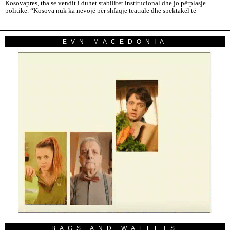
Kosovapres, tha se vendit i duhet stabilitet institucional dhe jo përplasje
politike. “Kosova nuk ka nevojë për shfaqje teatrale dhe spektakël të
EVN MACEDONIA
BAGS AND WALLETS