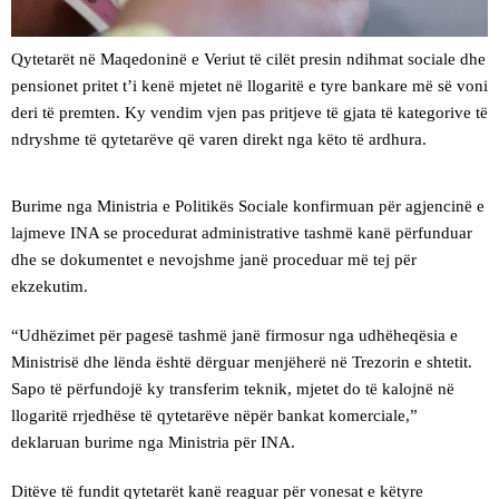
Qytetarët në Maqedoninë e Veriut të cilët presin ndihmat sociale dhe
pensionet pritet t’i kenë mjetet në llogaritë e tyre bankare më së voni
deri të premten. Ky vendim vjen pas pritjeve të gjata të kategorive të
ndryshme të qytetarëve që varen direkt nga këto të ardhura.
Burime nga Ministria e Politikës Sociale konfirmuan për agjencinë e
lajmeve INA se procedurat administrative tashmë kanë përfunduar
dhe se dokumentet e nevojshme janë proceduar më tej për
ekzekutim.
“Udhëzimet për pagesë tashmë janë firmosur nga udhëheqësia e
Ministrisë dhe lënda është dërguar menjëherë në Trezorin e shtetit.
Sapo të përfundojë ky transferim teknik, mjetet do të kalojnë në
llogaritë rrjedhëse të qytetarëve nëpër bankat komerciale,”
deklaruan burime nga Ministria për INA.
Ditëve të fundit qytetarët kanë reaguar për vonesat e këtyre