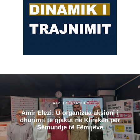
LAJMI I MËPARSHËM
Amir Elezi: U organizua aksioni i
dhurimit të gjakut në Klinikën për
Sëmundje të Fëmijëve