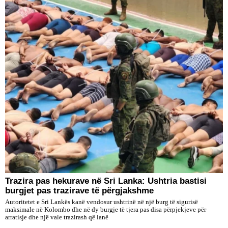
Trazira pas hekurave në Sri Lanka: Ushtria bastisi
burgjet pas trazirave të përgjakshme
Autoritetet e Sri Lankës kanë vendosur ushtrinë në një burg të sigurisë
maksimale në Kolombo dhe në dy burgje të tjera pas disa përpjekjeve për
arratisje dhe një vale trazirash që lanë