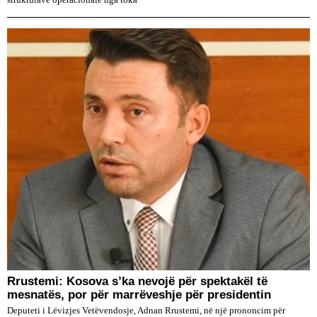
strukturave operacionale nga toka
Rrustemi: Kosova s’ka nevojë për spektakël të
mesnatës, por për marrëveshje për presidentin
Deputeti i Lëvizjes Vetëvendosje, Adnan Rrustemi, në një prononcim për