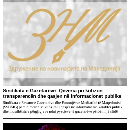
Sindikata e Gazetarëve: Qeveria po kufizon
transparencën dhe qasjen në informacionet publike
Sindikata e Pavarur e Gazetarëve dhe Punonjësve Mediatikë të Maqedonisë
(SSHMG) paralajmëron se kufizimi i qasjes në informatat me karakter publik
dhe mosdhënia e përgjigjeve ndaj pyetjeve të gazetarëve përbën një sfidë