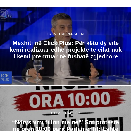
LAJMI I MËPARSHËM
Mexhiti në Click Plus: Për këto dy vite
kemi realizuar edhe projekte të cilat nuk
i kemi premtuar në fushatë zgjedhore
LAJMI I RADHËS
“Ndryshimi fillon me ne”/ Sot protestë
në orën 10:00 para Parlamentit: Është