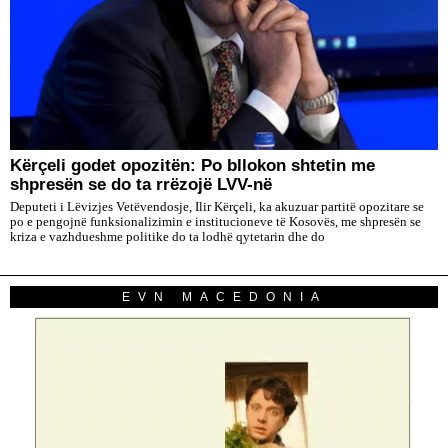
Kërçeli godet opozitën: Po bllokon shtetin me
shpresën se do ta rrëzojë LVV-në
Deputeti i Lëvizjes Vetëvendosje, Ilir Kërçeli, ka akuzuar partitë opozitare se
po e pengojnë funksionalizimin e institucioneve të Kosovës, me shpresën se
kriza e vazhdueshme politike do ta lodhë qytetarin dhe do
EVN MACEDONIA