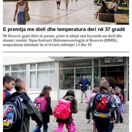
E premtja me diell dhe temperatura deri në 37 gradë
Në Kosovë, gjatë ditës së premte, pritet të mbajë mot kryesisht me diell dhe
shumë i nxehtë. Sipas Institutit Hidrometeorologjik të Kosovës (IHMK),
temperaturat minimale do të lëvizin ndërmjet 13 dhe 18