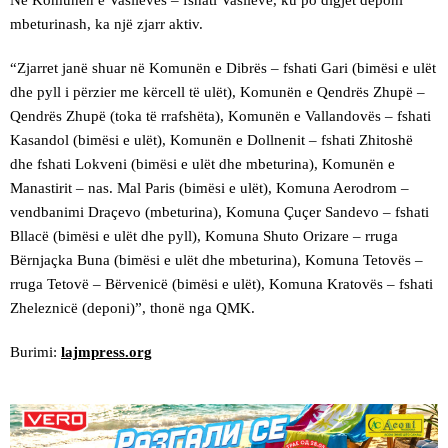
Në Komunën e Vasilevës – fshati Vasilevë, ku po digjet deponi
mbeturinash, ka një zjarr aktiv.
“Zjarret janë shuar në Komunën e Dibrës – fshati Gari (bimësi e ulët
dhe pyll i përzier me kërcell të ulët), Komunën e Qendrës Zhupë –
Qendrës Zhupë (toka të rrafshëta), Komunën e Vallandovës – fshati
Kasandol (bimësi e ulët), Komunën e Dollnenit – fshati Zhitoshë
dhe fshati Lokveni (bimësi e ulët dhe mbeturina), Komunën e
Manastirit – nas. Mal Paris (bimësi e ulët), Komuna Aerodrom –
vendbanimi Draçevo (mbeturina), Komuna Çuçer Sandevo – fshati
Bllacë (bimësi e ulët dhe pyll), Komuna Shuto Orizare – rruga
Bërnjaçka Buna (bimësi e ulët dhe mbeturina), Komuna Tetovës –
rruga Tetovë – Bërvenicë (bimësi e ulët), Komuna Kratovës – fshati
Zheleznicë (deponi)”, thonë nga QMK.
Burimi:
lajmpress.org