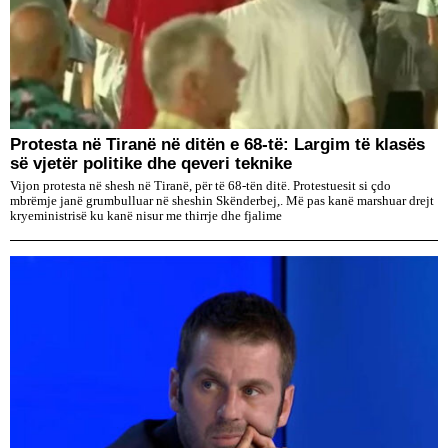
Protesta në Tiranë në ditën e 68-të: Largim të klasës
së vjetër politike dhe qeveri teknike
Vijon protesta në shesh në Tiranë, për të 68-tën ditë. Protestuesit si çdo
mbrëmje janë grumbulluar në sheshin Skënderbej,. Më pas kanë marshuar drejt
kryeministrisë ku kanë nisur me thirrje dhe fjalime