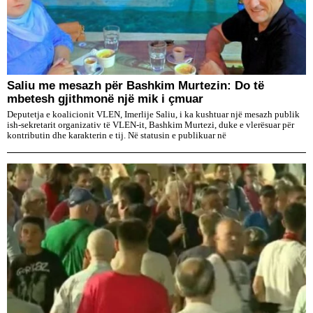
Saliu me mesazh për Bashkim Murtezin: Do të
mbetesh gjithmonë një mik i çmuar
Deputetja e koalicionit VLEN, Imerlije Saliu, i ka kushtuar një mesazh publik
ish-sekretarit organizativ të VLEN-it, Bashkim Murtezi, duke e vlerësuar për
kontributin dhe karakterin e tij. Në statusin e publikuar në