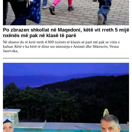
Po zbrazen shkollat në Maqedoni, këtë vit rreth 5 mijë
nxënës më pak në klasë të parë
Në shtator do të ketë rreth 4.900 nxënës të klasës së parë më pak se vitin e
kaluar. Këtë e ka bërë të ditur sot ministrja e Arsimit dhe Shkencës, Vesna
Janevska,