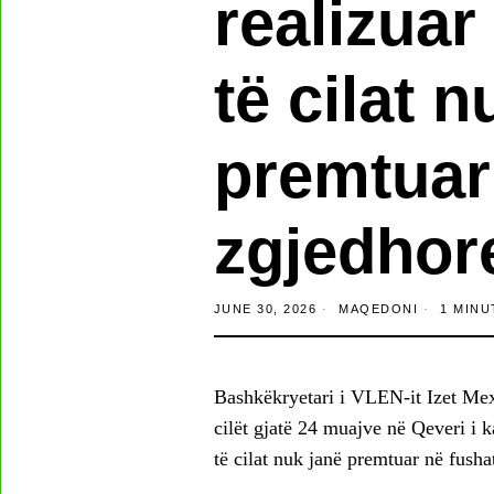
realizuar
të cilat n
premtuar
zgjedhor
JUNE 30, 2026
MAQEDONI
1 MINU
Bashkëkryetari i VLEN-it Izet Mexh
cilët gjatë 24 muajve në Qeveri i k
të cilat nuk janë premtuar në fush