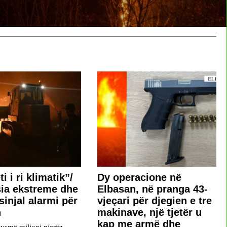
ti i ri klimatik”/
Dy operacione në
ia ekstreme dhe
Elbasan, në pranga 43-
 sinjal alarmi për
vjeçari për djegien e tre
n
makinave, një tjetër u
kap me armë dhe
jysmë milioni njerëz