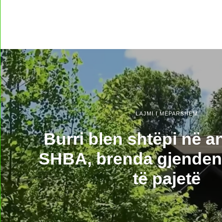
LAJMI I MËPARSHËM
Burri blen shtëpi në 
SHBA, brenda gjenden 
të pajetë