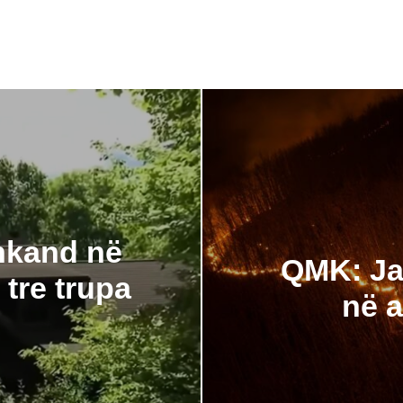
ankand në
QMK: Jan
tre trupa
në 