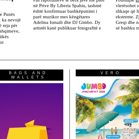
në Prive By Liberta Spahiu, tashmë
vlerësohet 
është konfirmuar bashkëpunimi i
shkaqe që l
he Punës
parë muzikor mes këngëtares
ekstreme. Z
k ka nevojë
Adelina Ismaili dhe DJ Gimbo. Dy
Greqi dhe n
 reja për
artistët kanë publikuar fotografitë e
së bashku m
ushqimeve,
tikës
or
BAGS AND
VERO
WALLETS