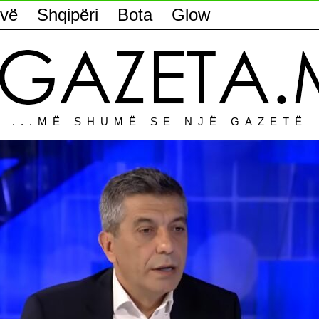
vë
Shqipëri
Bota
Glow
...MË SHUMË SE NJË GAZETË