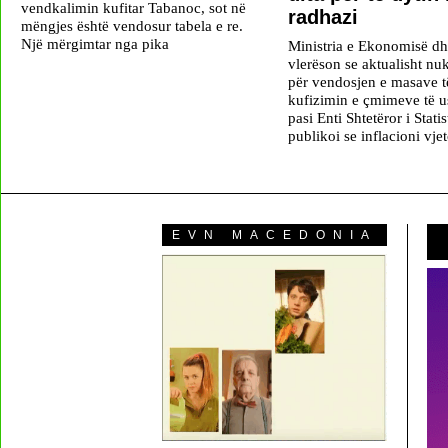
vendkalimin kufitar Tabanoc, sot në
radhazi
mëngjes është vendosur tabela e re.
Një mërgimtar nga pika
Ministria e Ekonomisë d
vlerëson se aktualisht nu
për vendosjen e masave të
kufizimin e çmimeve të 
pasi Enti Shtetëror i Statis
publikoi se inflacioni vjet
EVN MACEDONIA