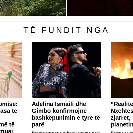
TË FUNDIT NGA
omisë:
Adelina Ismaili dhe
“Realite
asa të
Gimbo konfirmojnë
Nxehtës
bashkëpunimin e tyre të
zjarret,
më të
parë
planeti
 muaj
Pas raportimeve të bëra javë më parë
Pothuajse g