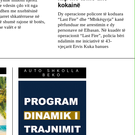
kokainë
se vdesin çdo vit nga
idhen me nxehtësinë
Dy operacione policore të koduara
jarret shkatërruese në
“Last Fire” dhe “Mbikëqyrja” kanë
ë shumë rajone të botës,
përfunduar me arrestimin e dy
e valët e të
personave në Elbasan. Në kuadër të
operacionit “Last Fire”, policia bëri
ndalimin me iniciativë të 43-
vjeçarit Ervis Kuka banues
AUTO SHKOLLA
BEKO