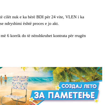
 të cilët nuk e ka bërë BDI për 24 vite, VLEN i ka
se ndryshimi është proces e jo akt.
e më 6 korrik do të nënshkruhet kontrata për rrugën