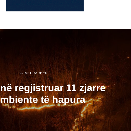
LAJMI I RADHËS
ë regjistruar 11 zjarre
ambiente të hapura