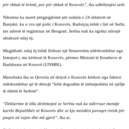
për shkak të krimit, por për shkak të Kosovës”,
tha udhëheqësi serb.
Ndonëse ka marrë përgjegjësinë për sulmin e 24 shtatorit në
Banjskë, ku u vra një polic i Kosovës, Radoiçiq është i lirë në Serbi,
me adresë të regjistruar në Beograd. Serbia nuk ka ngritur ndonjë
aktakuzë ndaj tij.
Megjithatë, ndaj tij është lëshuar një fletarrestim ndërkombëtar nga
Interpol-i, me kërkesë të Kosovës, përmes Misionit të Kombeve të
Bashkuara në Kosovë (UNMIK).
Manxhuka tha se Qeveria në detyrë e Kosovës kërkon nga faktori
ndërkombëtar që të dënojë “këtë degradim të mëtutjeshëm në sjellje
të shtetit të Serbisë”.
“Deklarime të tilla dëshmojnë se Serbia nuk ka ndërruar mendje
karshi Republikës së Kosovës dhe se kjo mendësi paraqet rrezik për
paqen në rajon dhe më gjerë”
, tha ai.