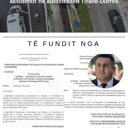
aksidentit në autostradën Tiranë-Durrës
TË FUNDIT NGA