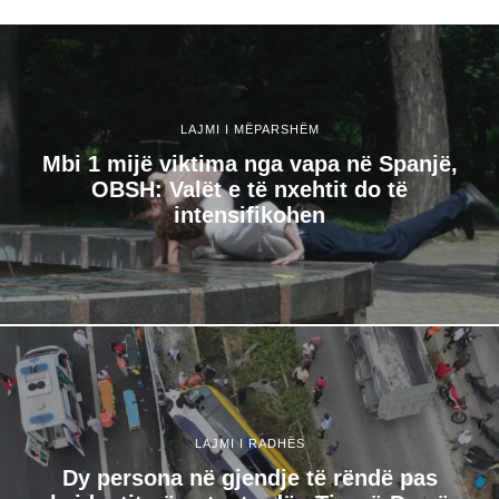
LAJMI I MËPARSHËM
Mbi 1 mijë viktima nga vapa në Spanjë,
OBSH: Valët e të nxehtit do të
intensifikohen
LAJMI I RADHËS
Dy persona në gjendje të rëndë pas