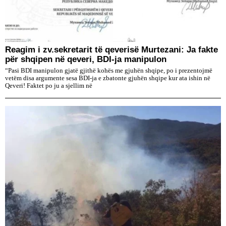
Reagim i zv.sekretarit të qeverisë Murtezani: Ja fakte
për shqipen në qeveri, BDI-ja manipulon
“Pasi BDI manipulon gjatë gjithë kohës me gjuhën shqipe, po i prezentojmë
vetëm disa argumente sesa BDI-ja e zbatonte gjuhën shqipe kur ata ishin në
Qeveri! Faktet po ju a sjellim në