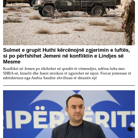
Sulmet e grupit Huthi kërcënojnë zgjerimin e luftës,
si po përfshihet Jemeni në konfliktin e Lindjes së
Mesme
Konflikti në Jemen po rikthehet në qendër të vëmendjes, ndërsa lufta mes
SHBA-së, Izraelit dhe Iranit rrezikon të zgjerohet në rajon. Forcat jemenase të
mbështetura nga Arabia Saudite zhvilluan të shtunën një