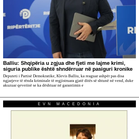
Balliu: Shqipëria u zgjua dhe fjeti me lajme krimi,
siguria publike është shndërruar në pasiguri kronike
Deputeti i Partisë Demokratike, Klevis Balliu, ka reaguar ashpër pas disa
ngjarjeve të rënda kriminale të regjistruara gjatë ditës së shtunë në vend, duke
akuzuar qeverinë se ka dështuar në garantimin e
EVN MACEDONIA