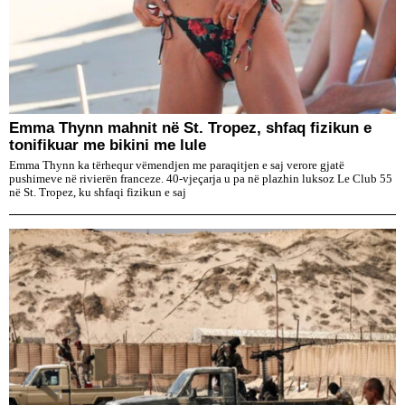
Emma Thynn mahnit në St. Tropez, shfaq fizikun e
tonifikuar me bikini me lule
Emma Thynn ka tërhequr vëmendjen me paraqitjen e saj verore gjatë
pushimeve në rivierën franceze. 40-vjeçarja u pa në plazhin luksoz Le Club 55
në St. Tropez, ku shfaqi fizikun e saj