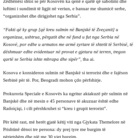
Zëdhënësi shtoi se për Kosovën ka qenë e qartë që sabotimi dhe
luftimi i sundimit të ligjit në veriun, e banuar me shumicë serbe,
“organizohet dhe dirigjohet nga Serbia”.
“Fakti që ky grup [që kreu sulmin në Banjskë të Zveçanit] u
organizua, ushtrua, përgatit dhe në fund u fut nga Serbia në
Kosovë, por edhe u armatos me armë zyrtare të shtetit të Serbisë, të
dëshmuar edhe evidentuar në provat e gjetura në terren, tregon
qartë se Serbia ishte mbrapa dhe sipër”,
tha ai.
Kosova e konsideron sulmin në Banjskë si terrorist dhe e fajëson
Serbinë për të. Por, Beogradi mohon çdo përfshirje.
Prokuroria Speciale e Kosovës ka ngritur aktakuzë për sulmin në
Banjskë dhe në mesin e 45 personave të akuzuar është edhe
Radoiçiqi, i cili përshkruhet si “kreu i grupit terrorist”.
Për këtë rast, më herët gjatë këtij viti nga Gjykata Themelore në
Prishtinë dënoi tre persona: dy prej tyre me burgim të
përjetshëm dhe një me 30 vjet burgim.