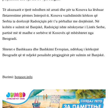
Të akuzuarit e tjerë ndodhen në arrati dhe për ta Kosova ka lëshuar
fletarrestime përmes Interpol-it. Kosova vazhdimisht kërkon që
Serbia ta dorëzojë Radoiçiqin për t’u përballur me drejtësinë. Në
kohën e sulmit në Banjskë, Radoiçiqi ishte nënkryetar i Listës Serbe,
partisë më të madhe e serbëve të Kosovës që mbështetet nga
Beogradi.
Shtetet e Bashkuara dhe Bashkimi Evropian, ndërkaq i kërkojnë
Beogradit që të ndjekë penalisht përgjegjësit për sulmin në Banjskë.
Burimi:
botasot.info