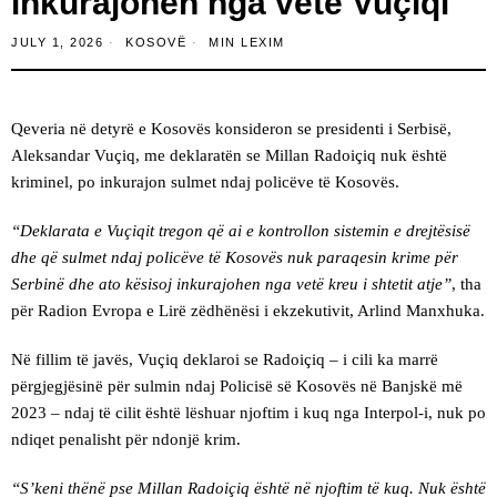
inkurajohen nga vetë Vuçiqi
JULY 1, 2026
KOSOVË
MIN LEXIM
Qeveria në detyrë e Kosovës konsideron se presidenti i Serbisë,
Aleksandar Vuçiq, me deklaratën se Millan Radoiçiq nuk është
kriminel, po inkurajon sulmet ndaj policëve të Kosovës.
“Deklarata e Vuçiqit tregon që ai e kontrollon sistemin e drejtësisë
dhe që sulmet ndaj policëve të Kosovës nuk paraqesin krime për
Serbinë dhe ato kësisoj inkurajohen nga vetë kreu i shtetit atje”
, tha
për Radion Evropa e Lirë zëdhënësi i ekzekutivit, Arlind Manxhuka.
Në fillim të javës, Vuçiq deklaroi se Radoiçiq – i cili ka marrë
përgjegjësinë për sulmin ndaj Policisë së Kosovës në Banjskë më
2023 – ndaj të cilit është lëshuar njoftim i kuq nga Interpol-i, nuk po
ndiqet penalisht për ndonjë krim.
“S’keni thënë pse Millan Radoiçiq është në njoftim të kuq. Nuk është