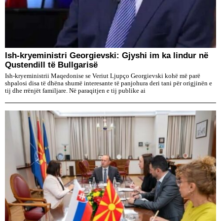
Ish-kryeministri Georgievski: Gjyshi im ka lindur në
Qustendill të Bullgarisë
Ish-kryeministrii Maqedonise se Veriut Ljupço Georgievski kohë më parë
shpalosi disa të dhëna shumë interesante të panjohura deri tani për origjinën e
tij dhe rrënjët familjare. Në paraqitjen e tij publike ai