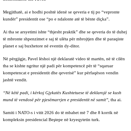
Megjithatë, ai e hodhi poshtë idenë se qeveria e tij po “vepronte
kundër” presidentit ose “po e ndalonte atë të bënte diçka”.
Ai tha se arsyetimi ishte “thjesht praktik” dhe se qeveria do të duhej
të mbronte shpenzimet e saj të ulëta për mbrojtjen dhe të paraqiste
planet e saj buxhetore në eventin dy-ditor.
Në përgjigje, Pavel lëshoi një deklaratë video të martën, në të cilën
tha se kishte ngritur një padi për kompetencë për të “sqaruar
kompetencat e presidentit dhe qeverisë” kur përfaqëson vendin
jashtë vendit.
“Në këtë padi, i kërkoj Gjykatës Kushtetuese të deklarojë se kush
mund të vendosë për pjesëmarrjen e presidentit në samit”,
tha ai.
Samiti i NATO-s i vitit 2026 do të mbahet më 7 dhe 8 korrik në
kompleksin presidencial Beştepe në kryeqytetin turk.