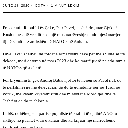
JUNE 23, 2026
BOTA
1 MINUT LEXIM
Presidenti i Republikës Çeke, Petr Pavel, i është drejtuar Gjykatës
Kushtetuese të vendit mes një mosmarrëveshjeje mbi pjesëmarrjen e
tij në samitin e ardhshëm të NATO-s në Ankara.
Pavel, i cili shërbeu në forcat e armatosura çeke për më shumë se tre
dekada, mori detyrën në mars 2023 dhe ka marrë pjesë në çdo samit
të NATO-s që atëherë.
Por kryeministri çek Andrej Babiš njoftoi të hënën se Pavel nuk do
të përfshihej në një delegacion që do të udhëtonte për në Turqi në
korrik, me vetëm kryeministrin dhe ministrat e Mbrojtjes dhe të
Jashtëm që do të shkonin.
Babiš, udhëheqësi i partisë populiste të krahut të djathtë ANO, u
rikthye në pushtet vitin e kaluar dhe ka krijuar një marrëdhënie
konfrontuese me Pavel.