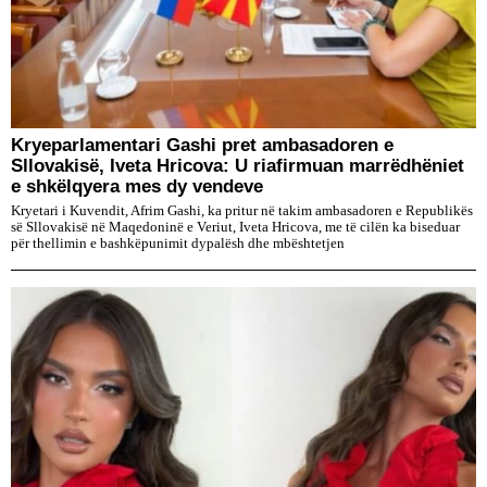
Kryeparlamentari Gashi pret ambasadoren e
Sllovakisë, Iveta Hricova: U riafirmuan marrëdhëniet
e shkëlqyera mes dy vendeve
Kryetari i Kuvendit, Afrim Gashi, ka pritur në takim ambasadoren e Republikës
së Sllovakisë në Maqedoninë e Veriut, Iveta Hricova, me të cilën ka biseduar
për thellimin e bashkëpunimit dypalësh dhe mbështetjen