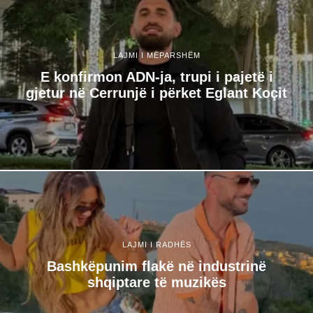
LAJMI I MËPARSHËM
E konfirmon ADN-ja, trupi i pajetë i
gjetur në Cerrunjë i përket Eglant Koçit
LAJMI I RADHËS
Bashkëpunim flakë në industrinë
shqiptare të muzikës