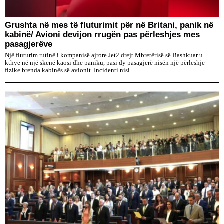
Grushta në mes të fluturimit për në Britani, panik në
kabinë/ Avioni devijon rrugën pas përleshjes mes
pasagjerëve
Një fluturim rutinë i kompanisë ajrore Jet2 drejt Mbretërisë së Bashkuar u
kthye në një skenë kaosi dhe paniku, pasi dy pasagjerë nisën një përleshje
fizike brenda kabinës së avionit. Incidenti nisi