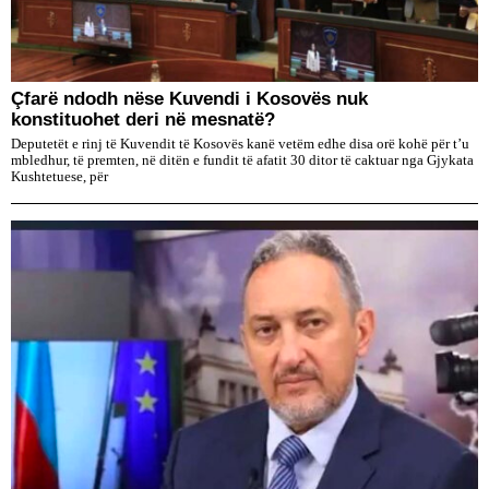
Çfarë ndodh nëse Kuvendi i Kosovës nuk
konstituohet deri në mesnatë?
Deputetët e rinj të Kuvendit të Kosovës kanë vetëm edhe disa orë kohë për t’u
mbledhur, të premten, në ditën e fundit të afatit 30 ditor të caktuar nga Gjykata
Kushtetuese, për