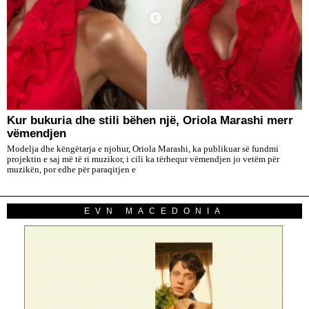
Kur bukuria dhe stili bëhen një, Oriola Marashi merr
vëmendjen
Modelja dhe këngëtarja e njohur, Oriola Marashi, ka publikuar së fundmi
projektin e saj më të ri muzikor, i cili ka tërhequr vëmendjen jo vetëm për
muzikën, por edhe për paraqitjen e
EVN MACEDONIA