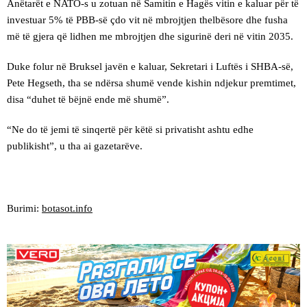
Anëtarët e NATO-s u zotuan në Samitin e Hagës vitin e kaluar për të
investuar 5% të PBB-së çdo vit në mbrojtjen thelbësore dhe fusha
më të gjera që lidhen me mbrojtjen dhe sigurinë deri në vitin 2035.
Duke folur në Bruksel javën e kaluar, Sekretari i Luftës i SHBA-së,
Pete Hegseth, tha se ndërsa shumë vende kishin ndjekur premtimet,
disa “duhet të bëjnë ende më shumë”.
“Ne do të jemi të sinqertë për këtë si privatisht ashtu edhe
publikisht”, u tha ai gazetarëve.
Burimi:
botasot.info