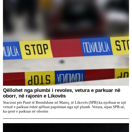
Qëllohet nga plumbi i revoles, vetura e parkuar në
oborr, në rajonin e Likovës
Stacioni për Punë të Brendshme në Mateç, të Likovës (SPB) ka njoftuar se një
veturë e parkuar është qëlluar papritmas nga një plumb. Vetura, sipas SPB-së,
ka qenë e parkuar në oborrin