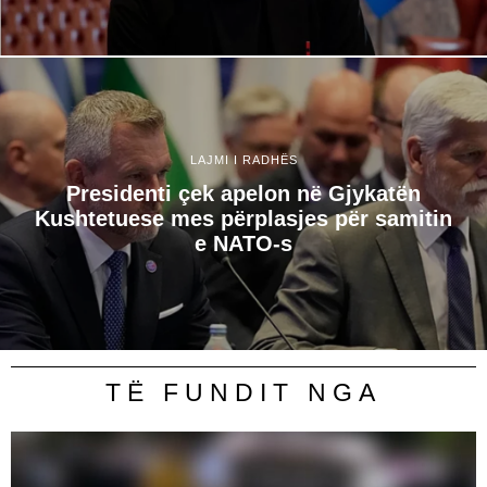
LAJMI I RADHËS
Presidenti çek apelon në Gjykatën
Kushtetuese mes përplasjes për samitin
e NATO-s
TË FUNDIT NGA