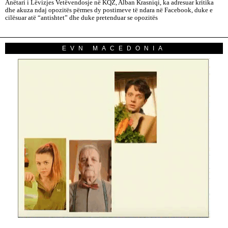
Anëtari i Lëvizjes Vetëvendosje në KQZ, Alban Krasniqi, ka adresuar kritika
dhe akuza ndaj opozitës përmes dy postimeve të ndara në Facebook, duke e
cilësuar atë “antishtet” dhe duke pretenduar se opozitës
EVN MACEDONIA