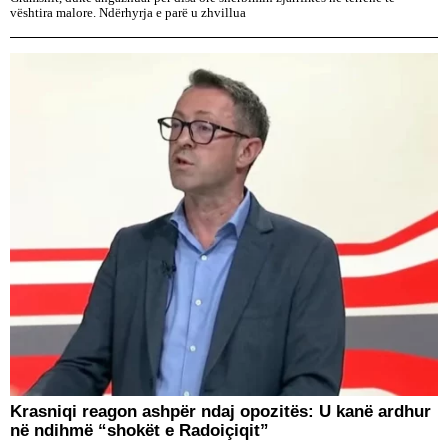
vështira malore. Ndërhyrja e parë u zhvillua
​Krasniqi reagon ashpër ndaj opozitës: U kanë ardhur
në ndihmë “shokët e Radoiçiqit”