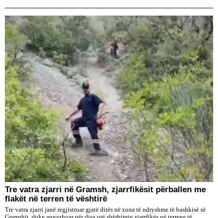
Tre vatra zjarri në Gramsh, zjarrfikësit përballen me
flakët në terren të vështirë
Tre vatra zjarri janë regjistruar gjatë ditës në zona të ndryshme të bashkisë së
Gramshit, duke angazhuar për disa orë shërbimin zjarrfikës në terrene të