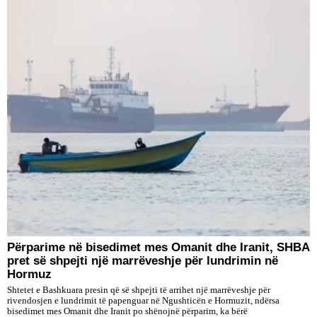
Përparime në bisedimet mes Omanit dhe Iranit, SHBA
pret së shpejti një marrëveshje për lundrimin në
Hormuz
Shtetet e Bashkuara presin që së shpejti të arrihet një marrëveshje për
rivendosjen e lundrimit të papenguar në Ngushticën e Hormuzit, ndërsa
bisedimet mes Omanit dhe Iranit po shënojnë përparim, ka bërë