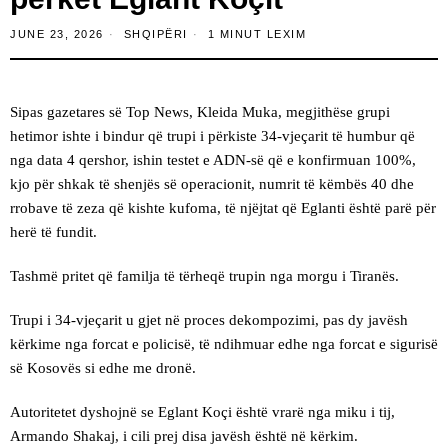
JUNE 23, 2026
SHQIPËRI
1 MINUT LEXIM
Sipas gazetares së Top News, Kleida Muka, megjithëse grupi
hetimor ishte i bindur që trupi i përkiste 34-vjeçarit të humbur që
nga data 4 qershor, ishin testet e ADN-së që e konfirmuan 100%,
kjo për shkak të shenjës së operacionit, numrit të këmbës 40 dhe
rrobave të zeza që kishte kufoma, të njëjtat që Eglanti është parë për
herë të fundit.
Tashmë pritet që familja të tërheqë trupin nga morgu i Tiranës.
Trupi i 34-vjeçarit u gjet në proces dekompozimi, pas dy javësh
kërkime nga forcat e policisë, të ndihmuar edhe nga forcat e sigurisë
së Kosovës si edhe me dronë.
Autoritetet dyshojnë se Eglant Koçi është vrarë nga miku i tij,
Armando Shakaj, i cili prej disa javësh është në kërkim.