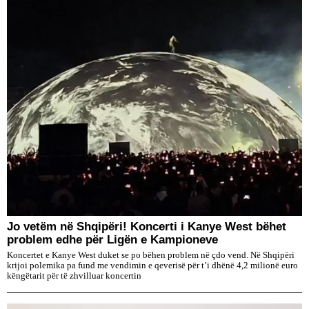
Jo vetëm në Shqipëri! Koncerti i Kanye West bëhet
problem edhe për Ligën e Kampioneve
Koncertet e Kanye West duket se po bëhen problem në çdo vend. Në Shqipëri
krijoi polemika pa fund me vendimin e qeverisë për t’i dhënë 4,2 milionë euro
këngëtarit për të zhvilluar koncertin