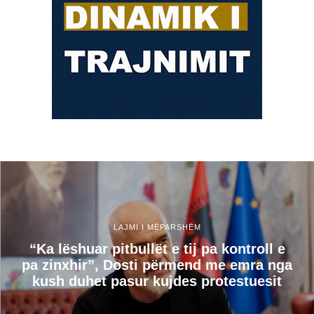
LAJMI I MËPARSHËM
“Ka lëshuar pitbullët e tij pa kontroll e
pa zinxhir”, Dosti përmend me emra nga
kush duhet pasur kujdes protestuesit