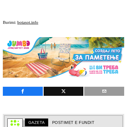
Burimi:
botasot.info
GAZETA
POSTIMET E FUNDIT