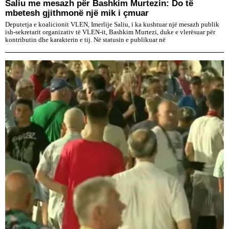
Saliu me mesazh për Bashkim Murtezin: Do të
mbetesh gjithmonë një mik i çmuar
Deputetja e koalicionit VLEN, Imerlije Saliu, i ka kushtuar një mesazh publik
ish-sekretarit organizativ të VLEN-it, Bashkim Murtezi, duke e vlerësuar për
kontributin dhe karakterin e tij. Në statusin e publikuar në