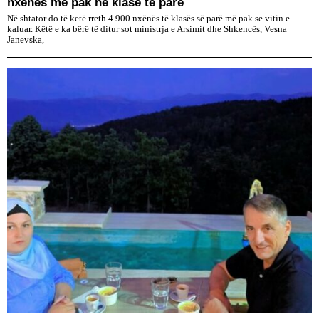
nxënës më pak në klasë të parë
Në shtator do të ketë rreth 4.900 nxënës të klasës së parë më pak se vitin e
kaluar. Këtë e ka bërë të ditur sot ministrja e Arsimit dhe Shkencës, Vesna
Janevska,