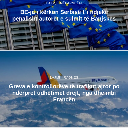
LAJMI I MËPARSHËM
BE-ja i kërkon Serbisë t`i ndjekë
penalisht autorët e sulmit të Banjskës
LAJMI I RADHËS
Greva e kontrollorëve të trafikut ajror po
ndërpret udhëtimet drejt, nga dhe mbi
Francën