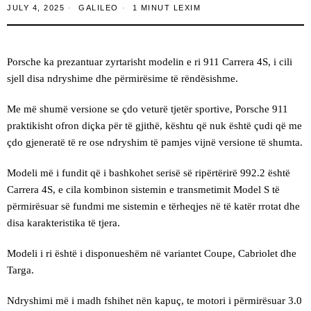
JULY 4, 2025
GALILEO
1 MINUT LEXIM
Porsche ka prezantuar zyrtarisht modelin e ri 911 Carrera 4S, i cili
sjell disa ndryshime dhe përmirësime të rëndësishme.
Me më shumë versione se çdo veturë tjetër sportive, Porsche 911
praktikisht ofron diçka për të gjithë, kështu që nuk është çudi që me
çdo gjeneratë të re ose ndryshim të pamjes vijnë versione të shumta.
Modeli më i fundit që i bashkohet serisë së ripërtërirë 992.2 është
Carrera 4S, e cila kombinon sistemin e transmetimit Model S të
përmirësuar së fundmi me sistemin e tërheqjes në të katër rrotat dhe
disa karakteristika të tjera.
Modeli i ri është i disponueshëm në variantet Coupe, Cabriolet dhe
Targa.
Ndryshimi më i madh fshihet nën kapuç, te motori i përmirësuar 3.0