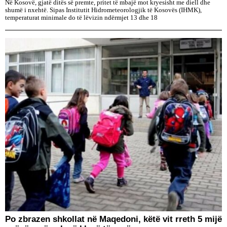
Në Kosovë, gjatë ditës së premte, pritet të mbajë mot kryesisht me diell dhe
shumë i nxehtë. Sipas Institutit Hidrometeorologjik të Kosovës (IHMK),
temperaturat minimale do të lëvizin ndërmjet 13 dhe 18
Po zbrazen shkollat në Maqedoni, këtë vit rreth 5 mijë