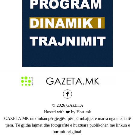
© 2026 GAZETA
Hosted with ❤️ by Host.mk
GAZETA.MK nuk mban përgjegjësi për përmbajtjet e marra nga media të
tjera. Të gjitha lajmet dhe fotografitë e huazuara publikohen me linkun e
burimit origjinal.