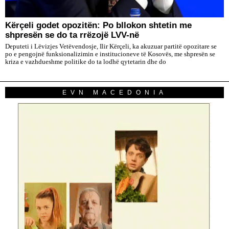
Kërçeli godet opozitën: Po bllokon shtetin me
shpresën se do ta rrëzojë LVV-në
Deputeti i Lëvizjes Vetëvendosje, Ilir Kërçeli, ka akuzuar partitë opozitare se
po e pengojnë funksionalizimin e institucioneve të Kosovës, me shpresën se
kriza e vazhdueshme politike do ta lodhë qytetarin dhe do
EVN MACEDONIA