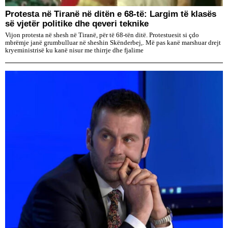
Protesta në Tiranë në ditën e 68-të: Largim të klasës
së vjetër politike dhe qeveri teknike
Vijon protesta në shesh në Tiranë, për të 68-tën ditë. Protestuesit si çdo
mbrëmje janë grumbulluar në sheshin Skënderbej,. Më pas kanë marshuar drejt
kryeministrisë ku kanë nisur me thirrje dhe fjalime