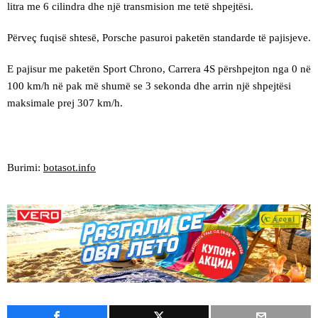
litra me 6 cilindra dhe një transmision me tetë shpejtësi.
Përveç fuqisë shtesë, Porsche pasuroi paketën standarde të pajisjeve.
E pajisur me paketën Sport Chrono, Carrera 4S përshpejton nga 0 në
100 km/h në pak më shumë se 3 sekonda dhe arrin një shpejtësi
maksimale prej 307 km/h.
Burimi:
botasot.info