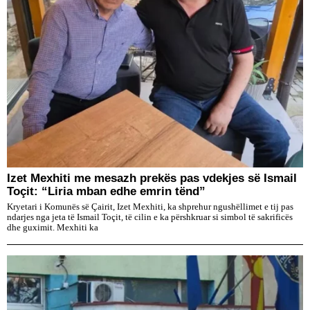
Izet Mexhiti me mesazh prekës pas vdekjes së Ismail
Toçit: “Liria mban edhe emrin tënd”
Kryetari i Komunës së Çairit, Izet Mexhiti, ka shprehur ngushëllimet e tij pas
ndarjes nga jeta të Ismail Toçit, të cilin e ka përshkruar si simbol të sakrificës
dhe guximit. Mexhiti ka