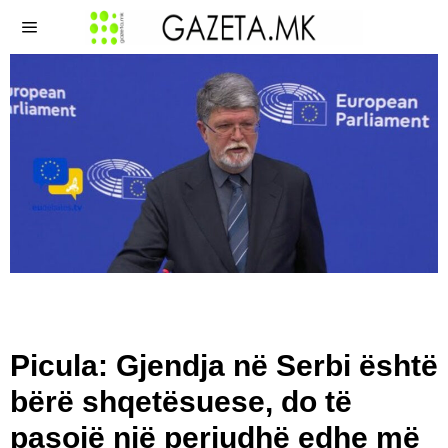
Picula: Gjendja në Serbi është
bërë shqetësuese, do të
pasojë një periudhë edhe më