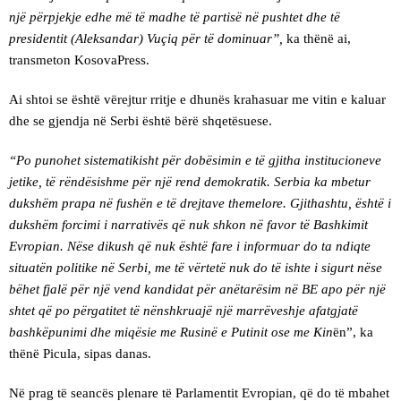
një përpjekje edhe më të madhe të partisë në pushtet dhe të
presidentit (Aleksandar) Vuçiq për të dominuar”,
ka thënë ai,
transmeton KosovaPress.
Ai shtoi se është vërejtur rritje e dhunës krahasuar me vitin e kaluar
dhe se gjendja në Serbi është bërë shqetësuese.
“Po punohet sistematikisht për dobësimin e të gjitha institucioneve
jetike, të rëndësishme për një rend demokratik. Serbia ka mbetur
dukshëm prapa në fushën e të drejtave themelore. Gjithashtu, është i
dukshëm forcimi i narrativës që nuk shkon në favor të Bashkimit
Evropian. Nëse dikush që nuk është fare i informuar do ta ndiqte
situatën politike në Serbi, me të vërtetë nuk do të ishte i sigurt nëse
bëhet fjalë për një vend kandidat për anëtarësim në BE apo për një
shtet që po përgatitet të nënshkruajë një marrëveshje afatgjatë
bashkëpunimi dhe miqësie me Rusinë e Putinit ose me Kin
ën”, ka
thënë Picula, sipas danas.
Në prag të seancës plenare të Parlamentit Evropian, që do të mbahet