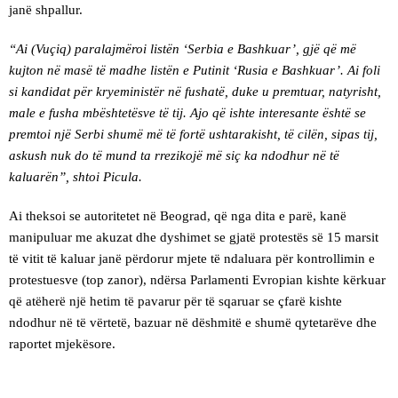
janë shpallur.
“Ai (Vuçiq) paralajmëroi listën ‘Serbia e Bashkuar’, gjë që më
kujton në masë të madhe listën e Putinit ‘Rusia e Bashkuar’. Ai foli
si kandidat për kryeministër në fushatë, duke u premtuar, natyrisht,
male e fusha mbështetësve të tij. Ajo që ishte interesante është se
premtoi një Serbi shumë më të fortë ushtarakisht, të cilën, sipas tij,
askush nuk do të mund ta rrezikojë më siç ka ndodhur në të
kaluarën”, shtoi Picula.
Ai theksoi se autoritetet në Beograd, që nga dita e parë, kanë
manipuluar me akuzat dhe dyshimet se gjatë protestës së 15 marsit
të vitit të kaluar janë përdorur mjete të ndaluara për kontrollimin e
protestuesve (top zanor), ndërsa Parlamenti Evropian kishte kërkuar
që atëherë një hetim të pavarur për të sqaruar se çfarë kishte
ndodhur në të vërtetë, bazuar në dëshmitë e shumë qytetarëve dhe
raportet mjekësore.