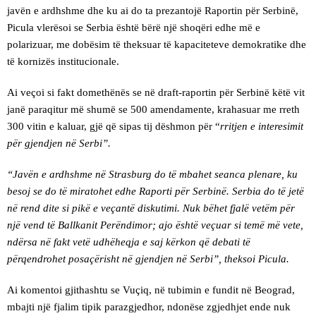
javën e ardhshme dhe ku ai do ta prezantojë Raportin për Serbinë,
Picula vlerësoi se Serbia është bërë një shoqëri edhe më e
polarizuar, me dobësim të theksuar të kapaciteteve demokratike dhe
të kornizës institucionale.
Ai veçoi si fakt domethënës se në draft-raportin për Serbinë këtë vit
janë paraqitur më shumë se 500 amendamente, krahasuar me rreth
300 vitin e kaluar, gjë që sipas tij dëshmon për “
rritjen e interesimit
për gjendjen në Serbi”.
“Javën e ardhshme në Strasburg do të mbahet seanca plenare, ku
besoj se do të miratohet edhe Raporti për Serbinë. Serbia do të jetë
në rend dite si pikë e veçantë diskutimi. Nuk bëhet fjalë vetëm për
një vend të Ballkanit Perëndimor; ajo është veçuar si temë më vete,
ndërsa në fakt vetë udhëheqja e saj kërkon që debati të
përqendrohet posaçërisht në gjendjen në Serbi”, theksoi Picula.
Ai komentoi gjithashtu se Vuçiq, në tubimin e fundit në Beograd,
mbajti një fjalim tipik parazgjedhor, ndonëse zgjedhjet ende nuk