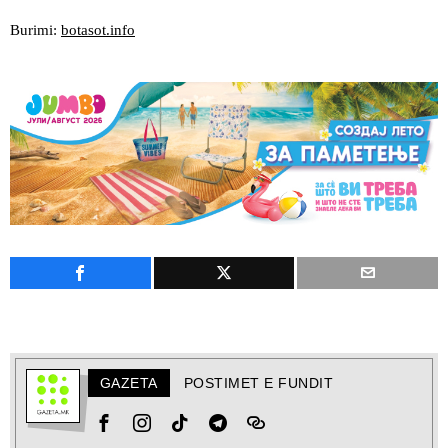
Burimi:
botasot.info
GAZETA
POSTIMET E FUNDIT