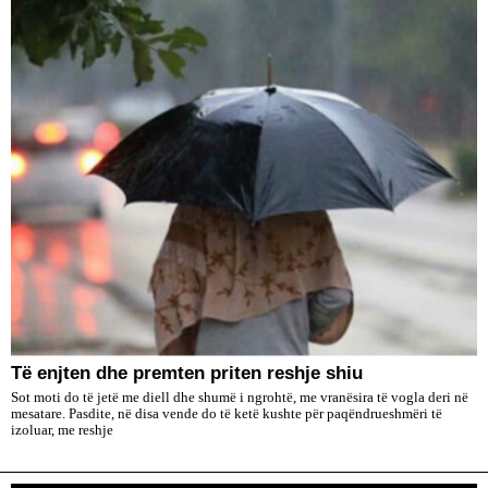
Të enjten dhe premten priten reshje shiu
Sot moti do të jetë me diell dhe shumë i ngrohtë, me vranësira të vogla deri në
mesatare. Pasdite, në disa vende do të ketë kushte për paqëndrueshmëri të
izoluar, me reshje