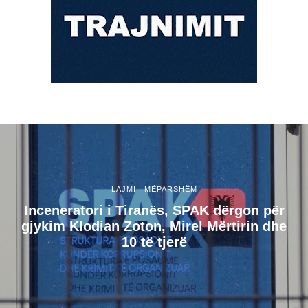
LAJMI I MËPARSHËM
Inceneratori i Tiranës, SPAK dërgon për
gjykim Klodian Zoton, Mirel Mërtirin dhe
10 të tjerë