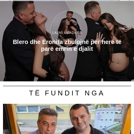
LAJMI I RADHËS
Blero dhe Eronita zbulojnë për herë të
parë emrin e djalit
TË FUNDIT NGA