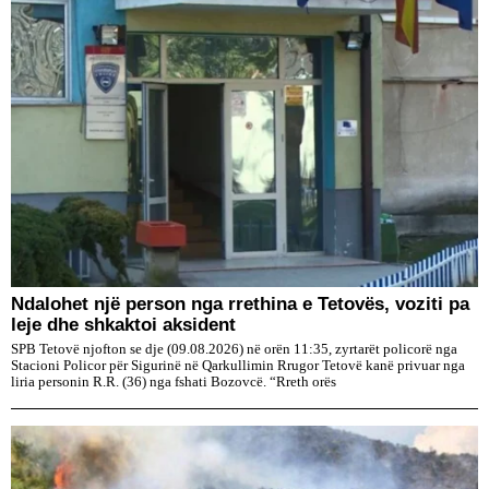
Ndalohet një person nga rrethina e Tetovës, voziti pa
leje dhe shkaktoi aksident
SPB Tetovë njofton se dje (09.08.2026) në orën 11:35, zyrtarët policorë nga
Stacioni Policor për Sigurinë në Qarkullimin Rrugor Tetovë kanë privuar nga
liria personin R.R. (36) nga fshati Bozovcë. “Rreth orës