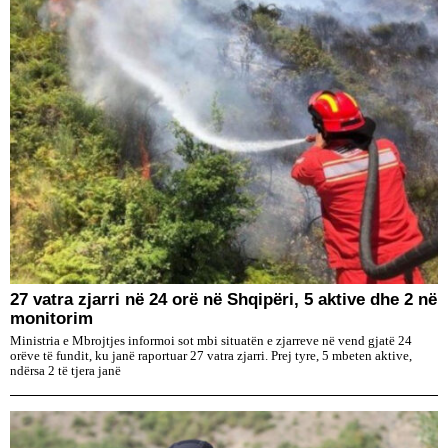
27 vatra zjarri në 24 orë në Shqipëri, 5 aktive dhe 2 në
monitorim
Ministria e Mbrojtjes informoi sot mbi situatën e zjarreve në vend gjatë 24
orëve të fundit, ku janë raportuar 27 vatra zjarri. Prej tyre, 5 mbeten aktive,
ndërsa 2 të tjera janë