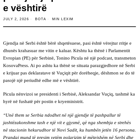
e vështirë
JULY 2, 2026
BOTA
MIN LEXIM
Gjendja në Serbi është bërë shqetësuese, pasi është vërejtur rritje e
dhunës krahasuar me vitin e kaluar. Kështu ka thënë i Parlamentit
Evropian (PE) për Serbinë, Tonino Picula në një podcast, transmeton
KosovaPress. Ai po ashtu ka thënë se situata parazgjedhore në Serbi
e krijuar pas deklaratave të Vuçiqit për dorëheqje, dëshmon se do të
pasojë një periudhë edhe më e vështirë.
Picula nënvizoi se presidenti i Serbisë, Aleksandar Vuçiq, tashmë ka
hyrë në fushatë për postin e kryeministrit.
“Unë them se Serbia ndodhet në një gjendje të pashpallur të
jashtëzakonshme tash e një vit e gjysmë, që nga shembja e strehës
në stacionin hekurudhor të Novi Sadit, ku humbën jetën 16 persona.
Prandaj mund të presim vetëm polarizim të mëtejshëm në Serbi dhe