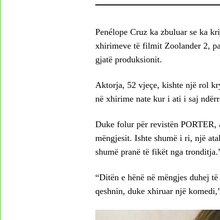
Penélope Cruz ka zbuluar se ka krij
xhirimeve të filmit Zoolander 2, pa
gjatë produksionit.
Aktorja, 52 vjeçe, kishte një rol k
në xhirime nate kur i ati i saj ndërr
Duke folur për revistën PORTER, a
mëngjesit. Ishte shumë i ri, një at
shumë pranë të fikët nga tronditja.
“Ditën e hënë në mëngjes duhej të i
qeshnin, duke xhiruar një komedi,”