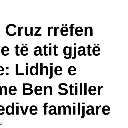
 Cruz rrëfen
 të atit gjatë
: Lidhje e
e Ben Stiller
edive familjare
M