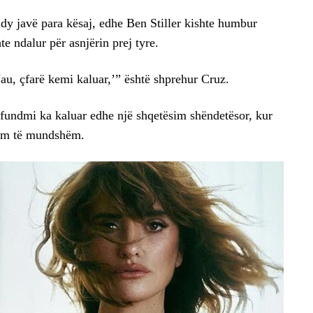
 dy javë para kësaj, edhe Ben Stiller kishte humbur
te ndalur për asnjërin prej tyre.
u, çfarë kemi kaluar,’” është shprehur Cruz.
 fundmi ka kaluar edhe një shqetësim shëndetësor, kur
zëm të mundshëm.