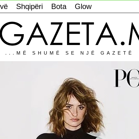
vë
Shqipëri
Bota
Glow
...MË SHUMË SE NJË GAZETË