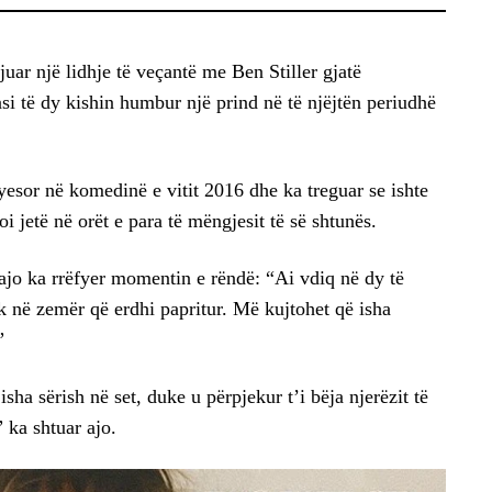
uar një lidhje të veçantë me Ben Stiller gjatë
si të dy kishin humbur një prind në të njëjtën periudhë
ryesor në komedinë e vitit 2016 dhe ka treguar se ishte
oi jetë në orët e para të mëngjesit të së shtunës.
jo ka rrëfyer momentin e rëndë: “Ai vdiq në dy të
ak në zemër që erdhi papritur. Më kujtohet që isha
”
sha sërish në set, duke u përpjekur t’i bëja njerëzit të
 ka shtuar ajo.