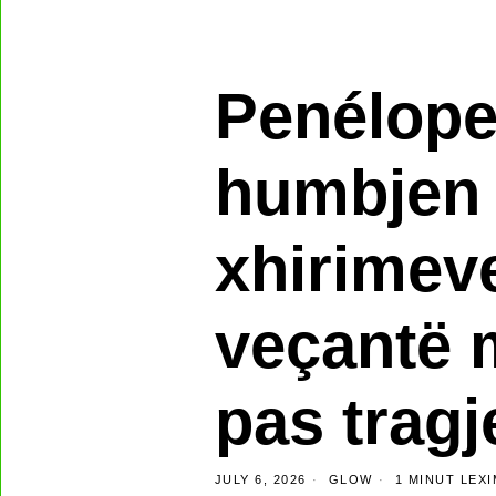
Penélope
humbjen e
xhirimeve
veçantë m
pas tragj
JULY 6, 2026
GLOW
1 MINUT LEXI