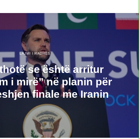
LAJMI I RADHËS
thotë se është arritur
m i mirë” në planin për
shjen finale me Iranin