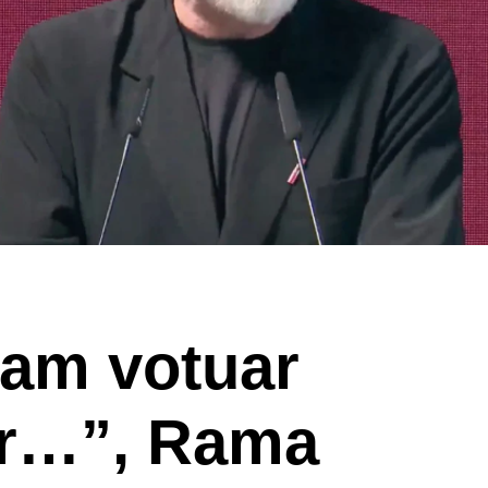
kam votuar
or…”, Rama