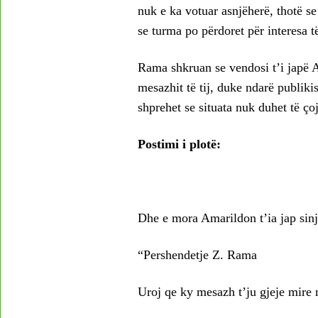
nuk e ka votuar asnjëherë, thotë se
se turma po përdoret për interesa të
Rama shkruan se vendosi t’i japë A
mesazhit të tij, duke ndarë publikis
shprehet se situata nuk duhet të çoj
Postimi i plotë:
Dhe e mora Amarildon t’ia jap sinja
“Pershendetje Z. Rama
Uroj qe ky mesazh t’ju gjeje mire ng