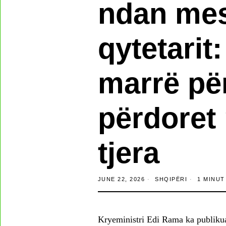
ndan mes
qytetarit
marrë për
përdoret 
tjera
JUNE 22, 2026
SHQIPËRI
1 MINUT
Kryeministri Edi Rama ka publikuar