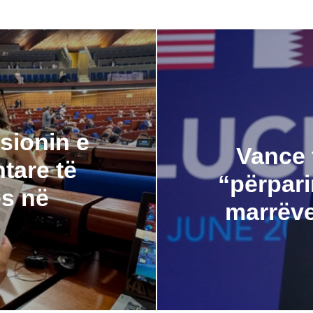
sionin e
Vance 
tare të
“përpari
ës në
marrëve