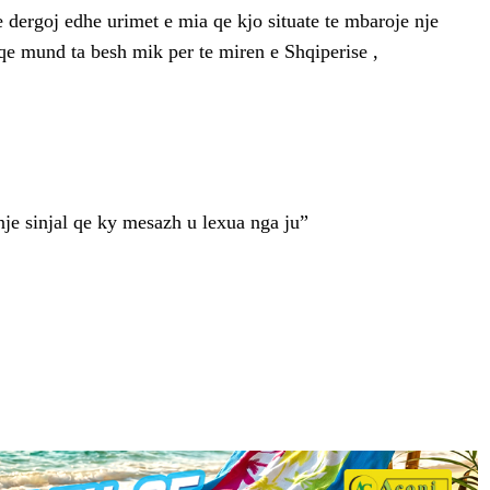
e dergoj edhe urimet e mia qe kjo situate te mbaroje nje
qe mund ta besh mik per te miren e Shqiperise ,
nje sinjal qe ky mesazh u lexua nga ju”