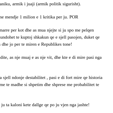
iku, armik i juaji (armik politik sigurisht).
e mendje 1 milion e 1 kritika per ju. POR
 marre per kot dhe as mua njejte si ju spo me pelqen
 mundohet te kuptoj shkakun qe e sjell pasojen, duket qe
a dhe jo per te miren e Republikes tone!
 dite, as nje muaj e as nje vit, dhe kte e di mire pasi nga
 sjell ndonje destabilitet , pasi e di fort mire qe historia
rme te madhe si shpetim dhe shprese me probabilitet te
 ju ta kaloni kete dallge qe po ju vjen nga jashte!