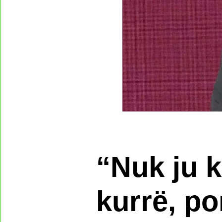
“Nuk ju 
kurrë, p