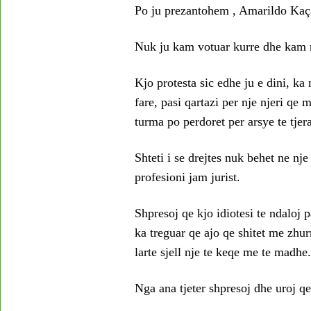
Po ju prezantohem , Amarildo Kaçan
Nuk ju kam votuar kurre dhe kam n
Kjo protesta sic edhe ju e dini, ka
fare, pasi qartazi per nje njeri qe
turma po perdoret per arsye te tjer
Shteti i se drejtes nuk behet ne nje
profesioni jam jurist.
Shpresoj qe kjo idiotesi te ndaloj pa
ka treguar qe ajo qe shitet me zhu
larte sjell nje te keqe me te madhe.
Nga ana tjeter shpresoj dhe uroj qe