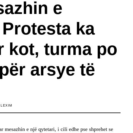
azhin e
: Protesta ka
 kot, turma po
për arsye të
 LEXIM
 mesazhin e një qytetari, i cili edhe pse shprehet se