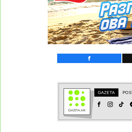
GAZETA
POS