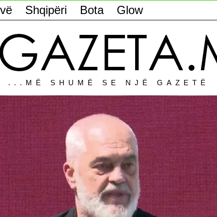
vë
Shqipëri
Bota
Glow
...MË SHUMË SE NJË GAZETË