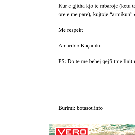
Kur e gjitha kjo te mbaroje (ketu t
ore e me pare), kujtoje “armikun” 
Me respekt
Amarildo Kaçaniku
PS: Do te me behej qejfi tme linit 
Burimi:
botasot.info