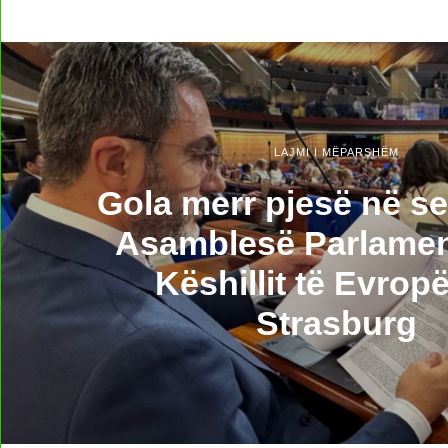
LAJMI I MËPARSHËM
Gola merr pjesë në se
Asamblesë Parlamen
Këshillit të Evrop
Strasburg