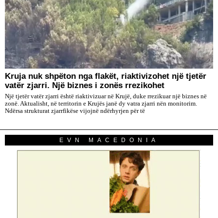
Kruja nuk shpëton nga flakët, riaktivizohet një tjetër
vatër zjarri. Një biznes i zonës rrezikohet
Një tjetër vatër zjarri është riaktivizuar në Krujë, duke rrezikuar një biznes në
zonë. Aktualisht, në territorin e Krujës janë dy vatra zjarri nën monitorim.
Ndërsa strukturat zjarrfikëse vijojnë ndërhyrjen për të
EVN MACEDONIA