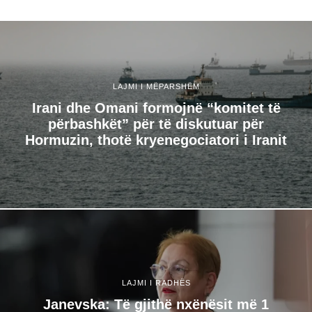
LAJMI I MËPARSHËM
Irani dhe Omani formojnë “komitet të
përbashkët” për të diskutuar për
Hormuzin, thotë kryenegociatori i Iranit
LAJMI I RADHËS
Janevska: Të gjithë nxënësit më 1