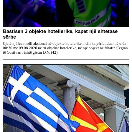
Bastisen 3 objekte hotelierike, kapet një shtetase
sërbe
Gjatë një kontrolli aksional në objekte hotelerike, i cili ka përfunduar në orën
00:30 më 09.08.2026 në tri objekte hotelerike, në një objekt në fshatin Çegran
të Gostivarit është gjetur D.N. (42),