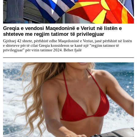
Greqia e vendosi Maqedoninë e Veriut në listën e
shteteve me regjim tatimor të privilegjuar
Gjithsej 42 shtete, përfshirë edhe Maqedoninë e Veriut, janë përfshirë në listën
e shteteve për të cilat Greqia konsideron se kanë një “regjim tatimor të
privilegjuar” për vitin tatimor 2024. Bëhet fjalë