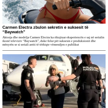
Carmen Electra zbulon sekretin e suksesit të
“Baywatch”
Aktorja dhe modelja Carmen Electra ka rikujtuar eksperiencën e saj në serialin
ikonë televiziv “Baywatch”, duke folur për suksesin e produksionit dhe
mënyrën se si seriali arriti të tërhiqte vëmendjen e publikut