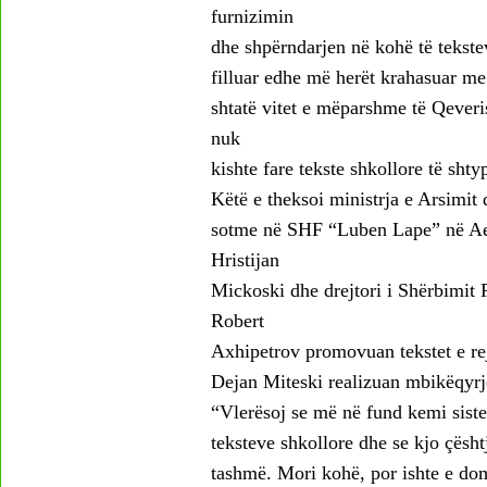
furnizimin
dhe shpërndarjen në kohë të tekstev
filluar edhe më herët krahasuar me
shtatë vitet e mëparshme të Qeverisë
nuk
kishte fare tekste shkollore të shty
Këtë e theksoi ministrja e Arsimit 
sotme në SHF “Luben Lape” në Aer
Hristijan
Mickoski dhe drejtori i Shërbimit 
Robert
Axhipetrov promovuan tekstet e re
Dejan Miteski realizuan mbikëqyrje 
“Vlerësoj se më në fund kemi sist
teksteve shkollore dhe se kjo çësht
tashmë. Mori kohë, por ishte e dom