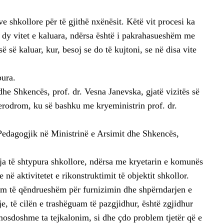
e shkollore për të gjithë nxënësit. Këtë vit procesi ka
 dy vitet e kaluara, ndërsa është i pakrahasueshëm me
 së kaluar, kur, besoj se do të kujtoni, se në disa vite
pura.
dhe Shkencës, prof. dr. Vesna Janevska, gjatë vizitës së
odrom, ku së bashku me kryeministrin prof. dr.
Pedagogjik në Ministrinë e Arsimit dhe Shkencës,
ja të shtypura shkollore, ndërsa me kryetarin e komunës
në aktivitetet e rikonstruktimit të objektit shkollor.
em të qëndrueshëm për furnizimin dhe shpërndarjen e
je, të cilën e trashëguam të pazgjidhur, është zgjidhur
osdoshme ta tejkalonim, si dhe çdo problem tjetër që e