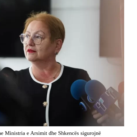
dhe Ministria e Arsimit dhe Shkencës sigurojnë