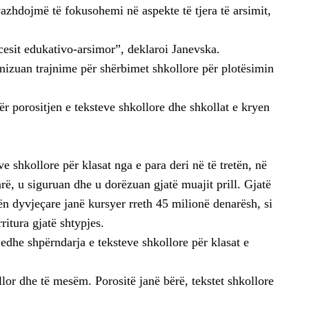
azhdojmë të fokusohemi në aspekte të tjera të arsimit,
rocesit edukativo-arsimor”, deklaroi Janevska.
anizuan trajnime për shërbimet shkollore për plotësimin
për porositjen e teksteve shkollore dhe shkollat e kryen
ve shkollore për klasat nga e para deri në të tretën, në
rë, u siguruan dhe u dorëzuan gjatë muajit prill. Gjatë
hën dyvjeçare janë kursyer rreth 45 milionë denarësh, si
ritura gjatë shtypjes.
 edhe shpërndarja e teksteve shkollore për klasat e
illor dhe të mesëm. Porositë janë bërë, tekstet shkollore