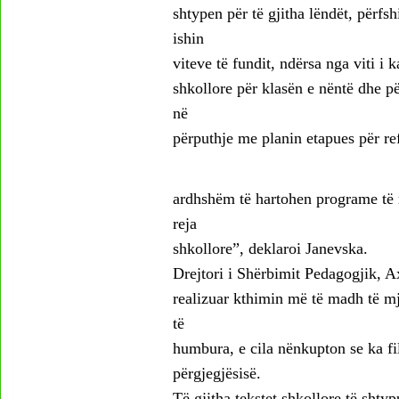
shtypen për të gjitha lëndët, përfshi
ishin
viteve të fundit, ndërsa nga viti i 
shkollore për klasën e nëntë dhe pë
në
përputhje me planin etapues për ref
ardhshëm të hartohen programe të r
reja
shkollore”, deklaroi Janevska.
Drejtori i Shërbimit Pedagogjik, Ax
realizuar kthimin më të madh të mj
të
humbura, e cila nënkupton se ka fi
përgjegjësisë.
Të gjitha tekstet shkollore të sht