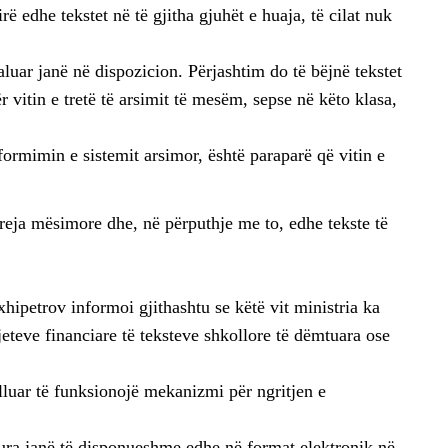
rë edhe tekstet në të gjitha gjuhët e huaja, të cilat nuk
kaluar janë në dispozicion. Përjashtim do të bëjnë tekstet
r vitin e tretë të arsimit të mesëm, sepse në këto klasa,
ormimin e sistemit arsimor, është paraparë që vitin e
eja mësimore dhe, në përputhje me to, edhe tekste të
hipetrov informoi gjithashtu se këtë vit ministria ka
eteve financiare të teksteve shkollore të dëmtuara ose
lluar të funksionojë mekanizmi për ngritjen e
ypura janë të disponueshme edhe në format elektronik në