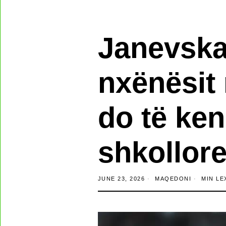
Janevska:
nxënësit 
do të ken
shkollor
JUNE 23, 2026
MAQEDONI
MIN LE