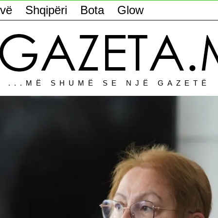
vë
Shqipëri
Bota
Glow
...MË SHUMË SE NJË GAZETË