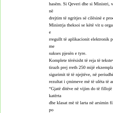
hasëm. Si Qeveri dhe si Ministri, v
në
drejtim të ngritjes së cilësinë e p
Ministrja theksoi se këtë vit u org
e
rregullt të aplikacionit elektronik 
me
sukses pjesën e tyre.
Komplete tërësisht të reja të tekste
tirazh prej rreth 250 mijë ekzempla
sigurimit të të njejtëve, në periud
rezultat i çmimeve më të ulëta të ar
“Gjatë ditëve në vijim do të fillojë
katërta
dhe klasat më të larta në arsimin f
po