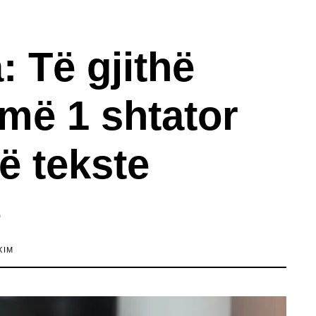
 Të gjithë
më 1 shtator
ë tekste
e
XIM