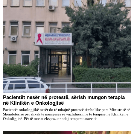
Pacientët nesër në protestë, sërish mungon terapia
në Klinikën e Onkologjisë
Pacientët onkologjikë nesër do të mbajnë protestë simbolike para Ministrisë së
Shëndetësisë për shkak të mungesës së vazhdueshme të terapisë në Klinikën e
Onkoligjisë. Për të mos u ekspozuar ndaj temperaturave të