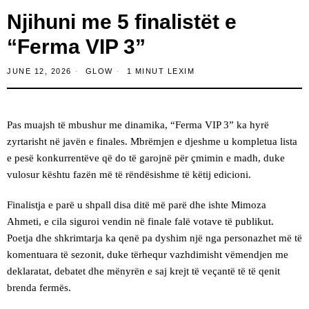
Njihuni me 5 finalistët e
“Ferma VIP 3”
JUNE 12, 2026
GLOW
1 MINUT LEXIM
Pas muajsh të mbushur me dinamika, “Ferma VIP 3” ka hyrë
zyrtarisht në javën e finales. Mbrëmjen e djeshme u kompletua lista
e pesë konkurrentëve që do të garojnë për çmimin e madh, duke
vulosur kështu fazën më të rëndësishme të këtij edicioni.
Finalistja e parë u shpall disa ditë më parë dhe ishte Mimoza
Ahmeti, e cila siguroi vendin në finale falë votave të publikut.
Poetja dhe shkrimtarja ka qenë pa dyshim një nga personazhet më të
komentuara të sezonit, duke tërhequr vazhdimisht vëmendjen me
deklaratat, debatet dhe mënyrën e saj krejt të veçantë të të qenit
brenda fermës.