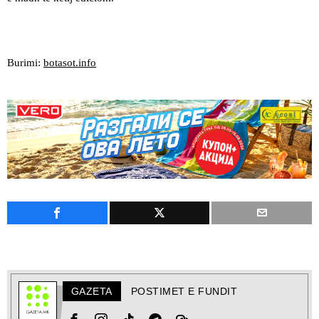
Burimi:
botasot.info
GAZETA
POSTIMET E FUNDIT