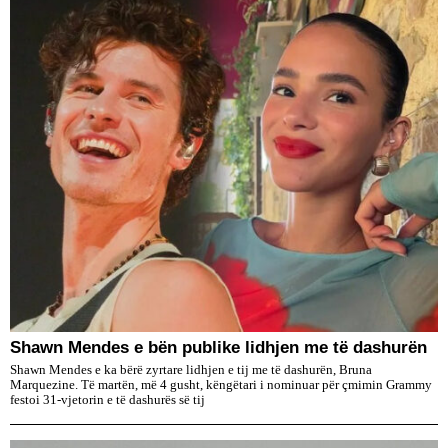
​Shawn Mendes e bën publike lidhjen me të dashurën
Shawn Mendes e ka bërë zyrtare lidhjen e tij me të dashurën, Bruna
Marquezine. Të martën, më 4 gusht, këngëtari i nominuar për çmimin Grammy
festoi 31-vjetorin e të dashurës së tij