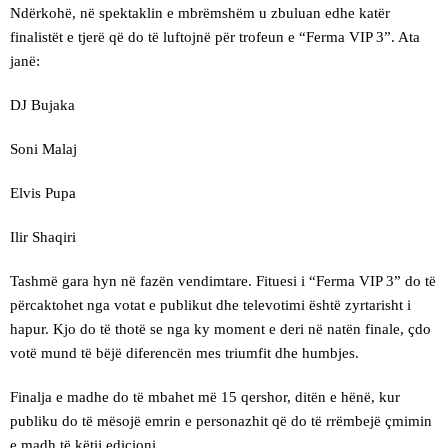
Ndërkohë, në spektaklin e mbrëmshëm u zbuluan edhe katër
finalistët e tjerë që do të luftojnë për trofeun e “Ferma VIP 3”. Ata
janë:
DJ Bujaka
Soni Malaj
Elvis Pupa
Ilir Shaqiri
Tashmë gara hyn në fazën vendimtare. Fituesi i “Ferma VIP 3” do të
përcaktohet nga votat e publikut dhe televotimi është zyrtarisht i
hapur. Kjo do të thotë se nga ky moment e deri në natën finale, çdo
votë mund të bëjë diferencën mes triumfit dhe humbjes.
Finalja e madhe do të mbahet më 15 qershor, ditën e hënë, kur
publiku do të mësojë emrin e personazhit që do të rrëmbejë çmimin
e madh të këtij edicioni.