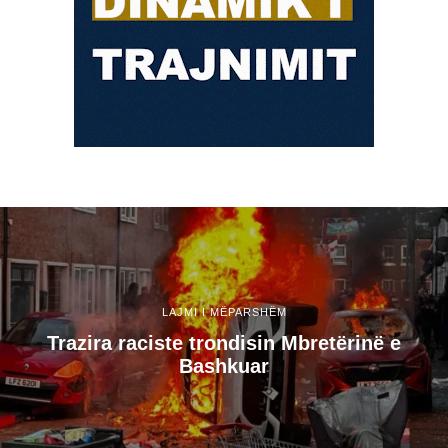
LAJMI I MËPARSHËM
Trazira raciste trondisin Mbretërinë e
Bashkuar