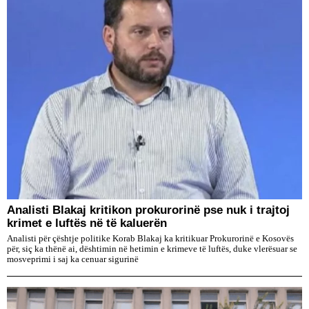
​Analisti Blakaj kritikon prokurorinë pse nuk i trajtoj
krimet e luftës në të kaluerën
Analisti për çështje politike Korab Blakaj ka kritikuar Prokurorinë e Kosovës
për, siç ka thënë ai, dështimin në hetimin e krimeve të luftës, duke vlerësuar se
mosveprimi i saj ka cenuar sigurinë