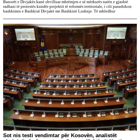
Banorët e Divjakës kanë zhvilluar mbrëmjen e së mërkurës natën e gjashtë
radhazi të protestës kundër projektit të reformës territoriale, i cili parashikon
bashkimin e Bashkisë Divjakë me Bashkinë Lushnje. Të mbledhur
Sot nis testi vendimtar për Kosovën, analistët