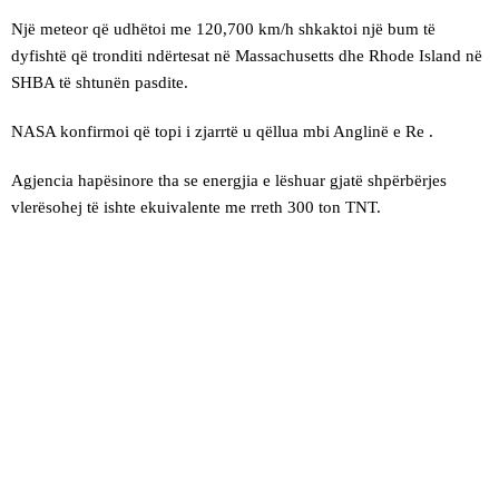
Një meteor që udhëtoi me 120,700 km/h shkaktoi një bum të
dyfishtë që tronditi ndërtesat në Massachusetts dhe Rhode Island në
SHBA të shtunën pasdite.
NASA konfirmoi që topi i zjarrtë u qëllua mbi Anglinë e Re .
Agjencia hapësinore tha se energjia e lëshuar gjatë shpërbërjes
vlerësohej të ishte ekuivalente me rreth 300 ton TNT.