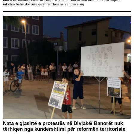
raketën balistike ruse që shpërtheu në vendin e saj
Nata e gjashtë e protestës në Divjakë/ Banorët nuk
tërhiqen nga kundërshtimi për reformën territoriale