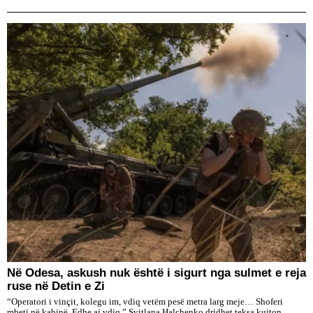
​Në Odesa, askush nuk është i sigurt nga sulmet e reja
ruse në Detin e Zi
“Operatori i vinçit, kolegu im, vdiq vetëm pesë metra larg meje… Shoferi
mbeti në kabinë. Edhe ai vdiq.” Svitlana Halchenko dridhet teksa kujton