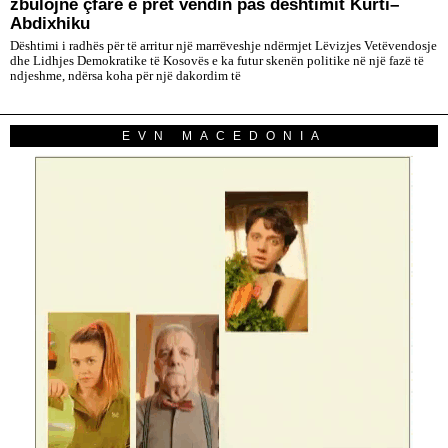
zbulojnë çfarë e pret vendin pas dështimit Kurti–
Abdixhiku
Dështimi i radhës për të arritur një marrëveshje ndërmjet Lëvizjes Vetëvendosje
dhe Lidhjes Demokratike të Kosovës e ka futur skenën politike në një fazë të
ndjeshme, ndërsa koha për një dakordim të
EVN MACEDONIA