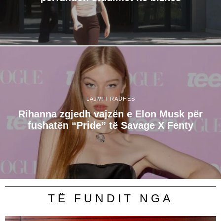
LAJMI I RADHËS
Rihanna zgjedh vajzën e Elon Musk për
fushatën “Pride” të Savage X Fenty
TË FUNDIT NGA