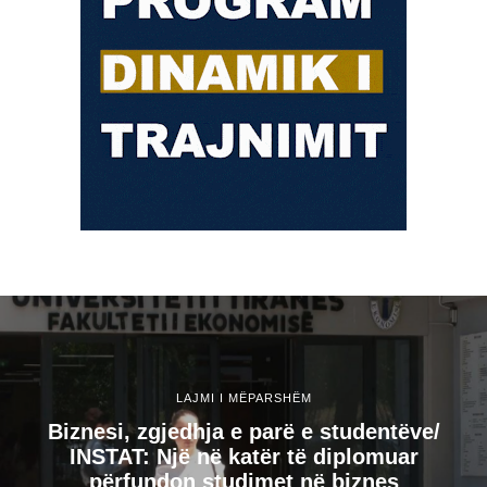
LAJMI I MËPARSHËM
Biznesi, zgjedhja e parë e studentëve/
INSTAT: Një në katër të diplomuar
përfundon studimet në biznes