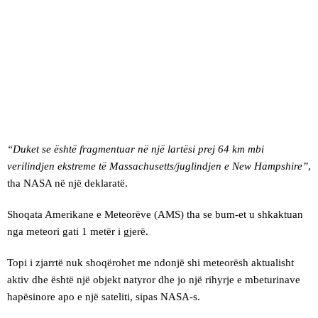
“Duket se është fragmentuar në një lartësi prej 64 km mbi
verilindjen ekstreme të Massachusetts/juglindjen e New Hampshire”
,
tha NASA në një deklaratë.
Shoqata Amerikane e Meteorëve (AMS) tha se bum-et u shkaktuan
nga meteori gati 1 metër i gjerë.
Topi i zjarrtë nuk shoqërohet me ndonjë shi meteorësh aktualisht
aktiv dhe është një objekt natyror dhe jo një rihyrje e mbeturinave
hapësinore apo e një sateliti, sipas NASA-s.