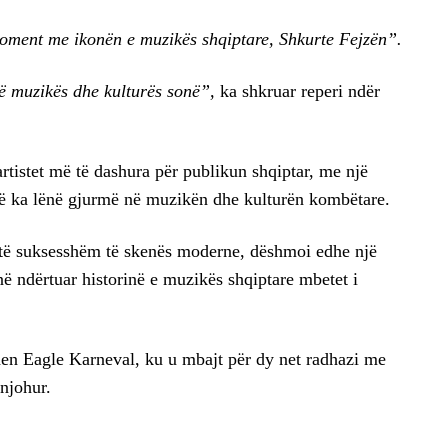
oment me ikonën e muzikës shqiptare, Shkurte Fejzën”.
ë muzikës dhe kulturës sonë”,
ka shkruar reperi ndër
rtistet më të dashura për publikun shqiptar, me një
 që ka lënë gjurmë në muzikën dhe kulturën kombëtare.
të suksesshëm të skenës moderne, dëshmoi edhe një
anë ndërtuar historinë e muzikës shqiptare mbetet i
en Eagle Karneval, ku u mbajt për dy net radhazi me
 njohur.