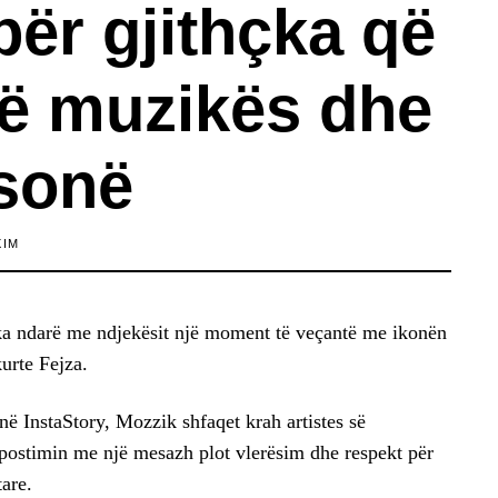
ër gjithçka që
në muzikës dhe
 sonë
XIM
 ka ndarë me ndjekësit një moment të veçantë me ikonën
urte Fejza.
në InstaStory, Mozzik shfaqet krah artistes së
 postimin me një mesazh plot vlerësim dhe respekt për
are.