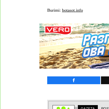
Burimi:
botasot.info
GAZETA
POS