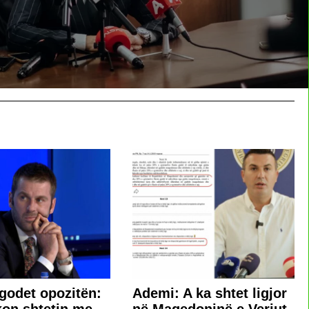
 godet opozitën:
Ademi: A ka shtet ligjor