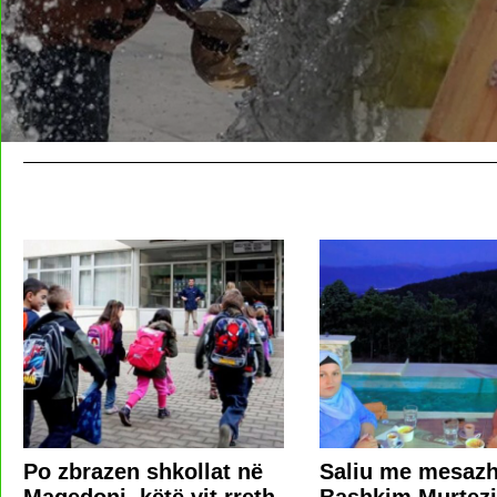
Po zbrazen shkollat në
Saliu me mesazh