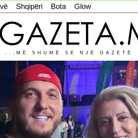
vë
Shqipëri
Bota
Glow
...MË SHUMË SE NJË GAZETË