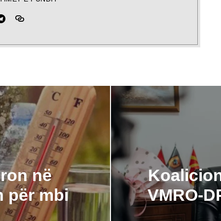
ëron në
Koalicio
n për mbi
VMRO-DP