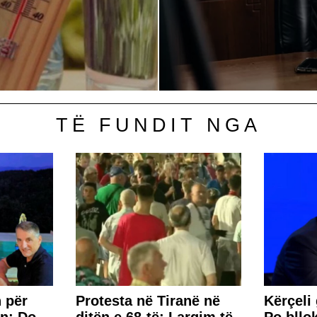
TË FUNDIT NGA
 për
Protesta në Tiranë në
Kërçeli