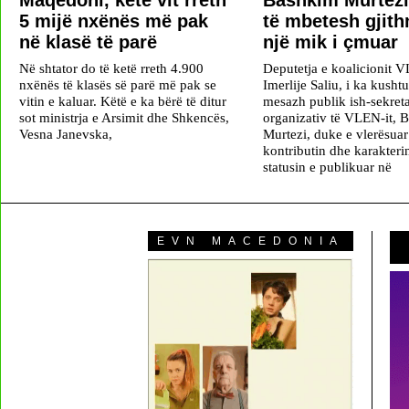
Maqedoni, këtë vit rreth
Bashkim Murtezi
5 mijë nxënës më pak
të mbetesh gjit
në klasë të parë
një mik i çmuar
Në shtator do të ketë rreth 4.900
Deputetja e koalicionit 
nxënës të klasës së parë më pak se
Imerlije Saliu, i ka kushtu
vitin e kaluar. Këtë e ka bërë të ditur
mesazh publik ish-sekreta
sot ministrja e Arsimit dhe Shkencës,
organizativ të VLEN-it, 
Vesna Janevska,
Murtezi, duke e vlerësuar
kontributin dhe karakterin
statusin e publikuar në
EVN MACEDONIA