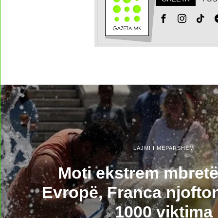
LAJMI I MËPARSHËM
Moti ekstrem mbret
Evropë, Franca njofto
1000 viktima