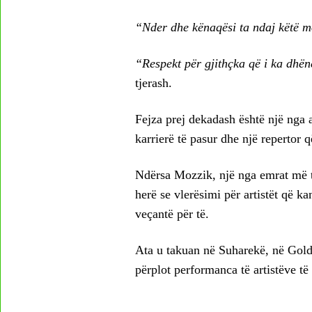
“Nder dhe kënaqësi ta ndaj këtë m
“Respekt për gjithçka që i ka dhën
tjerash.
Fejza prej dekadash është një nga a
karrierë të pasur dhe një repertor
Ndërsa Mozzik, një nga emrat më 
herë se vlerësimi për artistët që k
veçantë për të.
Ata u takuan në Suharekë, në Gold
përplot performanca të artistëve të