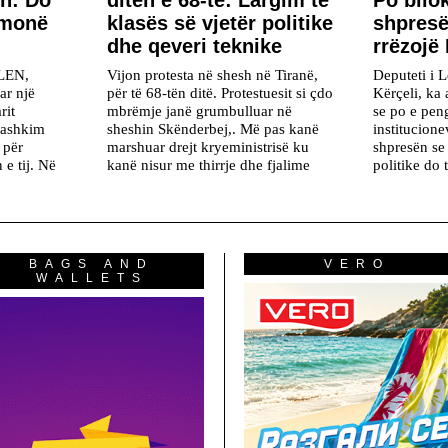
n: Do
ditën e 68-të: Largim të
Po bllo
hmonë
klasës së vjetër politike
shpresë
dhe qeveri teknike
rrëzojë
VLEN,
Vijon protesta në shesh në Tiranë,
Deputeti i L
ar një
për të 68-tën ditë. Protestuesit si çdo
Kërçeli, ka 
rit
mbrëmje janë grumbulluar në
se po e pen
Bashkim
sheshin Skënderbej,. Më pas kanë
institucion
 për
marshuar drejt kryeministrisë ku
shpresën se
 e tij. Në
kanë nisur me thirrje dhe fjalime
politike do 
BAGS AND
VERO
WALLETS