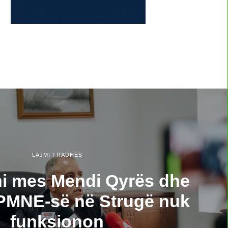
LAJMI I RADHËS
ni mes Mendi Qyrës dhe
MNE-së në Strugë nuk
funksionon