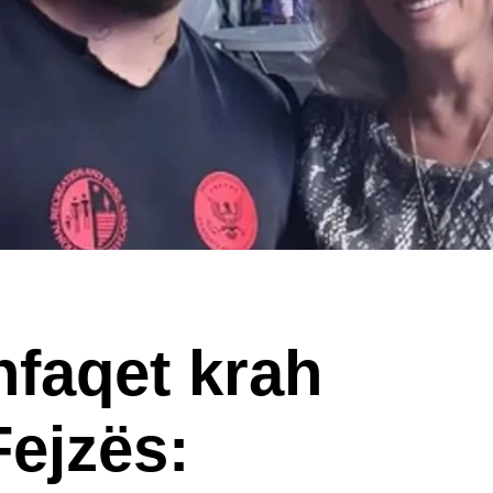
hfaqet krah
Fejzës: