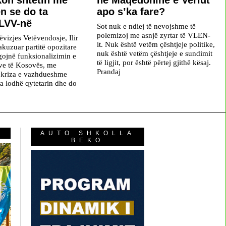
kon shtetin me
në Maqedoninë e Veriut
n se do ta
apo s’ka fare?
 LVV-në
Sot nuk e ndiej të nevojshme të
polemizoj me asnjë zyrtar të VLEN-
ëvizjes Vetëvendosje, Ilir
it. Nuk është vetëm çështjeje politike,
akuzuar partitë opozitare
nuk është vetëm çështjeje e sundimit
gojnë funksionalizimin e
të ligjit, por është përtej gjithë kësaj.
eve të Kosovës, me
Prandaj
 kriza e vazhdueshme
ta lodhë qytetarin dhe do
AUTO SHKOLLA
BEKO