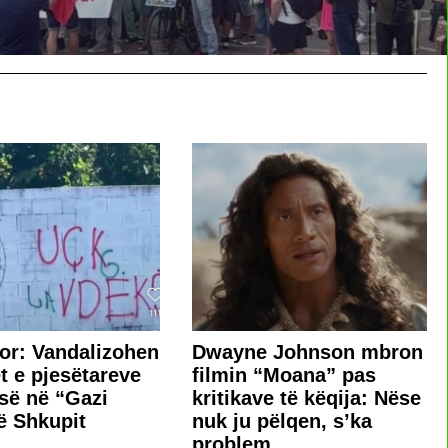
tor: Vandalizohen
Dwayne Johnson mbron
et e pjesëtareve
filmin “Moana” pas
së në “Gazi
kritikave të këqija: Nëse
ë Shkupit
nuk ju pëlqen, s’ka
problem