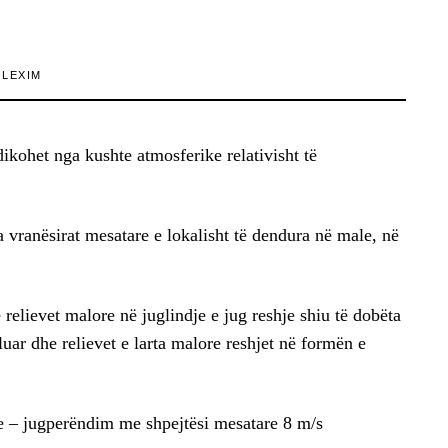
 LEXIM
ikohet nga kushte atmosferike relativisht të
a vranësirat mesatare e lokalisht të dendura në male, në
 relievet malore në juglindje e jug reshje shiu të dobëta
uar dhe relievet e larta malore reshjet në formën e
je – jugperëndim me shpejtësi mesatare 8 m/s