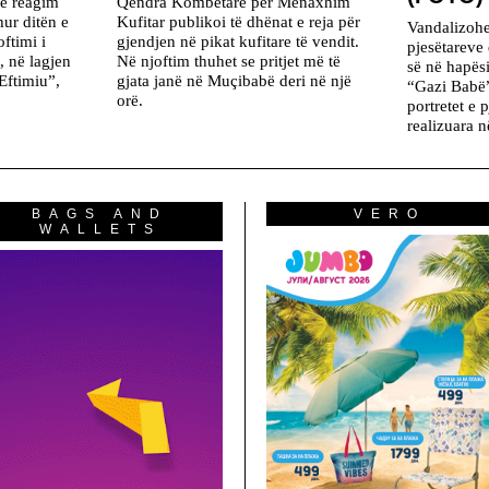
me reagim
Qendra Kombëtare për Menaxhim
hur ditën e
Kufitar publikoi të dhënat e reja për
Vandalizohen
ftimi i
gjendjen në pikat kufitare të vendit.
pjesëtarev
, në lagjen
Në njoftim thuhet se pritjet më të
së në hapësi
Eftimiu”,
gjata janë në Muçibabë deri në një
“Gazi Babë”
orë.
portretet e 
realizuara n
BAGS AND
VERO
WALLETS