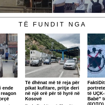
TË FUNDIT NGA
Të dhënat më të reja për
FaktiDi
i ende
pikat kufitare, pritje deri
portret
a reagon
në një orë për të hyrë në
të UÇK-
orçë
Kosovë
Babë” t
(FOTO)