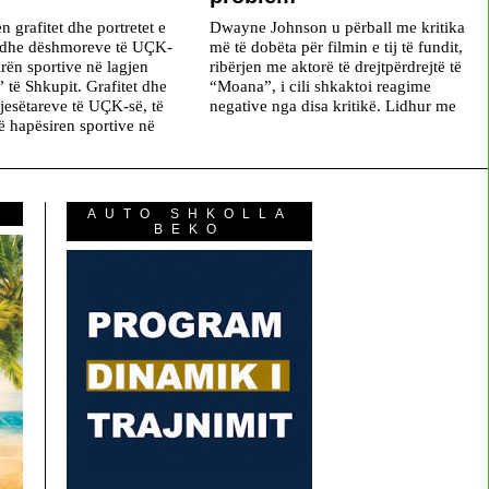
 grafitet dhe portretet e
Dwayne Johnson u përball me kritika
e dhe dëshmoreve të UÇK-
më të dobëta për filmin e tij të fundit,
rën sportive në lagjen
ribërjen me aktorë të drejtpërdrejtë të
 të Shkupit. Grafitet dhe
“Moana”, i cili shkaktoi reagime
pjesëtareve të UÇK-së, të
negative nga disa kritikë. Lidhur me
ë hapësiren sportive në
AUTO SHKOLLA
BEKO