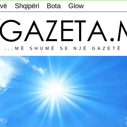
vë
Shqipëri
Bota
Glow
...MË SHUMË SE NJË GAZETË