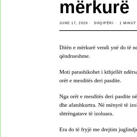
mërkurë
JUNE 17, 2026
SHQIPËRI
1 MINUT
Ditën e mërkurë vendi ynë do të nd
qëndrueshme.
Moti parashikohet i kthjellët ndërs
orët e mesditës deri pasdite.
Nga orët e mesditës deri pasdite në
dhe afatshkurtra. Në mënyrë të izol
shtrëngatave të izoluara.
Era do të fryjë me drejtim juglind