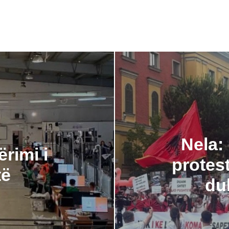
Nela:
rimi i
protest
të
du