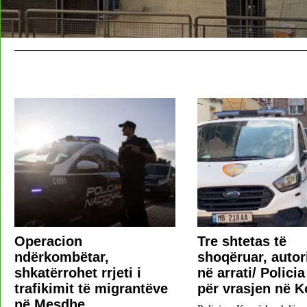
Operacion
Tre shtetas të
ndërkombëtar,
shoqëruar, autor
shkatërrohet rrjeti i
në arrati/ Polici
trafikimit të migrantëve
për vrasjen në K
në Mesdhe