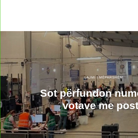
LAJMI I MËPARSHËM
Sot përfundon numë
votave me pos