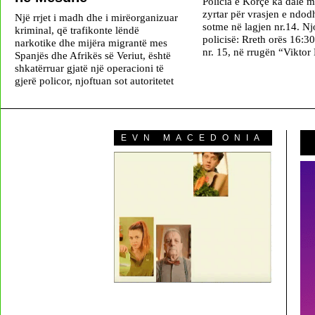
Policia e Korçë ka dalë 
zyrtar për vrasjen e ndod
Një rrjet i madh dhe i mirëorganizuar
sotme në lagjen nr.14. Njo
kriminal, që trafikonte lëndë
policisë: Rreth orës 16:30
narkotike dhe mijëra migrantë mes
nr. 15, në rrugën “Viktor 
Spanjës dhe Afrikës së Veriut, është
shkatërruar gjatë një operacioni të
gjerë policor, njoftuan sot autoritetet
EVN MACEDONIA