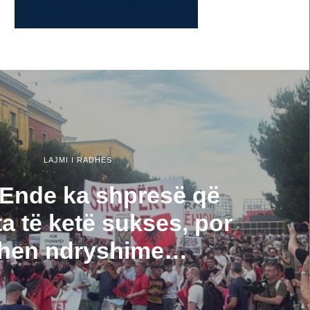
LAJMI I RADHËS
 Ende ka shpresë që
a të ketë sukses, por
hen ndryshime…