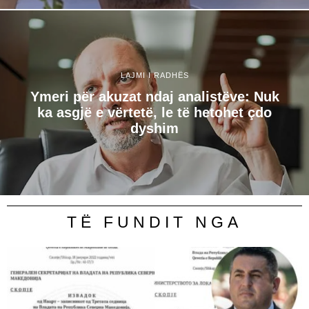
LAJMI I RADHËS
Ymeri për akuzat ndaj analistëve: Nuk
ka asgjë e vërtetë, le të hetohet çdo
dyshim
TË FUNDIT NGA