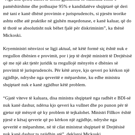
pamëshirshme dhe pothuajse 95% e kandidatëve shqiptarë që deri
më tani e kanë dhënë provimin e jurisprudencës, si pjesën teorike
ashtu edhe atë praktike në gjuhën maqedonase, e kanë kaluar, që do
të thotë se absolutisht nuk bëhet fjalë për diskriminim”, ka thënë
Mickoski.
Kryeministri nënvizoi se ligji aktual, në këtë formë siç është nuk e
rregullon dhënien e provimit, por i jep të drejtë ministrit të Drejtësisë
që me një akt tjetër juridik ta rregullojë mënyrën e dhënies së
provimit të jurisprudencës. Për këtë arsye, kjo qeveri po kërkon një
zgjidhje, ndryshe nga qeveritë e mëparshme, ku edhe ministra
shqiptarë nuk e kanë zgjidhur këtë problem.
“Gjatë viteve të kaluara, disa ministra shqiptarë nga radhët e BDI-së
nuk kanë dashur, ndërsa kjo qeveri ka vullnet dhe po punon për të
gjetur një mënyrë që ky problem të tejkalohet. Ministri Fillkov është
pjesë e kësaj qeverie që po kërkon një zgjidhje, ndryshe nga
qeveritë e mëparshme, në të cilat ministrat shqiptarë të Drejtësisë
nuk kanë dashur ta zgjidhin atë”, deklaroi Mickoski.