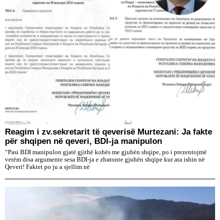
Reagim i zv.sekretarit të qeverisë Murtezani: Ja fakte
për shqipen në qeveri, BDI-ja manipulon
“Pasi BDI manipulon gjatë gjithë kohës me gjuhën shqipe, po i prezentojmë
vetëm disa argumente sesa BDI-ja e zbatonte gjuhën shqipe kur ata ishin në
Qeveri! Faktet po ju a sjellim në