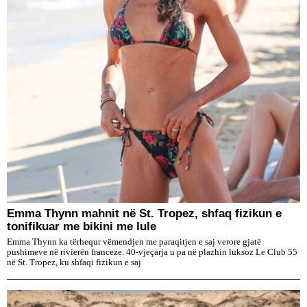
Emma Thynn mahnit në St. Tropez, shfaq fizikun e
tonifikuar me bikini me lule
Emma Thynn ka tërhequr vëmendjen me paraqitjen e saj verore gjatë
pushimeve në rivierën franceze. 40-vjeçarja u pa në plazhin luksoz Le Club 55
në St. Tropez, ku shfaqi fizikun e saj