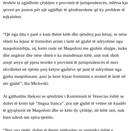
deshën ta zgjidhnin çështjen e provimit të jurisprudencës, ndërsa kjo
qeveri po punon për një zgjidhje të qëndrueshme që ky problem të
tejkalohet.
“Që nga dita e parë e kam thënë këtë dhe qëndroj pas kësaj, se nëse
shteti ka lejuar të formohet arsim i lartë në gjuhë të ndryshme nga
maqedonishtja, siç kemi raste në Maqedoni me gjuhën shqipe, turke
dhe angleze dhe nëse shteti e ka mundësuar këtë, unë nuk shoh
asnjë arsye që pjesa teorike e provimit të jurisprudencës të mos
zhvillohet në njërën prej këtyre gjuhëve që janë të ndryshme nga
gjuha maqedonase, pasi ju keni lejuar formimin e arsimit të lartë në
ato gjuhë”, tha Mickoski.
Ai gjithashtu theksoi se qëndrimi i Komisionit të Venecias është se
duhet të kemi një “lingua franca”, pra një gjuhë të vetme në kuadër
të gjyqësorit në Maqedoni dhe se këto dy çështje, në këtë rast, nuk
bien ndesh me njëra-tjetrën.
“Nga ana tjetër, duhet të themi gjithashtu se statistika është e