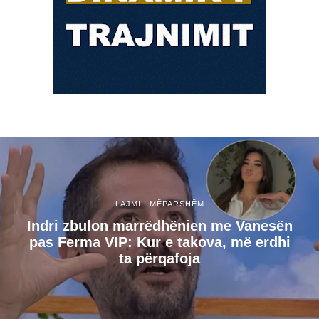
LAJMI I MËPARSHËM
Indri zbulon marrëdhënien me Vanesën
pas Ferma VIP: Kur e takova, më erdhi
ta përqafoja