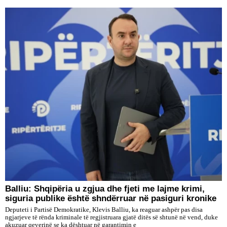
Balliu: Shqipëria u zgjua dhe fjeti me lajme krimi,
siguria publike është shndërruar në pasiguri kronike
Deputeti i Partisë Demokratike, Klevis Balliu, ka reaguar ashpër pas disa
ngjarjeve të rënda kriminale të regjistruara gjatë ditës së shtunë në vend, duke
akuzuar qeverinë se ka dështuar në garantimin e