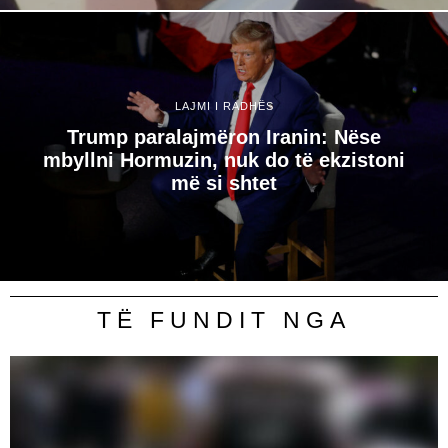
LAJMI I RADHËS
Trump paralajmëron Iranin: Nëse
mbyllni Hormuzin, nuk do të ekzistoni
më si shtet
TË FUNDIT NGA