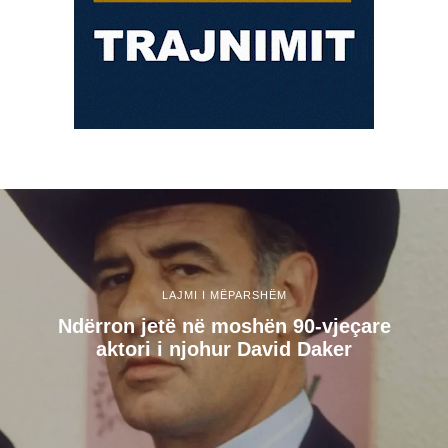
LAJMI I MËPARSHËM
Ndërron jetë në moshën 90-vjeçare
aktori i njohur David Daker