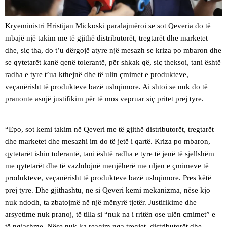
Kryeministri Hristijan Mickoski paralajmëroi se sot Qeveria do të
mbajë një takim me të gjithë distributorët, tregtarët dhe marketet
dhe, siç tha, do t’u dërgojë atyre një mesazh se kriza po mbaron dhe
se qytetarët kanë qenë tolerantë, për shkak që, siç theksoi, tani është
radha e tyre t’ua kthejnë dhe të ulin çmimet e produkteve,
veçanërisht të produkteve bazë ushqimore. Ai shtoi se nuk do të
pranonte asnjë justifikim për të mos vepruar siç pritet prej tyre.
“Epo, sot kemi takim në Qeveri me të gjithë distributorët, tregtarët
dhe marketet dhe mesazhi im do të jetë i qartë. Kriza po mbaron,
qytetarët ishin tolerantë, tani është radha e tyre të jenë të sjellshëm
me qytetarët dhe të vazhdojnë menjëherë me uljen e çmimeve të
produkteve, veçanërisht të produkteve bazë ushqimore. Pres këtë
prej tyre. Dhe gjithashtu, ne si Qeveri kemi mekanizma, nëse kjo
nuk ndodh, ta zbatojmë në një mënyrë tjetër. Justifikime dhe
arsyetime nuk pranoj, të tilla si “nuk na i rritën ose ulën çmimet” e
të ngjashme. Nëse nuk ka reagim nga tregjet, distributorët dhe