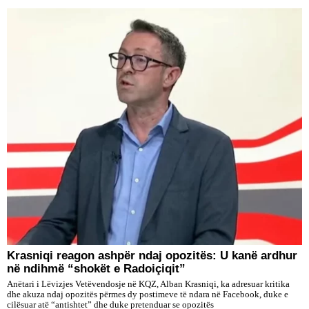
​Krasniqi reagon ashpër ndaj opozitës: U kanë ardhur
në ndihmë “shokët e Radoiçiqit”
Anëtari i Lëvizjes Vetëvendosje në KQZ, Alban Krasniqi, ka adresuar kritika
dhe akuza ndaj opozitës përmes dy postimeve të ndara në Facebook, duke e
cilësuar atë “antishtet” dhe duke pretenduar se opozitës