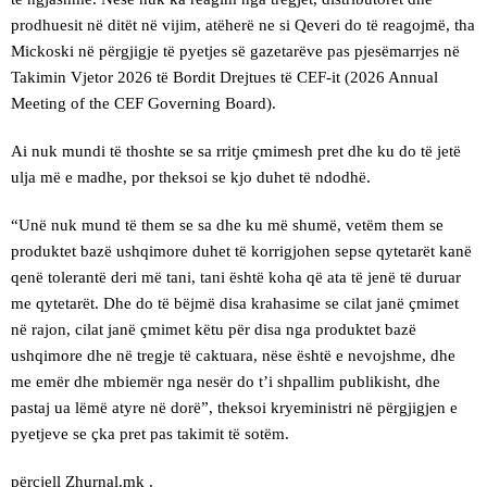
prodhuesit në ditët në vijim, atëherë ne si Qeveri do të reagojmë, tha
Mickoski në përgjigje të pyetjes së gazetarëve pas pjesëmarrjes në
Takimin Vjetor 2026 të Bordit Drejtues të CEF-it (2026 Annual
Meeting of the CEF Governing Board).
Ai nuk mundi të thoshte se sa rritje çmimesh pret dhe ku do të jetë
ulja më e madhe, por theksoi se kjo duhet të ndodhë.
“Unë nuk mund të them se sa dhe ku më shumë, vetëm them se
produktet bazë ushqimore duhet të korrigjohen sepse qytetarët kanë
qenë tolerantë deri më tani, tani është koha që ata të jenë të duruar
me qytetarët. Dhe do të bëjmë disa krahasime se cilat janë çmimet
në rajon, cilat janë çmimet këtu për disa nga produktet bazë
ushqimore dhe në tregje të caktuara, nëse është e nevojshme, dhe
me emër dhe mbiemër nga nesër do t’i shpallim publikisht, dhe
pastaj ua lëmë atyre në dorë”, theksoi kryeministri në përgjigjen e
pyetjeve se çka pret pas takimit të sotëm.
përcjell Zhurnal.mk .