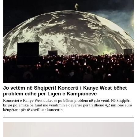
Jo vetëm në Shqipëri! Koncerti i Kanye West bëhet
problem edhe për Ligën e Kampioneve
Koncertet e Kanye West duket se po bëhen problem në çdo vend. Në Shqipëri
krijoi polemika pa fund me vendimin e qeverisë për t’i dhënë 4,2 milionë euro
këngëtarit për të zhvilluar koncertin