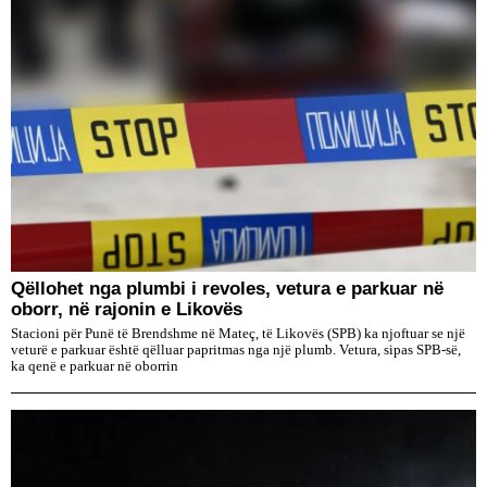
Qëllohet nga plumbi i revoles, vetura e parkuar në
oborr, në rajonin e Likovës
Stacioni për Punë të Brendshme në Mateç, të Likovës (SPB) ka njoftuar se një
veturë e parkuar është qëlluar papritmas nga një plumb. Vetura, sipas SPB-së,
ka qenë e parkuar në oborrin