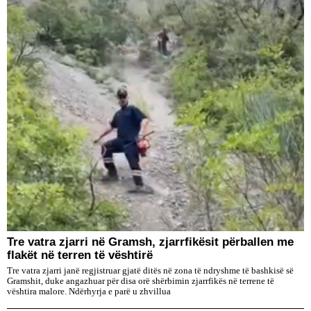
Tre vatra zjarri në Gramsh, zjarrfikësit përballen me
flakët në terren të vështirë
Tre vatra zjarri janë regjistruar gjatë ditës në zona të ndryshme të bashkisë së
Gramshit, duke angazhuar për disa orë shërbimin zjarrfikës në terrene të
vështira malore. Ndërhyrja e parë u zhvillua