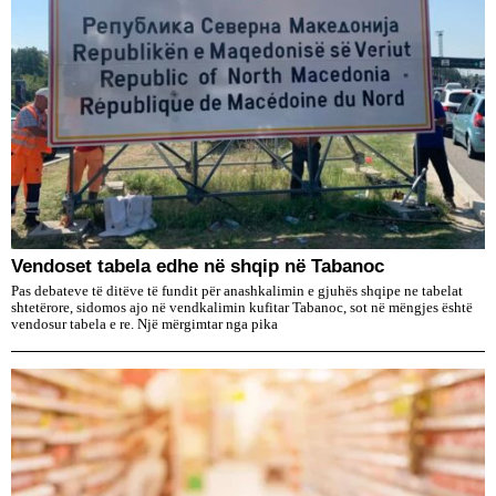
Vendoset tabela edhe në shqip në Tabanoc
Pas debateve të ditëve të fundit për anashkalimin e gjuhës shqipe ne tabelat
shtetërore, sidomos ajo në vendkalimin kufitar Tabanoc, sot në mëngjes është
vendosur tabela e re. Një mërgimtar nga pika