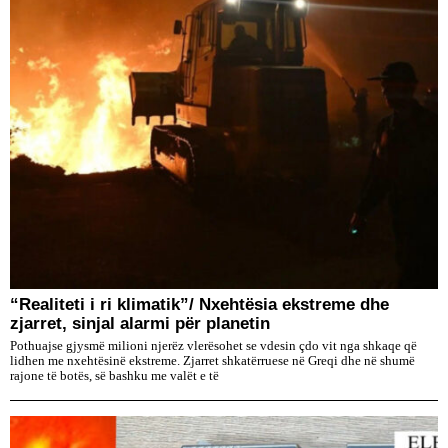
“Realiteti i ri klimatik”/ Nxehtësia ekstreme dhe
zjarret, sinjal alarmi për planetin
Pothuajse gjysmë milioni njerëz vlerësohet se vdesin çdo vit nga shkaqe që
lidhen me nxehtësinë ekstreme. Zjarret shkatërruese në Greqi dhe në shumë
rajone të botës, së bashku me valët e të