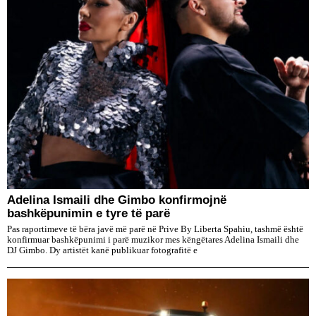
Adelina Ismaili dhe Gimbo konfirmojnë
bashkëpunimin e tyre të parë
Pas raportimeve të bëra javë më parë në Prive By Liberta Spahiu, tashmë është
konfirmuar bashkëpunimi i parë muzikor mes këngëtares Adelina Ismaili dhe
DJ Gimbo. Dy artistët kanë publikuar fotografitë e