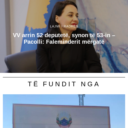
LAJMI I RADHËS
VV arrin 52 deputetë, synon të 53-in –
Pacolli: Faleminderit mërgatë
TË FUNDIT NGA