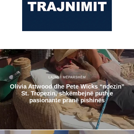
LAJMI I MËPARSHËM
Olivia Attwood dhe Pete Wicks “ndezin”
St. Tropezin, shkëmbejnë puthje
pasionante pranë pishinës