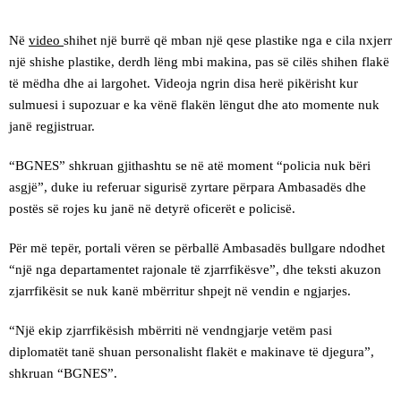
Në
video
shihet një burrë që mban një qese plastike nga e cila nxjerr
një shishe plastike, derdh lëng mbi makina, pas së cilës shihen flakë
të mëdha dhe ai largohet. Videoja ngrin disa herë pikërisht kur
sulmuesi i supozuar e ka vënë flakën lëngut dhe ato momente nuk
janë regjistruar.
“BGNES” shkruan gjithashtu se në atë moment “policia nuk bëri
asgjë”, duke iu referuar sigurisë zyrtare përpara Ambasadës dhe
postës së rojes ku janë në detyrë oficerët e policisë.
Për më tepër, portali vëren se përballë Ambasadës bullgare ndodhet
“një nga departamentet rajonale të zjarrfikësve”, dhe teksti akuzon
zjarrfikësit se nuk kanë mbërritur shpejt në vendin e ngjarjes.
“Një ekip zjarrfikësish mbërriti në vendngjarje vetëm pasi
diplomatët tanë shuan personalisht flakët e makinave të djegura”,
shkruan “BGNES”.