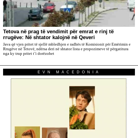
Tetova në prag të vendimit për emrat e rinj të
rrugëve: Në shtator kalojnë në Qeveri
Java që vjen pritet të sjellë mbledhjen e radhës të Komisionit për Emërimin e
Rrugëve në Tetovë, ndërsa deri në shtator lista e propozimeve të përgatitura
nga ky trup pritet t’i dorëzohet
EVN MACEDONIA