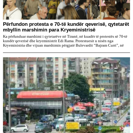
Përfundon protesta e 70-të kundër qeverisë, qytetarët
mbyllin marshimin para Kryeministrisë
Ka përfunduar marshimi i qytetarëve në Tiranë, në kuadër të protestës së 70-të
kundër qeverisë dhe kryeministrit Edi Rama. Protestuesit u nisën nga
Kryeministria dhe vijuan marshimin përgjatë Bulevardit “Bajram Curri”, në