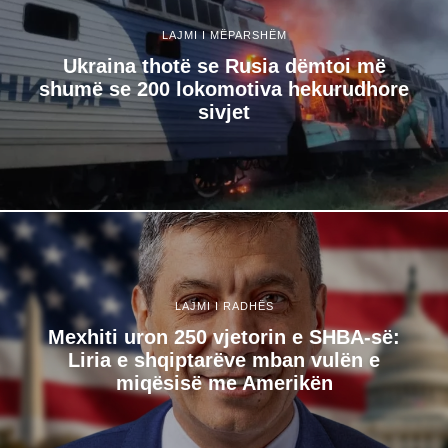
LAJMI I MËPARSHËM
Ukraina thotë se Rusia dëmtoi më
shumë se 200 lokomotiva hekurudhore
sivjet
LAJMI I RADHËS
Mexhiti uron 250 vjetorin e SHBA-së:
Liria e shqiptarëve mban vulën e
miqësisë me Amerikën