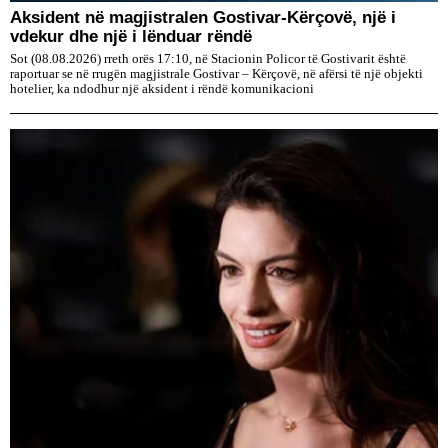
Aksident në magjistralen Gostivar-Kërçovë, një i
vdekur dhe një i lënduar rëndë
Sot (08.08.2026) rreth orës 17:10, në Stacionin Policor të Gostivarit është
raportuar se në rrugën magjistrale Gostivar – Kërçovë, në afërsi të një objekti
hotelier, ka ndodhur një aksident i rëndë komunikacioni