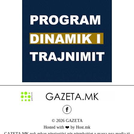
© 2026 GAZETA
Hosted with ❤️ by Host.mk
GAZETA.MK nuk mban përgjegjësi për përmbajtjet e marra nga media të