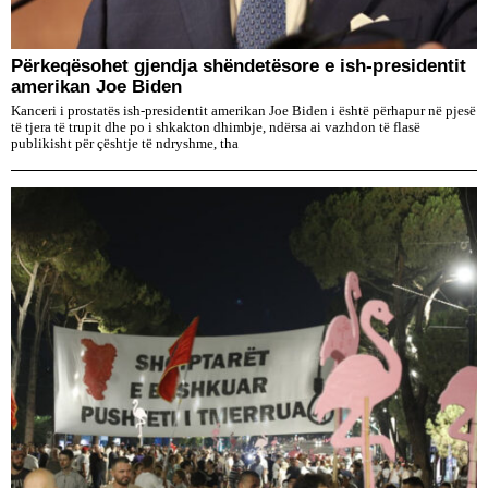
Përkeqësohet gjendja shëndetësore e ish-presidentit
amerikan Joe Biden
Kanceri i prostatës ish-presidentit amerikan Joe Biden i është përhapur në pjesë
të tjera të trupit dhe po i shkakton dhimbje, ndërsa ai vazhdon të flasë
publikisht për çështje të ndryshme, tha