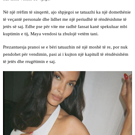
Në një rrëfim të sinqertë, ajo shpjegoi se tatuazhi ka një domethënie
të veçantë personale dhe lidhet me një periudhë të rëndësishme të
jetës së saj. Edhe pse për vite me radhë fansat kanë spekuluar mbi
kuptimin e tij, Maya vendosi ta zbulojë vetëm tani.
Prezantuesja pranoi se e bëri tatuazhin në një moshë të re, por nuk
pendohet për vendimin, pasi ai i kujton një kapitull të rëndësishëm
të jetës dhe rrugëtimin e saj.