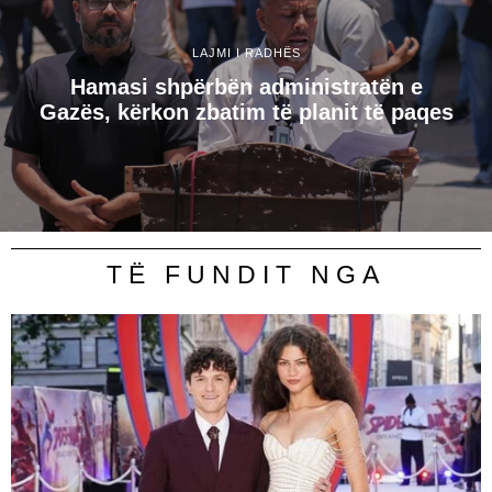
LAJMI I RADHËS
Hamasi shpërbën administratën e
Gazës, kërkon zbatim të planit të paqes
TË FUNDIT NGA