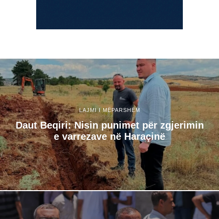
LAJMI I MËPARSHËM
Daut Beqiri: Nisin punimet për zgjerimin
e varrezave në Haraçinë