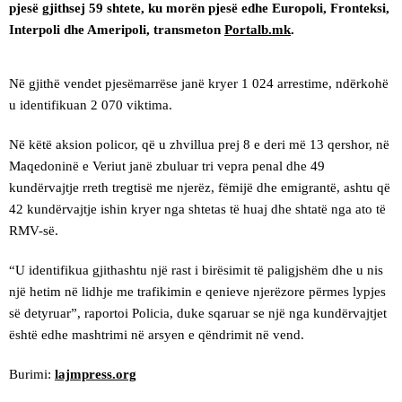
pjesë gjithsej 59 shtete, ku morën pjesë edhe Europoli, Fronteksi,
Interpoli dhe Ameripoli, transmeton
Portalb.mk
.
Në gjithë vendet pjesëmarrëse janë kryer 1 024 arrestime, ndërkohë
u identifikuan 2 070 viktima.
Në këtë aksion policor, që u zhvillua prej 8 e deri më 13 qershor, në
Maqedoninë e Veriut janë zbuluar tri vepra penal dhe 49
kundërvajtje rreth tregtisë me njerëz, fëmijë dhe emigrantë, ashtu që
42 kundërvajtje ishin kryer nga shtetas të huaj dhe shtatë nga ato të
RMV-së.
“U identifikua gjithashtu një rast i birësimit të paligjshëm dhe u nis
një hetim në lidhje me trafikimin e qenieve njerëzore përmes lypjes
së detyruar”, raportoi Policia, duke sqaruar se një nga kundërvajtjet
është edhe mashtrimi në arsyen e qëndrimit në vend.
Burimi:
lajmpress.org