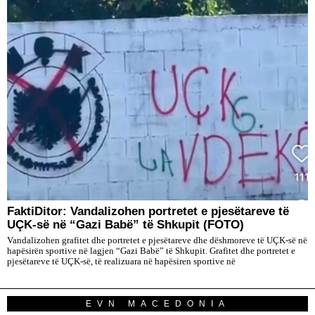
FaktiDitor: Vandalizohen portretet e pjesëtareve të
UÇK-së në “Gazi Babë” të Shkupit (FOTO)
Vandalizohen grafitet dhe portretet e pjesëtareve dhe dëshmoreve të UÇK-së në
hapësirën sportive në lagjen “Gazi Babë” të Shkupit. Grafitet dhe portretet e
pjesëtareve të UÇK-së, të realizuara në hapësiren sportive në
EVN MACEDONIA