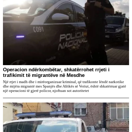
Operacion ndërkombëtar, shkatërrohet rrjeti i
trafikimit të migrantëve në Mesdhe
Një rrjet i madh dhe i mirëorganizuar kriminal, që trafikonte lëndë narkotike
dhe mijëra migrantë mes Spanjës dhe Afrikës së Veriut, është shkatërruar gjatë
një operacioni të gjerë policor, njoftuan sot autoritetet