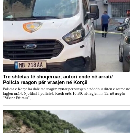
Tre shtetas të shoqëruar, autori ende në arrati/
Policia reagon për vrasjen në Korçë
Policia e Korçë ka dalë me reagim zyrtar për vrasjen e ndodhur ditën e sotme në
lagjen nr.14. Njoftimi i policisë: Rreth orës 16:30, në lagjen nr. 15, në rrugën
“Viktor Eftimiu”,