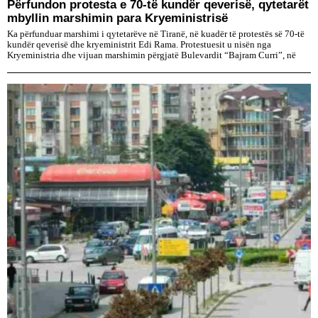
Përfundon protesta e 70-të kundër qeverisë, qytetarët
mbyllin marshimin para Kryeministrisë
Ka përfunduar marshimi i qytetarëve në Tiranë, në kuadër të protestës së 70-të
kundër qeverisë dhe kryeministrit Edi Rama. Protestuesit u nisën nga
Kryeministria dhe vijuan marshimin përgjatë Bulevardit “Bajram Curri”, në