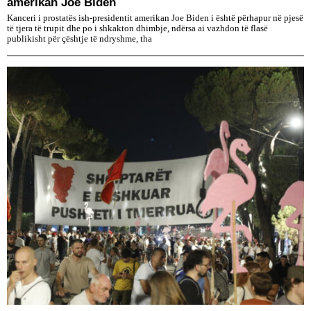
amerikan Joe Biden
Kanceri i prostatës ish-presidentit amerikan Joe Biden i është përhapur në pjesë
të tjera të trupit dhe po i shkakton dhimbje, ndërsa ai vazhdon të flasë
publikisht për çështje të ndryshme, tha