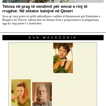
Tetova në prag të vendimit për emrat e rinj të
rrugëve: Në shtator kalojnë në Qeveri
Java që vjen pritet të sjellë mbledhjen e radhës të Komisionit për Emërimin e
Rrugëve në Tetovë, ndërsa deri në shtator lista e propozimeve të përgatitura
nga ky trup pritet t’i dorëzohet
EVN MACEDONIA