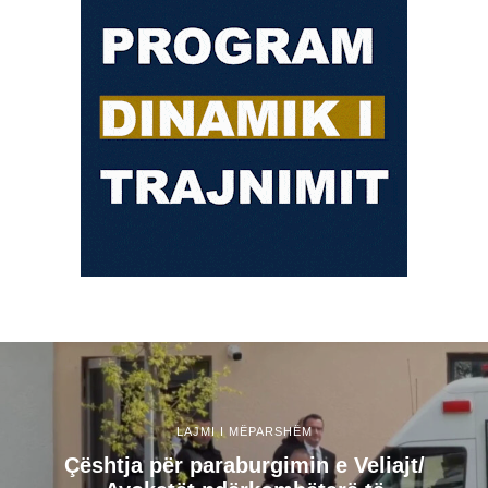
LAJMI I MËPARSHËM
Çështja për paraburgimin e Veliajt/