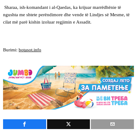
Sharaa, ish-komandant i al-Qaedas, ka krijuar marrëdhënie të
ngushta me shtete perëndimore dhe vende të Lindjes së Mesme, të
cilat më parë kishin izoluar regjimin e Assadit.
Burimi:
botasot.info