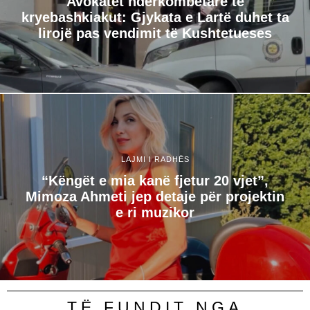
Avokatët ndërkombëtarë të
kryebashkiakut: Gjykata e Lartë duhet ta
lirojë pas vendimit të Kushtetueses
LAJMI I RADHËS
“Këngët e mia kanë fjetur 20 vjet”,
Mimoza Ahmeti jep detaje për projektin
e ri muzikor
TË FUNDIT NGA