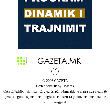
© 2026 GAZETA
Hosted with ❤️ by Host.mk
GAZETA.MK nuk mban përgjegjësi për përmbajtjet e marra nga media të
tjera. Të gjitha lajmet dhe fotografitë e huazuara publikohen me linkun e
burimit origjinal.