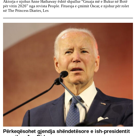
Aktorja e njohur Anne Hathaway është shpallur “Gruaja më e Bukur në Botë
për vitin 2026” nga revista People. Fituesja e çmimit Oscar, e njohur për rolet
në The Princess Diaries, Les
Përkeqësohet gjendja shëndetësore e ish-presidentit