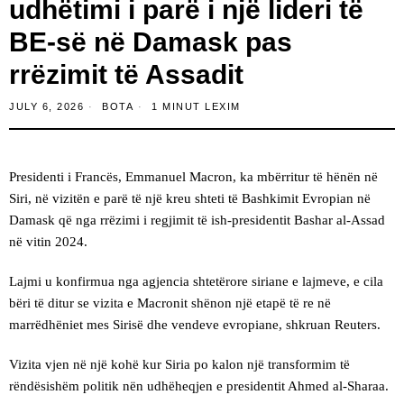
udhëtimi i parë i një lideri të
BE-së në Damask pas
rrëzimit të Assadit
JULY 6, 2026
BOTA
1 MINUT LEXIM
Presidenti i Francës, Emmanuel Macron, ka mbërritur të hënën në
Siri, në vizitën e parë të një kreu shteti të Bashkimit Evropian në
Damask që nga rrëzimi i regjimit të ish-presidentit Bashar al-Assad
në vitin 2024.
Lajmi u konfirmua nga agjencia shtetërore siriane e lajmeve, e cila
bëri të ditur se vizita e Macronit shënon një etapë të re në
marrëdhëniet mes Sirisë dhe vendeve evropiane, shkruan Reuters.
Vizita vjen në një kohë kur Siria po kalon një transformim të
rëndësishëm politik nën udhëheqjen e presidentit Ahmed al-Sharaa.