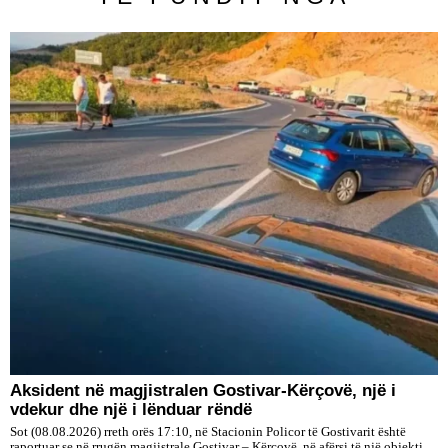
Aksident në magjistralen Gostivar-Kërçovë, një i
vdekur dhe një i lënduar rëndë
Sot (08.08.2026) rreth orës 17:10, në Stacionin Policor të Gostivarit është
raportuar se në rrugën magjistrale Gostivar – Kërçovë, në afërsi të një objekti