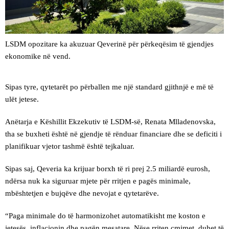
LSDM opozitare ka akuzuar Qeverinë për përkeqësim të gjendjes
ekonomike në vend.
Sipas tyre, qytetarët po përballen me një standard gjithnjë e më të
ulët jetese.
Anëtarja e Këshillit Ekzekutiv të LSDM-së, Renata Mlladenovska,
tha se buxheti është në gjendje të rënduar financiare dhe se deficiti i
planifikuar vjetor tashmë është tejkaluar.
Sipas saj, Qeveria ka krijuar borxh të ri prej 2.5 miliardë eurosh,
ndërsa nuk ka siguruar mjete për rritjen e pagës minimale,
mbështetjen e bujqëve dhe nevojat e qytetarëve.
“Paga minimale do të harmonizohet automatikisht me koston e
jetesës, inflacionin dhe pagën mesatare. Nëse rriten çmimet, duhet të