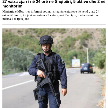
27 vatra zjarri në 24 orë në Shqipëri, 5 aktive dhe 2 në
monitorim
Ministria e Mbrojtjes informoi sot mbi situatën e zjarreve në vend gjatë 24
orëve të fundit, ku janë raportuar 27 vatra zjarri. Prej tyre, 5 mbeten aktive,
ndërsa 2 të tjera janë