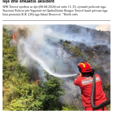
leje dhe shkaktoi aksident
SPB Tetovë njofton se dje (09.08.2026) në orën 11:35, zyrtarët policorë nga
Stacioni Policor për Sigurinë në Qarkullimin Rrugor Tetovë kanë privuar nga
liria personin R.R. (36) nga fshati Bozovcë. “Rreth orës