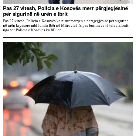
Pas 27 vitesh, Policia e Kosovës merr përgjegjësinë
për sigurinë në urën e Ibrit
Pas 27 vitesh, Policia e Kosovës ka nisur marrjen e përgjegjësisë për sigurinë
në urën kryesore mbi lumin Ibër në Mitrovicë. Sipas burimeve të televizionit,
nga sot Policia e Kosovës ka filluar