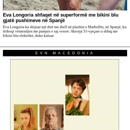
Eva Longoria shfaqet në superformë me bikini blu
gjatë pushimeve në Spanjë
Eva Longoria ka shijuar një ditë me diell në plazhin e Marbellës, në Spanjë, ku
tërhoqi vëmendjen me pamjen e saj verore. Aktorja 51-vjeçare u shfaq me
bikini blu elektrike, duke kaluar
EVN MACEDONIA