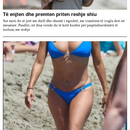
Të enjten dhe premten priten reshje shiu
Sot moti do të jetë me diell dhe shumë i ngrohtë, me vranësira të vogla deri në
mesatare. Pasdite, në disa vende do të ketë kushte për paqëndrueshmëri të
izoluar, me reshje