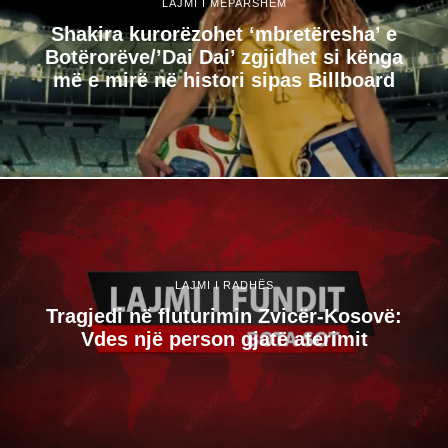
LAJMI I MËPARSHËM
Shakira kurorëzohet ‘mbretëresha’ e
Botërorëve/’Dai Dai’ zgjidhet si kënga
më e mirë në histori sipas Billboard
LAJMI I RADHËS
Tragjedi në fluturimin Zvicër-Kosovë:
Vdes një person gjatë aterimit