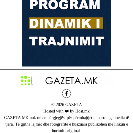
© 2026 GAZETA
Hosted with ❤️ by Host.mk
GAZETA.MK nuk mban përgjegjësi për përmbajtjet e marra nga media të
tjera. Të gjitha lajmet dhe fotografitë e huazuara publikohen me linkun e
burimit origjinal.