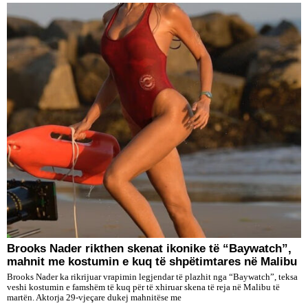
Brooks Nader rikthen skenat ikonike të “Baywatch”,
mahnit me kostumin e kuq të shpëtimtares në Malibu
Brooks Nader ka rikrijuar vrapimin legjendar të plazhit nga “Baywatch”, teksa
veshi kostumin e famshëm të kuq për të xhiruar skena të reja në Malibu të
martën. Aktorja 29-vjeçare dukej mahnitëse me