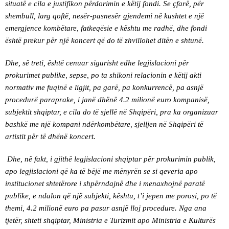
situatë e cila e justifikon përdorimin e këtij fondi. Se çfarë, për
shembull, larg qoftë, nesër-pasnesër gjendemi në kushtet e një
emergjence kombëtare, fatkeqësie e kështu me radhë, dhe fondi
është prekur për një koncert që do të zhvillohet ditën e shtunë.
Dhe, së treti, është cenuar sigurisht edhe legjislacioni për
prokurimet publike, sepse, po ta shikoni relacionin e këtij akti
normativ me fuqinë e ligjit, pa garë, pa konkurrencë, pa asnjë
procedurë paraprake, i janë dhënë 4.2 milionë euro kompanisë,
subjektit shqiptar, e cila do të sjellë në Shqipëri, pra ka organizuar
bashkë me një kompani ndërkombëtare, sjelljen në Shqipëri të
artistit për të dhënë koncert.
Dhe, në fakt, i gjithë legjislacioni shqiptar për prokurimin publik,
apo legjislacioni që ka të bëjë me mënyrën se si qeveria apo
institucionet shtetërore i shpërndajnë dhe i menaxhojnë paratë
publike, e ndalon që një subjekti, kështu, t’i jepen me porosi, po të
themi, 4.2 milionë euro pa pasur asnjë lloj procedure. Nga ana
tjetër, shteti shqiptar, Ministria e Turizmit apo Ministria e Kulturës