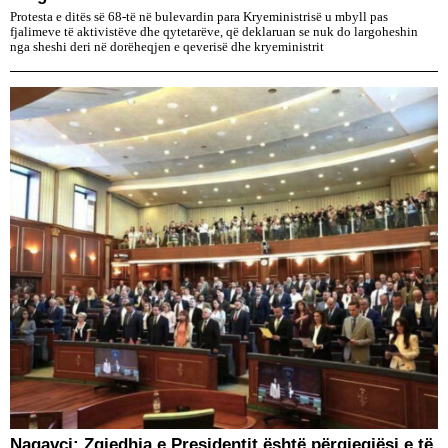
Protesta e ditës së 68-të në bulevardin para Kryeministrisë u mbyll pas
fjalimeve të aktivistëve dhe qytetarëve, që deklaruan se nuk do largoheshin
nga sheshi deri në dorëheqjen e qeverisë dhe kryeministrit
Nagavci: Zgjedhja e Presidentit është përgjegjësi e të