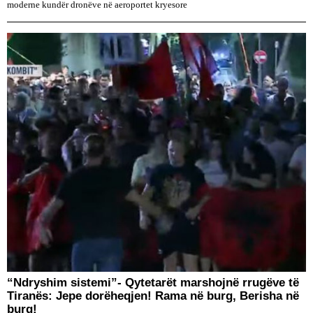
moderne kundër dronëve në aeroportet kryesore
“Ndryshim sistemi”- Qytetarët marshojnë rrugëve të
Tiranës: Jepe dorëheqjen! Rama në burg, Berisha në
burg!