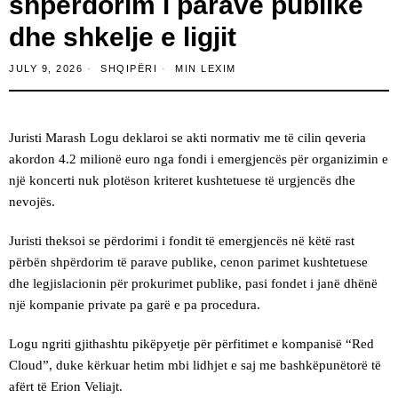
shpërdorim i parave publike
dhe shkelje e ligjit
JULY 9, 2026
SHQIPËRI
MIN LEXIM
Juristi Marash Logu deklaroi se akti normativ me të cilin qeveria
akordon 4.2 milionë euro nga fondi i emergjencës për organizimin e
një koncerti nuk plotëson kriteret kushtetuese të urgjencës dhe
nevojës.
Juristi theksoi se përdorimi i fondit të emergjencës në këtë rast
përbën shpërdorim të parave publike, cenon parimet kushtetuese
dhe legjislacionin për prokurimet publike, pasi fondet i janë dhënë
një kompanie private pa garë e pa procedura.
Logu ngriti gjithashtu pikëpyetje për përfitimet e kompanisë “Red
Cloud”, duke kërkuar hetim mbi lidhjet e saj me bashkëpunëtorë të
afërt të Erion Veliajt.