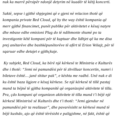
nuk ka marrë përsipër ndonjë detyrim në kuadër të këtij koncerti.
Saktë, sepse i gjithë shpjegimi që e gjeni në relacion thotë që
kompania private Red Cloud, që by the way është kompania që
merr gjithë financimet, punët publike për aktivitetet e kësaj natyre
dhe mbase edhe emisioni Plug do të ndihmonte shumë po ta
investigonte këtë kompani për të kuptuar dhe lidhjet që ka me disa
prej anëtarëve dhe bashkëpunëtorëve të afërt të Erion Veliajt, për të
sqaruar edhe detajet e gjithçkaje.
Ky subjekt, Red Cloud, ka bërë një kërkesë te Ministria e Kulturës
dhe i thotë: “Jemi në pamundësi për të zhvilluar koncertin, numri i
biletave është… janë shitur pak”, e kështu me radhë. Unë nuk e di
ku është baza ligjore e kësaj kërkese. Se një kërkesë të tillë pastaj
mund ta bëjnë të gjitha kompanitë që organizojnë aktivitete të tilla.
Pra, çdo kompani që organizon aktivitete të tilla mund t’i bëjë një
kërkesë Ministrisë së Kulturës dhe t’i thotë: “Jemi gjendur në
pamundësi për ta realizuar”, dhe pavarësisht se kërkesë mund të
bëjë kushdo, ajo që është tërësisht e paligjshme, në fakt, është që