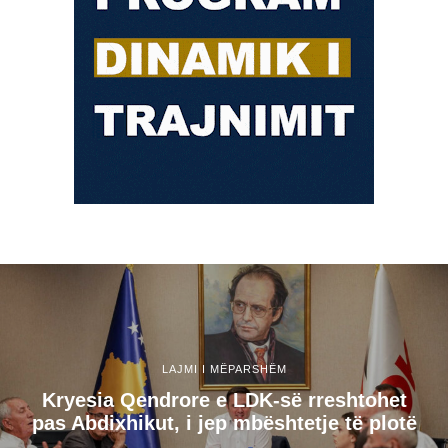
LAJMI I MËPARSHËM
Kryesia Qendrore e LDK-së rreshtohet
pas Abdixhikut, i jep mbështetje të plotë