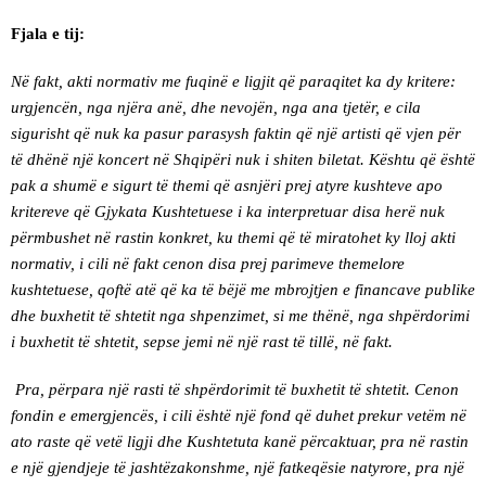
Fjala e tij:
Në fakt, akti normativ me fuqinë e ligjit që paraqitet ka dy kritere:
urgjencën, nga njëra anë, dhe nevojën, nga ana tjetër, e cila
sigurisht që nuk ka pasur parasysh faktin që një artisti që vjen për
të dhënë një koncert në Shqipëri nuk i shiten biletat. Kështu që është
pak a shumë e sigurt të themi që asnjëri prej atyre kushteve apo
kritereve që Gjykata Kushtetuese i ka interpretuar disa herë nuk
përmbushet në rastin konkret, ku themi që të miratohet ky lloj akti
normativ, i cili në fakt cenon disa prej parimeve themelore
kushtetuese, qoftë atë që ka të bëjë me mbrojtjen e financave publike
dhe buxhetit të shtetit nga shpenzimet, si me thënë, nga shpërdorimi
i buxhetit të shtetit, sepse jemi në një rast të tillë, në fakt.
Pra, përpara një rasti të shpërdorimit të buxhetit të shtetit. Cenon
fondin e emergjencës, i cili është një fond që duhet prekur vetëm në
ato raste që vetë ligji dhe Kushtetuta kanë përcaktuar, pra në rastin
e një gjendjeje të jashtëzakonshme, një fatkeqësie natyrore, pra një