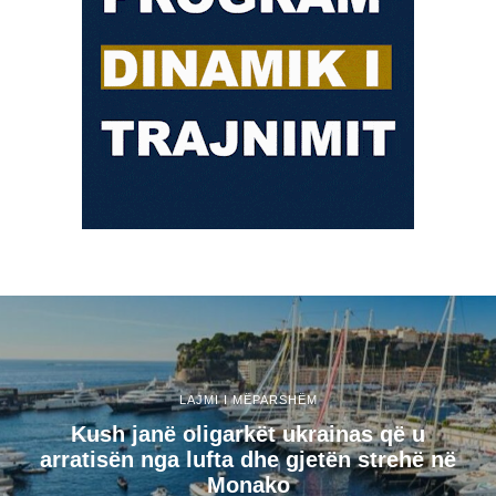
LAJMI I MËPARSHËM
Kush janë oligarkët ukrainas që u
arratisën nga lufta dhe gjetën strehë në
Monako