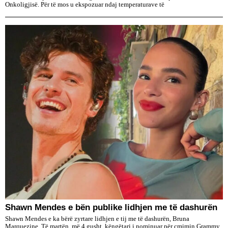
Onkoligjisë. Për të mos u ekspozuar ndaj temperaturave të
​Shawn Mendes e bën publike lidhjen me të dashurën
Shawn Mendes e ka bërë zyrtare lidhjen e tij me të dashurën, Bruna
Marquezine. Të martën, më 4 gusht, këngëtari i nominuar për çmimin Grammy