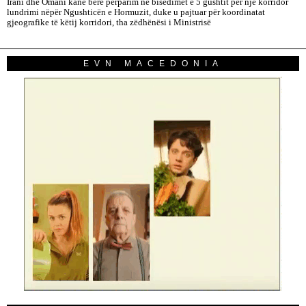
Irani dhe Omani kanë bërë përparim në bisedimet e 5 gushtit për një korridor
lundrimi nëpër Ngushticën e Hormuzit, duke u pajtuar për koordinatat
gjeografike të këtij korridori, tha zëdhënësi i Ministrisë
EVN MACEDONIA