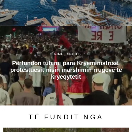
LAJMI I RADHËS
Përfundon tubimi para Kryeministrisë,
protestuesit nisin marshimin rrugëve të
kryeqytetit
TË FUNDIT NGA