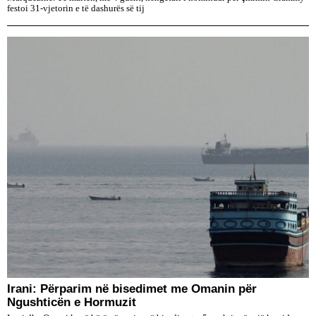
festoi 31-vjetorin e të dashurës së tij
Irani: Përparim në bisedimet me Omanin për
Ngushticën e Hormuzit