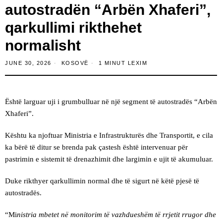
autostradën “Arbën Xhaferi”,
qarkullimi rikthehet
normalisht
JUNE 30, 2026
KOSOVË
1 MINUT LEXIM
Është larguar uji i grumbulluar në një segment të autostradës “Arbën
Xhaferi”.
Kështu ka njoftuar Ministria e Infrastrukturës dhe Transportit, e cila
ka bërë të ditur se brenda pak çastesh është intervenuar për
pastrimin e sistemit të drenazhimit dhe largimin e ujit të akumuluar.
Duke rikthyer qarkullimin normal dhe të sigurt në këtë pjesë të
autostradës.
“Mi
nistria mbetet në monitorim të vazhdueshëm të rrjetit rrugor dhe