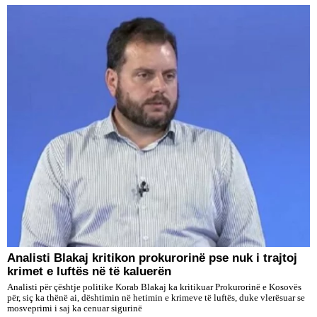
​Analisti Blakaj kritikon prokurorinë pse nuk i trajtoj
krimet e luftës në të kaluerën
Analisti për çështje politike Korab Blakaj ka kritikuar Prokurorinë e Kosovës
për, siç ka thënë ai, dështimin në hetimin e krimeve të luftës, duke vlerësuar se
mosveprimi i saj ka cenuar sigurinë