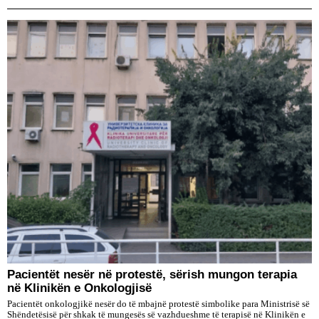
Pacientët nesër në protestë, sërish mungon terapia
në Klinikën e Onkologjisë
Pacientët onkologjikë nesër do të mbajnë protestë simbolike para Ministrisë së
Shëndetësisë për shkak të mungesës së vazhdueshme të terapisë në Klinikën e