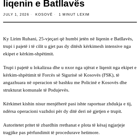
liqenin e Batllavës
JULY 1, 2026
KOSOVË
1 MINUT LEXIM
Ky Lirim Ruhani, 25-vjeçari që humbi jetën në liqenin e Batllavës,
trupi i pajetë i të cilit u gjet pas dy ditësh kërkimesh intensive nga
ekipet e kërkim-shpëtimit.
Trupi i pajetë u lokalizua dhe u nxor nga ujërat e liqenit nga ekipet e
kërkim-shpëtimit të Forcës së Sigurisë së Kosovës (FSK), të
angazhuara në operacion së bashku me Policinë e Kosovës dhe
strukturat komunale të Podujevës.
Kërkimet kishin nisur menjëherë pasi ishte raportuar zhdukja e tij,
ndërsa operacioni vazhdoi për dy ditë deri në gjetjen e trupit.
Autoritetet pritet të zbardhin rrethanat e plota të kësaj ngjarjeje
tragjike pas përfundimit të procedurave hetimore.