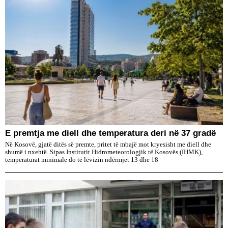
E premtja me diell dhe temperatura deri në 37 gradë
Në Kosovë, gjatë ditës së premte, pritet të mbajë mot kryesisht me diell dhe
shumë i nxehtë. Sipas Institutit Hidrometeorologjik të Kosovës (IHMK),
temperaturat minimale do të lëvizin ndërmjet 13 dhe 18