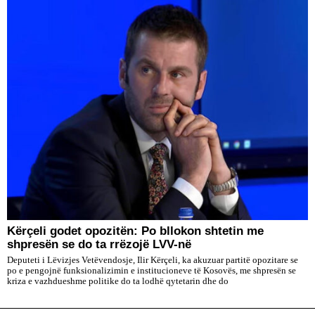
Kërçeli godet opozitën: Po bllokon shtetin me
shpresën se do ta rrëzojë LVV-në
Deputeti i Lëvizjes Vetëvendosje, Ilir Kërçeli, ka akuzuar partitë opozitare se
po e pengojnë funksionalizimin e institucioneve të Kosovës, me shpresën se
kriza e vazhdueshme politike do ta lodhë qytetarin dhe do