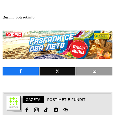
Burimi:
botasot.info
GAZETA
POSTIMET E FUNDIT