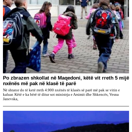
Po zbrazen shkollat në Maqedoni, këtë vit rreth 5 mijë
nxënës më pak në klasë të parë
Në shtator do të ketë rreth 4.900 nxënës të klasës së parë më pak se vitin e
kaluar. Këtë e ka bërë të ditur sot ministrja e Arsimit dhe Shkencës, Vesna
Janevska,