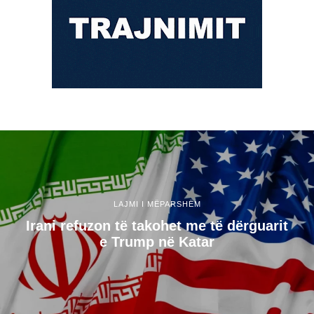
LAJMI I MËPARSHËM
Irani refuzon të takohet me të dërguarit
e Trump në Katar