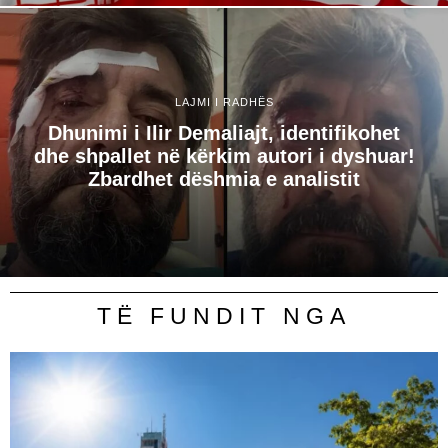
LAJMI I RADHËS
Dhunimi i Ilir Demaliajt, identifikohet
dhe shpallet në kërkim autori i dyshuar!
Zbardhet dëshmia e analistit
TË FUNDIT NGA