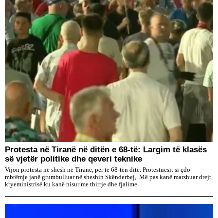
Protesta në Tiranë në ditën e 68-të: Largim të klasës
së vjetër politike dhe qeveri teknike
Vijon protesta në shesh në Tiranë, për të 68-tën ditë. Protestuesit si çdo
mbrëmje janë grumbulluar në sheshin Skënderbej,. Më pas kanë marshuar drejt
kryeministrisë ku kanë nisur me thirrje dhe fjalime