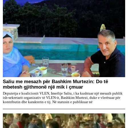
Saliu me mesazh për Bashkim Murtezin: Do të
mbetesh gjithmonë një mik i çmuar
Deputetja e koalicionit VLEN, Imerlije Saliu, i ka kushtuar një mesazh publik
ish-sekretarit organizativ të VLEN-it, Bashkim Murtezi, duke e vlerësuar për
kontributin dhe karakterin e tij. Në statusin e publikuar në