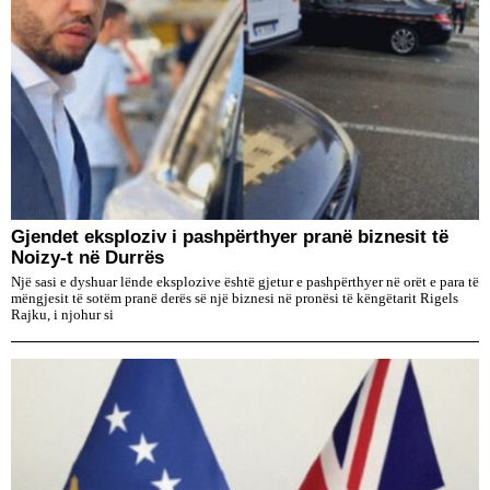
Gjendet eksploziv i pashpërthyer pranë biznesit të
Noizy-t në Durrës
Një sasi e dyshuar lënde eksplozive është gjetur e pashpërthyer në orët e para të
mëngjesit të sotëm pranë derës së një biznesi në pronësi të këngëtarit Rigels
Rajku, i njohur si