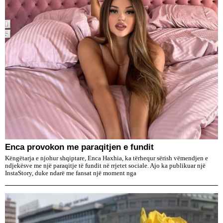
Enca provokon me paraqitjen e fundit
Këngëtarja e njohur shqiptare, Enca Haxhia, ka tërhequr sërish vëmendjen e
ndjekësve me një paraqitje të fundit në rrjetet sociale. Ajo ka publikuar një
InstaStory, duke ndarë me fansat një moment nga