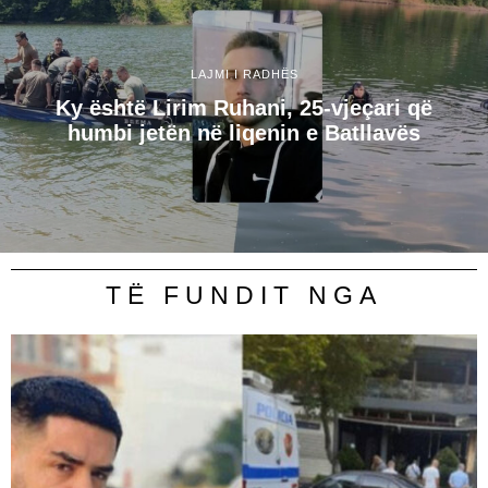
LAJMI I RADHËS
Ky është Lirim Ruhani, 25-vjeçari që
humbi jetën në liqenin e Batllavës
TË FUNDIT NGA