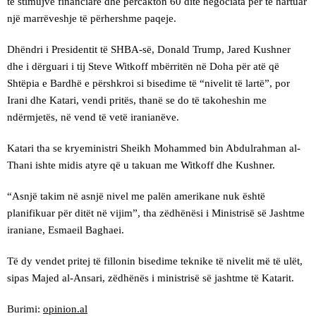
të stimujve financiarë dhe përcakton 60 ditë negociata për të hartuar
një marrëveshje të përhershme paqeje.
Dhëndri i Presidentit të SHBA-së, Donald Trump, Jared Kushner
dhe i dërguari i tij Steve Witkoff mbërritën në Doha për atë që
Shtëpia e Bardhë e përshkroi si bisedime të “nivelit të lartë”, por
Irani dhe Katari, vendi pritës, thanë se do të takoheshin me
ndërmjetës, në vend të vetë iranianëve.
Katari tha se kryeministri Sheikh Mohammed bin Abdulrahman al-
Thani ishte midis atyre që u takuan me Witkoff dhe Kushner.
“Asnjë takim në asnjë nivel me palën amerikane nuk është
planifikuar për ditët në vijim”, tha zëdhënësi i Ministrisë së Jashtme
iraniane, Esmaeil Baghaei.
Të dy vendet pritej të fillonin bisedime teknike të nivelit më të ulët,
sipas Majed al-Ansari, zëdhënës i ministrisë së jashtme të Katarit.
Burimi:
opinion.al