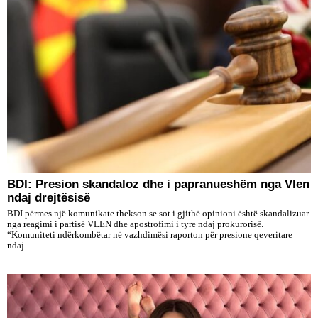
BDI: Presion skandaloz dhe i papranueshëm nga Vlen
ndaj drejtësisë
BDI përmes një komunikate thekson se sot i gjithë opinioni është skandalizuar
nga reagimi i partisë VLEN dhe apostrofimi i tyre ndaj prokurorisë.
“Komuniteti ndërkombëtar në vazhdimësi raporton për presione qeveritare
ndaj