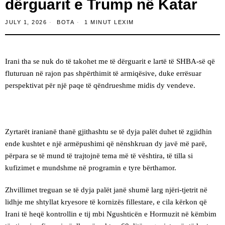
dërguarit e Trump në Katar
JULY 1, 2026
BOTA
1 MINUT LEXIM
Irani tha se nuk do të takohet me të dërguarit e lartë të SHBA-së që
fluturuan në rajon pas shpërthimit të armiqësive, duke errësuar
perspektivat për një paqe të qëndrueshme midis dy vendeve.
Zyrtarët iranianë thanë gjithashtu se të dyja palët duhet të zgjidhin
ende kushtet e një armëpushimi që nënshkruan dy javë më parë,
përpara se të mund të trajtojnë tema më të vështira, të tilla si
kufizimet e mundshme në programin e tyre bërthamor.
Zhvillimet treguan se të dyja palët janë shumë larg njëri-tjetrit në
lidhje me shtyllat kryesore të kornizës fillestare, e cila kërkon që
Irani të heqë kontrollin e tij mbi Ngushticën e Hormuzit në këmbim