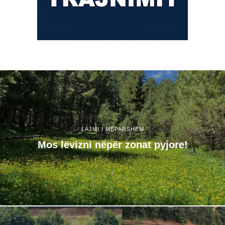
LAJMI I MËPARSHËM
Mos lëvizni nëpër zonat pyjore!