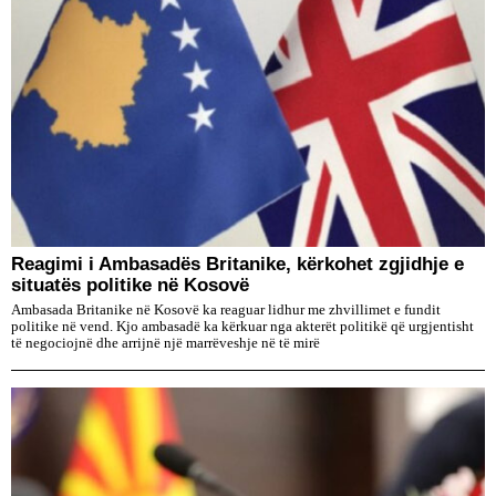
​Reagimi i Ambasadës Britanike, kërkohet zgjidhje e
situatës politike në Kosovë
Ambasada Britanike në Kosovë ka reaguar lidhur me zhvillimet e fundit
politike në vend. Kjo ambasadë ka kërkuar nga akterët politikë që urgjentisht
të negociojnë dhe arrijnë një marrëveshje në të mirë