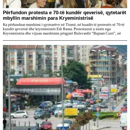
Përfundon protesta e 70-të kundër qeverisë, qytetarët
mbyllin marshimin para Kryeministrisë
Ka përfunduar marshimi i qytetarëve në Tiranë, në kuadër të protestës së 70-të
kundër qeverisë dhe kryeministrit Edi Rama. Protestuesit u nisën nga
Kryeministria dhe vijuan marshimin përgjatë Bulevardit “Bajram Curri”, në