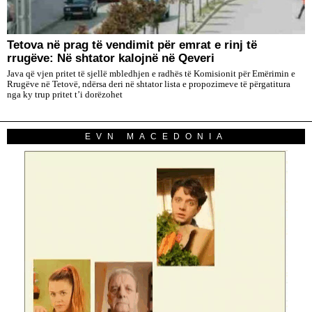
Tetova në prag të vendimit për emrat e rinj të
rrugëve: Në shtator kalojnë në Qeveri
Java që vjen pritet të sjellë mbledhjen e radhës të Komisionit për Emërimin e
Rrugëve në Tetovë, ndërsa deri në shtator lista e propozimeve të përgatitura
nga ky trup pritet t’i dorëzohet
EVN MACEDONIA