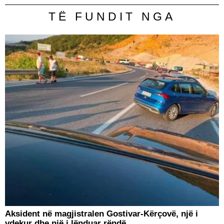
TË FUNDIT NGA
Aksident në magjistralen Gostivar-Kërçovë, një i
vdekur dhe një i lënduar rëndë