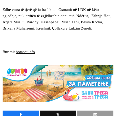
Edhe emra të tjerë që iu bashkuan Osmanit në LDK në këto
zgjedhje, nuk arritën të zgjidheshin deputetë. Ndër ta, Fahrije Hoti,
Arjeta Musliu, Bardhyl Hasanpapaj, Visar Xani, Besim Kodra,
Brikena Muharremi, Kreshnik Çollaku e Lulzim Zeneli.
Burimi:
botasot.info