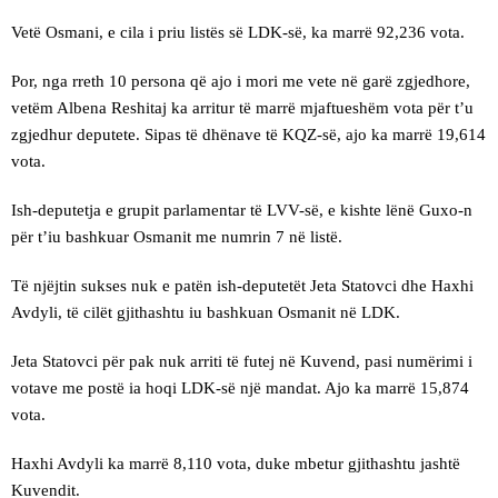
Vetë Osmani, e cila i priu listës së LDK-së, ka marrë 92,236 vota.
Por, nga rreth 10 persona që ajo i mori me vete në garë zgjedhore,
vetëm Albena Reshitaj ka arritur të marrë mjaftueshëm vota për t’u
zgjedhur deputete. Sipas të dhënave të KQZ-së, ajo ka marrë 19,614
vota.
Ish-deputetja e grupit parlamentar të LVV-së, e kishte lënë Guxo-n
për t’iu bashkuar Osmanit me numrin 7 në listë.
Të njëjtin sukses nuk e patën ish-deputetët Jeta Statovci dhe Haxhi
Avdyli, të cilët gjithashtu iu bashkuan Osmanit në LDK.
Jeta Statovci për pak nuk arriti të futej në Kuvend, pasi numërimi i
votave me postë ia hoqi LDK-së një mandat. Ajo ka marrë 15,874
vota.
Haxhi Avdyli ka marrë 8,110 vota, duke mbetur gjithashtu jashtë
Kuvendit.