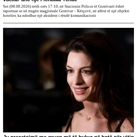
Sot (08.08.2026) rreth orës 17:10, në Stacionin Policor të Gostivarit është
raportuar se në rrugën magjistrale Gostivar – Kërçovë, në afërsi të një objekti
hotelier, ka ndodhur një aksident i rëndë komunikacioni
Ju prezatojmë me gruan më të bukur në botë për vitin