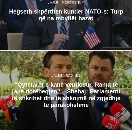
LAJMI I MËPARSHËM
Hegseth shpërthen kundër NATO-s: Turp
që na mbyllët bazat
LAJMI I RADHËS
“Qytetarët e kanë vendosur, Rama të
japë dorëheqjen” – Shehaj: Parlamenti
të shkrihet dhe të shkojmë në zgjedhje
të parakohshme