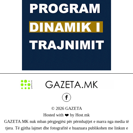
© 2026 GAZETA
Hosted with ❤️ by Host.mk
GAZETA.MK nuk mban përgjegjësi për përmbajtjet e marra nga media të
tjera. Të gjitha lajmet dhe fotografitë e huazuara publikohen me linkun e