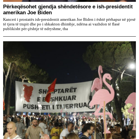
Përkeqësohet gjendja shëndetësore e ish-presidentit
amerikan Joe Biden
Kanceri i prostatës ish-presidentit amerikan Joe Biden i është përhapur në pjesë
të tjera të trupit dhe po i shkakton dhimbje, ndërsa ai vazhdon të flasë
publikisht për çështje të ndryshme, tha