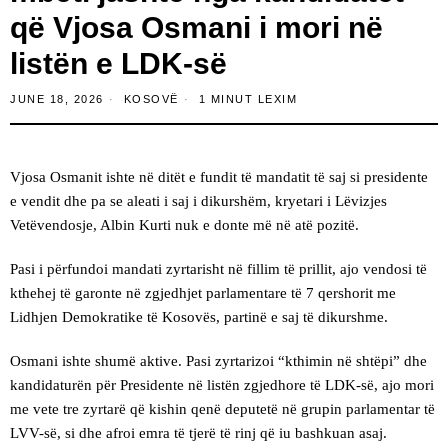
që Vjosa Osmani i mori në
listën e LDK-së
JUNE 18, 2026
KOSOVË
1 MINUT LEXIM
Vjosa Osmanit ishte në ditët e fundit të mandatit të saj si presidente
e vendit dhe pa se aleati i saj i dikurshëm, kryetari i Lëvizjes
Vetëvendosje, Albin Kurti nuk e donte më në atë pozitë.
Pasi i përfundoi mandati zyrtarisht në fillim të prillit, ajo vendosi të
kthehej të garonte në zgjedhjet parlamentare të 7 qershorit me
Lidhjen Demokratike të Kosovës, partinë e saj të dikurshme.
Osmani ishte shumë aktive. Pasi zyrtarizoi “kthimin në shtëpi” dhe
kandidaturën për Presidente në listën zgjedhore të LDK-së, ajo mori
me vete tre zyrtarë që kishin qenë deputetë në grupin parlamentar të
LVV-së, si dhe afroi emra të tjerë të rinj që iu bashkuan asaj.