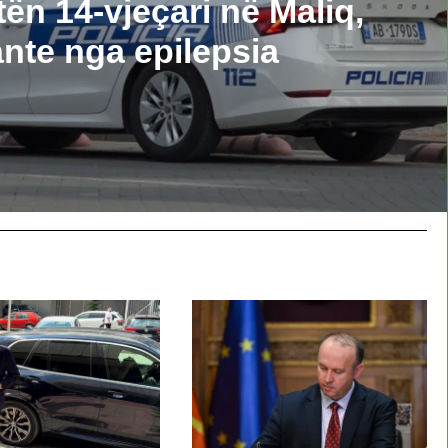
ën 14-vjeçari në Maliq,
nte nga epilepsia