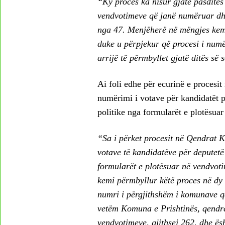
“Ky proces ka nisur gjatë pasdites 
vendvotimeve që janë numëruar dhe
nga 47. Menjëherë në mëngjes kemi 
duke u përpjekur që procesi i numër
arrijë të përmbyllet gjatë ditës së
Ai foli edhe për ecurinë e proces
numërimi i votave për kandidatët pë
politike nga formularët e plotësua
“Sa i përket procesit në Qendrat 
votave të kandidatëve për deputetë s
formularët e plotësuar në vendvoti
kemi përmbyllur këtë proces në dy 
numri i përgjithshëm i komunave që
vetëm Komuna e Prishtinës, qend
vendvotimeve, gjithsej 262, dhe ës