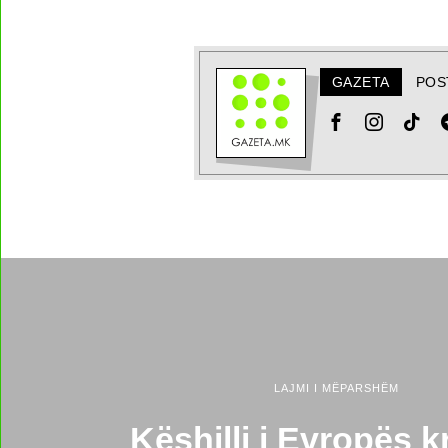
GAZETA
POS
LAJMI I MËPARSHËM
Këshilli i Evropës k