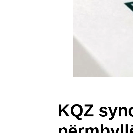
KQZ syno
përmbyll