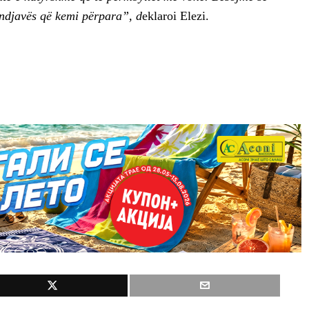
undjavës që kemi përpara”, d
eklaroi Elezi.