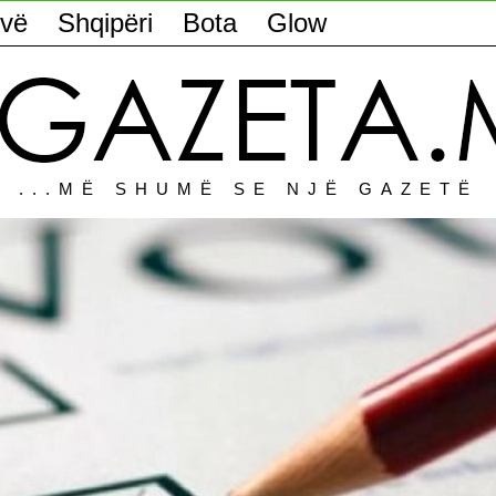
vë
Shqipëri
Bota
Glow
...MË SHUMË SE NJË GAZETË