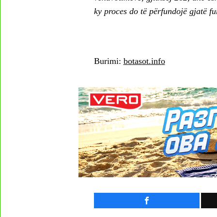
ky proces do të përfundojë gjatë f
Burimi:
botasot.info