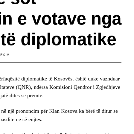
n e votave nga
të diplomatike
LEXIM
ërfaqësitë diplomatike të Kosovës, është duke vazhduar
tateve (QNR), ndërsa Komisioni Qendror i Zgjedhjeve
jatë ditës së premte.
 në një prononcim për Klan Kosova ka bërë të ditur se
asditen e së enjtes.