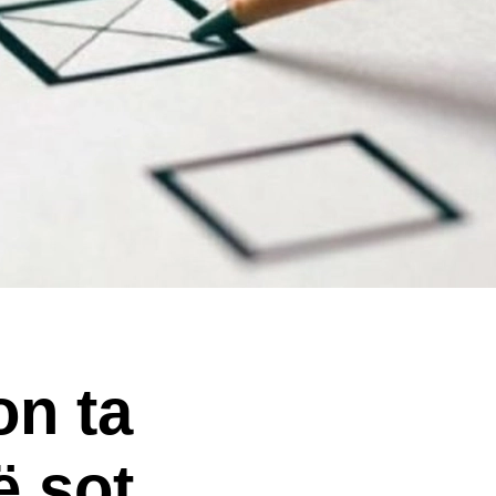
n ta
ë sot