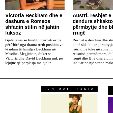
Victoria Beckham dhe e
Austri, reshjet e
dashura e Romeos
dendura shkakto
shfaqin stilin në jahtin
përmbytje dhe b
luksoz
rrugë
Gjatë javës së fundit, interneti është
Reshjet e dendura dhe stu
përfshirë nga drama rreth pushimeve
kanë shkaktuar përmbytj
të ndara të familjes Beckham në
rrëshqitje toke në zonat m
Mesdhe. Megjithatë, duket se
Austrisë perëndimore, du
Victoria dhe David Beckham nuk po
rrugë dhe lënë disa alpini
lejojnë që përplasja me djalin
izoluar në një strehë malo
EVN MACEDONIA