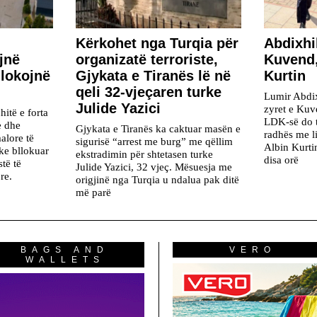
Kërkohet nga Turqia për
Abdixhi
jnë
organizatë terroriste,
Kuvend,
llokojnë
Gjykata e Tiranës lë në
Kurtin
qeli 32-vjeçaren turke
Lumir Abdix
Julide Yazici
zyret e Kuv
hitë e forta
LDK-së do t
e dhe
Gjykata e Tiranës ka caktuar masën e
radhës me l
alore të
sigurisë “arrest me burg” me qëllim
Albin Kurti
ke bllokuar
ekstradimin për shtetasen turke
disa orë
stë të
Julide Yazici, 32 vjeç. Mësuesja me
re.
origjinë nga Turqia u ndalua pak ditë
më parë
BAGS AND
VERO
WALLETS