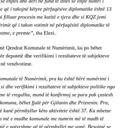
së enjtes dhe deri në fund të ditës së enjte numri i
 që i takojnë këtyre përfaqësive diplomatike është 13
filluar procesin me kutitë e tjera dhe si KQZ jemi
imit që i takon votimit në përfaqësitë diplomatike të
 sotme, e premte”,
tha Elezi.
it në Qendrat Komunale të Numërimit, ku po bëhet
r deputetë dhe verifikimi i rezultateve të subjekteve
r në vendvotime.
Komunale të Numërimit, pra ku është bërë numërimi i
i dhe verifikimi i rezultateve të subjekteve politike nga
me të rregullta, mund të konfirmoj se para pak çastesh
komuna, bëhet fjalë për Gjilanin dhe Prizrenin. Pra,
 kanë përmbyllur këto aktivitete është 37. Ka mbetur
ra më e madhe komunale me numrin më të madh të
htë e natyrshme që të përmbyllet me vonë. Besojmë se