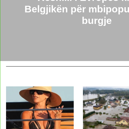
Belgjikën për mbipopu
burgje