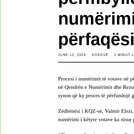
numërimi
përfaqësi
JUNE 12, 2026
KOSOVË
1 MINUT 
Procesi i numërimit të votave në p
në Qendrën e Numërimit dhe Rezul
synon që ky proces të përfundojë g
Zëdhënësi i KQZ-së, Valmir Elezi,
numërimi i këtyre votave ka nisur p