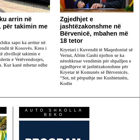
ku arrin në
Zgjedhjet e
 për takimin me
jashtëzakonshme në
Bërvenicë, mbahen më
18 tetor
hiku sapo ka arritur në
endit të Kosovës. Kreu i
Kryetari i Kuvendit të Maqedonisë së
ë zhvillojë takimin e
Veriut, Afrim Gashi njofton se ka
iderin e Vetëvendosjes,
nënshkruar vendimin për shpalljen e
n. Kur kanë mbetur edhe
zgjedhjeve të jashtëzakonshme për
Kryetar të Komunës së Bërvenicës.
“Sot, në përputhje me Kushtetutën,
Kodin
AUTO SHKOLLA
BEKO