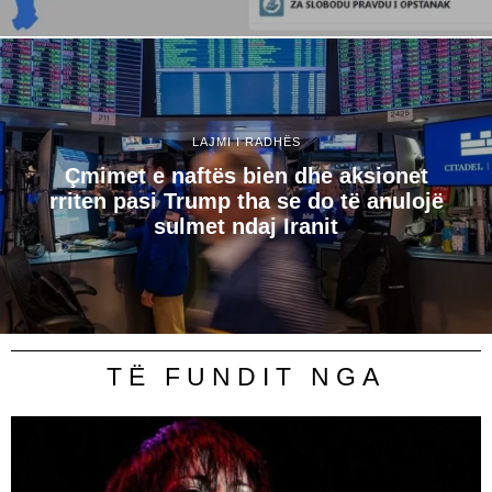
LAJMI I RADHËS
Çmimet e naftës bien dhe aksionet
rriten pasi Trump tha se do të anulojë
sulmet ndaj Iranit
TË FUNDIT NGA