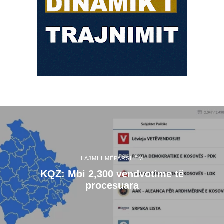
LAJMI I MËPARSHËM
KQZ: Mbi 2,300 vendvotime të
procesuara