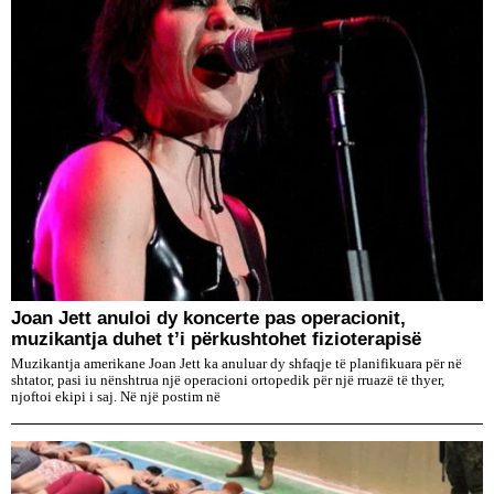
Joan Jett anuloi dy koncerte pas operacionit,
muzikantja duhet t’i përkushtohet fizioterapisë
Muzikantja amerikane Joan Jett ka anuluar dy shfaqje të planifikuara për në
shtator, pasi iu nënshtrua një operacioni ortopedik për një rruazë të thyer,
njoftoi ekipi i saj. Në një postim në