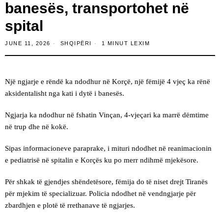
banesës, transportohet në
spital
JUNE 11, 2026
SHQIPËRI
1 MINUT LEXIM
Një ngjarje e rëndë ka ndodhur në Korçë, një fëmijë 4 vjeç ka rënë
aksidentalisht nga kati i dytë i banesës.
Ngjarja ka ndodhur në fshatin Vinçan, 4-vjeçari ka marrë dëmtime
në trup dhe në kokë.
Sipas informacioneve paraprake, i mituri ndodhet në reanimacionin
e pediatrisë në spitalin e Korçës ku po merr ndihmë mjekësore.
Për shkak të gjendjes shëndetësore, fëmija do të niset drejt Tiranës
për mjekim të specializuar. Policia ndodhet në vendngjarje për
zbardhjen e plotë të rrethanave të ngjarjes.