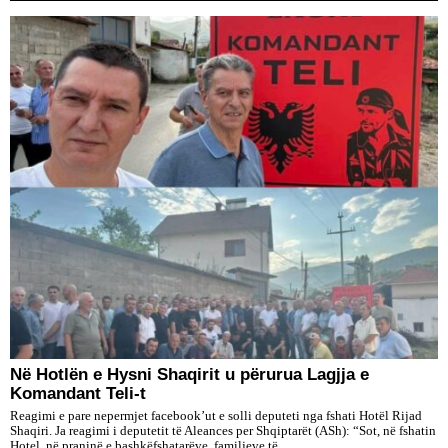
Në Hotlën e Hysni Shaqirit u përurua Lagjja e
Komandant Teli-t
Reagimi e pare nepermjet facebook’ut e solli deputeti nga fshati Hotël Rijad
Shaqiri. Ja reagimi i deputetit të Aleances per Shqiptarët (ASh): “Sot, në fshatin
Hotel, në praninë e bashkëfshatarëve, familjeve të