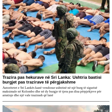
Trazira pas hekurave në Sri Lanka: Ushtria bastisi
burgjet pas trazirave të përgjakshme
Autoritetet e Sri Lankës kanë vendosur ushtrinë në një burg të sigurisë
maksimale në Kolombo dhe në dy burgje të tjera pas disa përpjekjeve për
arratisje dhe një vale trazirash që lanë