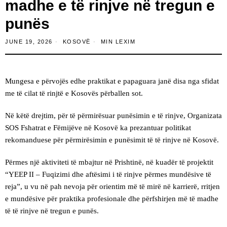
madhe e të rinjve në tregun e
punës
JUNE 19, 2026
KOSOVË
MIN LEXIM
Mungesa e përvojës edhe praktikat e papaguara janë disa nga sfidat
me të cilat të rinjtë e Kosovës përballen sot.
Në këtë drejtim, për të përmirësuar punësimin e të rinjve, Organizata
SOS Fshatrat e Fëmijëve në Kosovë ka prezantuar politikat
rekomanduese për përmirësimin e punësimit të të rinjve në Kosovë.
Përmes një aktiviteti të mbajtur në Prishtinë, në kuadër të projektit
“YEEP II – Fuqizimi dhe aftësimi i të rinjve përmes mundësive të
reja”, u vu në pah nevoja për orientim më të mirë në karrierë, rritjen
e mundësive për praktika profesionale dhe përfshirjen më të madhe
të të rinjve në tregun e punës.