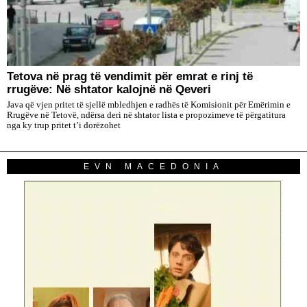
Tetova në prag të vendimit për emrat e rinj të
rrugëve: Në shtator kalojnë në Qeveri
Java që vjen pritet të sjellë mbledhjen e radhës të Komisionit për Emërimin e
Rrugëve në Tetovë, ndërsa deri në shtator lista e propozimeve të përgatitura
nga ky trup pritet t’i dorëzohet
EVN MACEDONIA