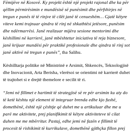
Fëmijëve në Kosovë. Ky projekt është një projekt rajonal dhe ka për
qëllim përmirësimin e mundësisë së punësimit dhe përfshirjes në
tregun e punës të të rinjve të cilët janë të cenueshëm… Gjatë këtyre
viteve kemi trajnuar qindra të rinj në shkathtësi jetësore, punësim
dhe ndërmarrësi. Janë realizuar mijëra sesione mentorimi dhe
këshillimi në karrierë, janë mbështetur iniciativa të reja biznesore,
janë krijuar mundësi për praktikë profesionale dhe qindra të rinj sot
janë aktivë në tregun e punës”,
tha Salihu.
Këshilltarja politike në Ministrinë e Arsimit, Shkencës, Teknologjisë
dhe Inovacionit, Arta Berisha, vlerësoi se orientimi në karrierë duhet
të trajtohet si e drejtë themelore e secilit të ri.
“Jemi në fillimet e hartimit të strategjisë së re për arsimin ku aty do
të ketë kështu një element të integruar brenda edhe kjo fushë,
domethënë, është një çështje që duhet me u artikuluar dhe me u
parë me aktivitete, prej planifikimit të këtyre aktiviteteve të cilat
duhen me me mbërritur. Pastaj, edhe jemi në fazën e fillimit të
procesit të rishikimit të kurrikulave, domethënë gjithçka fillon prej