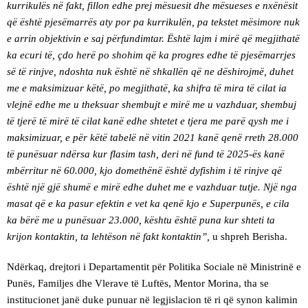
kurrikulës në fakt, fillon edhe prej mësuesit dhe mësueses e nxënësit
që është pjesëmarrës aty por pa kurrikulën, pa tekstet mësimore nuk
e arrin objektivin e saj përfundimtar. Është lajm i mirë që megjithatë
ka ecuri të, çdo herë po shohim që ka progres edhe të pjesëmarrjes
së të rinjve, ndoshta nuk është në shkallën që ne dëshirojmë, duhet
me e maksimizuar këtë, po megjithatë, ka shifra të mira të cilat ia
vlejnë edhe me u theksuar shembujt e mirë me u vazhduar, shembuj
të tjerë të mirë të cilat kanë edhe shtetet e tjera me parë qysh me i
maksimizuar, e për këtë tabelë në vitin 2021 kanë qenë rreth 28.000
të punësuar ndërsa kur flasim tash, deri në fund të 2025-ës kanë
mbërritur në 60.000, kjo domethënë është dyfishim i të rinjve që
është një gjë shumë e mirë edhe duhet me e vazhduar tutje. Një nga
masat që e ka pasur efektin e vet ka qenë kjo e Superpunës, e cila
ka bërë me u punësuar 23.000, kështu është puna kur shteti ta
krijon kontaktin, ta lehtëson në fakt kontaktin”,
u shpreh Berisha.
Ndërkaq, drejtori i Departamentit për Politika Sociale në Ministrinë e
Punës, Familjes dhe Vlerave të Luftës, Mentor Morina, tha se
institucionet janë duke punuar në legjislacion të ri që synon kalimin