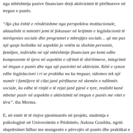
nga mbështetja pasive financiare drejt aktivizimit të përfituesve në
tregun e punës.
“Ajo çka është e rëndësishme nga perspektiva institucionale,
aktualisht si ministri jemi të fokusuar në krijimin e legjislacionit të
mirëqenies sociale dhe programet e mbrojtjes sociale… që me pas
një qasje holistike në aspektin jo vetëm ta shohim personin,
familjen, individin në një mbështetje financiare po kemi edhe
komponente të tjera në aspektin e ofrimit të shërbimeve, integrimit
në tregun e punës dhe nga një pasivitet në aktivizim. Këtë e synon
edhe legjislacioni i ri se praktika na ka treguar, sidomos tek një
numër i familjeve të cilat janë përfituese në skemën e ndihmës
sociale, ku edhe të rinjtë e të rejat janë pjesë e tyre, realisht kanë
mbetur pasiv në aspektin e aktivizimit në tregun e punës me vitet e
tëra”
, tha Morina.
E, në emër të të rinjve pjesëmarrës në projekt, studentja e
psikologjisë në Universitetin e Prishtinës, Aulona Grashita, ngriti
shqetësimet lidhur me mungesën e përvojës së punës dhe praktikat e