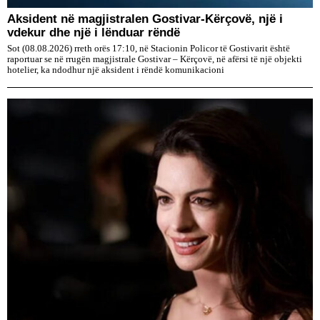
Aksident në magjistralen Gostivar-Kërçovë, një i
vdekur dhe një i lënduar rëndë
Sot (08.08.2026) rreth orës 17:10, në Stacionin Policor të Gostivarit është
raportuar se në rrugën magjistrale Gostivar – Kërçovë, në afërsi të një objekti
hotelier, ka ndodhur një aksident i rëndë komunikacioni