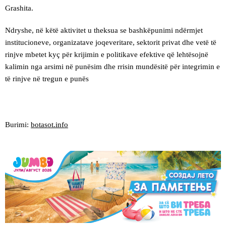
Grashita.
Ndryshe, në këtë aktivitet u theksua se bashkëpunimi ndërmjet
institucioneve, organizatave joqeveritare, sektorit privat dhe vetë të
rinjve mbetet kyç për krijimin e politikave efektive që lehtësojnë
kalimin nga arsimi në punësim dhe rrisin mundësitë për integrimin e
të rinjve në tregun e punës
Burimi:
botasot.info