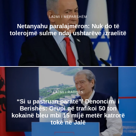
LAJMI I MËPARSHËM
Netanyahu paralajmëron: Nuk do të
tolerojmë sulme ndaj ushtarëve izraelitë
LAJMI I RADHËS
“Si u pastruan paratë”/ Denoncimi i
Berishës: Grupi që trafikoi 50 ton
kokainë bleu mbi 15 mijë metër katrorë
tokë në Jalë