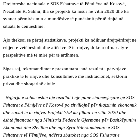
Drejtoresha nacionale e SOS Fshatrave të Fëmijëve në Kosovë,
Nezahate R. Salihu, tha se projekti ka nisur në vitin 2020 dhe ka
synuar përmirësimin e mundësive të punësimit për të rinjtë në
situata të cenueshme.
Ajo theksoi se përtej statistikave, projekti ka ndikuar drejtpërdrejt në
rritjen e vetëbesimit dhe aftësive të të rinjve, duke u ofruar atyre
perspektivë më të mirë për të ardhmen.
Sipas saj, rekomandimet e prezantuara janë rezultat i përvojave
praktike të të rinjve dhe konsultimeve me institucionet, sektorin
privat dhe shoqërinë civile.
“Ngjarja e sotme është një rezultat i një pune shumëvjeçare që SOS
Fshatrat e Fëmijëve në Kosovë po zhvillojnë për fuqizimin ekonomik
dhe social të të rinjve. Projekti YEP ka filluar në vitin 2020 dhe
është financuar nga Ministria Federale Gjermane për Bashkëpunim
Ekonomik dhe Zhvillim dhe nga Zyra Ndërkombëtare e SOS
Fshatrave të Fëmijëve, ndërsa zbatohet nga SOS Fshatrat e