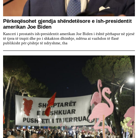
Përkeqësohet gjendja shëndetësore e ish-presidentit
amerikan Joe Biden
Kanceri i prostatës ish-presidentit amerikan Joe Biden i është përhapur në pjesë
të tjera të trupit dhe po i shkakton dhimbje, ndërsa ai vazhdon të flasë
publikisht për çështje të ndryshme, tha