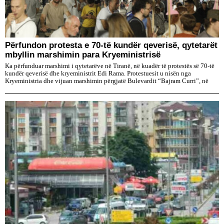
Përfundon protesta e 70-të kundër qeverisë, qytetarët
mbyllin marshimin para Kryeministrisë
Ka përfunduar marshimi i qytetarëve në Tiranë, në kuadër të protestës së 70-të
kundër qeverisë dhe kryeministrit Edi Rama. Protestuesit u nisën nga
Kryeministria dhe vijuan marshimin përgjatë Bulevardit “Bajram Curri”, në