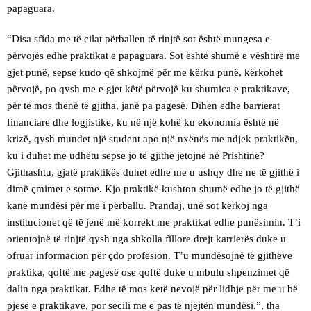
papaguara.
“Disa sfida me të cilat përballen të rinjtë sot është mungesa e
përvojës edhe praktikat e papaguara. Sot është shumë e vështirë me
gjet punë, sepse kudo që shkojmë për me kërku punë, kërkohet
përvojë, po qysh me e gjet këtë përvojë ku shumica e praktikave,
për të mos thënë të gjitha, janë pa pagesë. Dihen edhe barrierat
financiare dhe logjistike, ku në një kohë ku ekonomia është në
krizë, qysh mundet një student apo një nxënës me ndjek praktikën,
ku i duhet me udhëtu sepse jo të gjithë jetojnë në Prishtinë?
Gjithashtu, gjatë praktikës duhet edhe me u ushqy dhe ne të gjithë i
dimë çmimet e sotme. Kjo praktikë kushton shumë edhe jo të gjithë
kanë mundësi për me i përballu. Prandaj, unë sot kërkoj nga
institucionet që të jenë më korrekt me praktikat edhe punësimin. T’i
orientojnë të rinjtë qysh nga shkolla fillore drejt karrierës duke u
ofruar informacion për çdo profesion. T’u mundësojnë të gjithëve
praktika, qoftë me pagesë ose qoftë duke u mbulu shpenzimet që
dalin nga praktikat. Edhe të mos ketë nevojë për lidhje për me u bë
pjesë e praktikave, por secili me e pas të njëjtën mundësi.”, tha