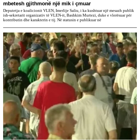
mbetesh gjithmonë një mik i çmuar
Deputetja e koalicionit VLEN, Imerlije Saliu, i ka kushtuar një mesazh publik
ish-sekretarit organizativ të VLEN-it, Bashkim Murtezi, duke e vlerësuar për
kontributin dhe karakterin e tij. Në statusin e publikuar në