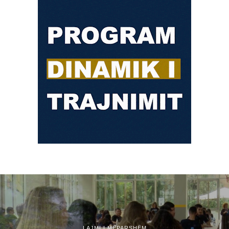
LAJMI I MËPARSHËM