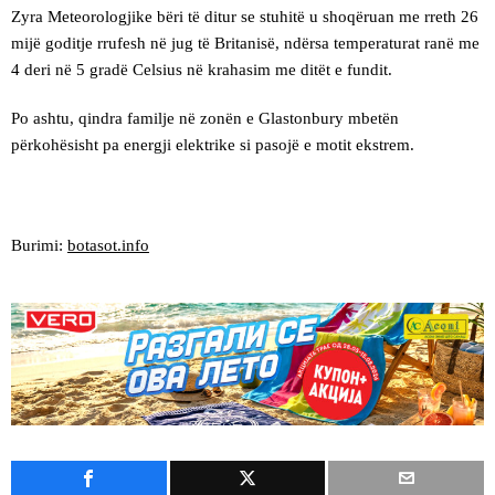
Zyra Meteorologjike bëri të ditur se stuhitë u shoqëruan me rreth 26
mijë goditje rrufesh në jug të Britanisë, ndërsa temperaturat ranë me
4 deri në 5 gradë Celsius në krahasim me ditët e fundit.
Po ashtu, qindra familje në zonën e Glastonbury mbetën
përkohësisht pa energji elektrike si pasojë e motit ekstrem.
Burimi:
botasot.info