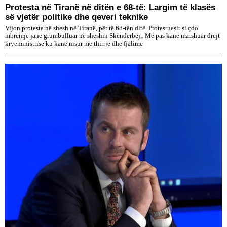
Protesta në Tiranë në ditën e 68-të: Largim të klasës
së vjetër politike dhe qeveri teknike
Vijon protesta në shesh në Tiranë, për të 68-tën ditë. Protestuesit si çdo
mbrëmje janë grumbulluar në sheshin Skënderbej,. Më pas kanë marshuar drejt
kryeministrisë ku kanë nisur me thirrje dhe fjalime