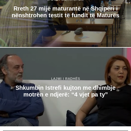
Rreth 27 mijë maturantë në Shqipëri i
nënshtrohen testit të fundit të Maturës
LAJMI I RADHËS
Shkumbin Istrefi kujton me dhimbje
motrën e ndjerë: “4 vjet pa ty”