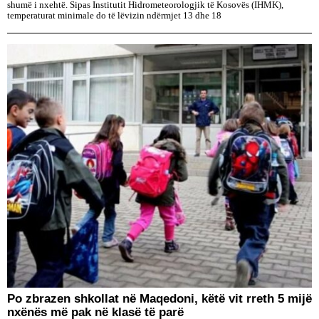
shumë i nxehtë. Sipas Institutit Hidrometeorologjik të Kosovës (IHMK),
temperaturat minimale do të lëvizin ndërmjet 13 dhe 18
Po zbrazen shkollat në Maqedoni, këtë vit rreth 5 mijë
nxënës më pak në klasë të parë