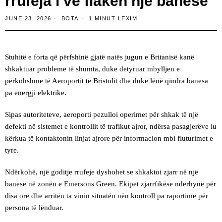
rrufeja i vë flakën një banese
JUNE 23, 2026
BOTA
1 MINUT LEXIM
Stuhitë e forta që përfshinë gjatë natës jugun e Britanisë kanë
shkaktuar probleme të shumta, duke detyruar mbylljen e
përkohshme të Aeroportit të Bristolit dhe duke lënë qindra banesa
pa energji elektrike.
Sipas autoriteteve, aeroporti pezulloi operimet për shkak të një
defekti në sistemet e kontrollit të trafikut ajror, ndërsa pasagjerëve iu
kërkua të kontaktonin linjat ajrore për informacion mbi fluturimet e
tyre.
Ndërkohë, një goditje rrufeje dyshohet se shkaktoi zjarr në një
banesë në zonën e Emersons Green. Ekipet zjarrfikëse ndërhynë për
disa orë dhe arritën ta vinin situatën nën kontroll pa raportime për
persona të lënduar.