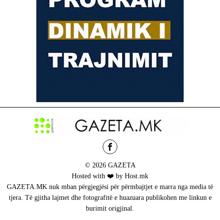
© 2026 GAZETA
Hosted with ❤️ by Host.mk
GAZETA.MK nuk mban përgjegjësi për përmbajtjet e marra nga media të
tjera. Të gjitha lajmet dhe fotografitë e huazuara publikohen me linkun e
burimit origjinal.