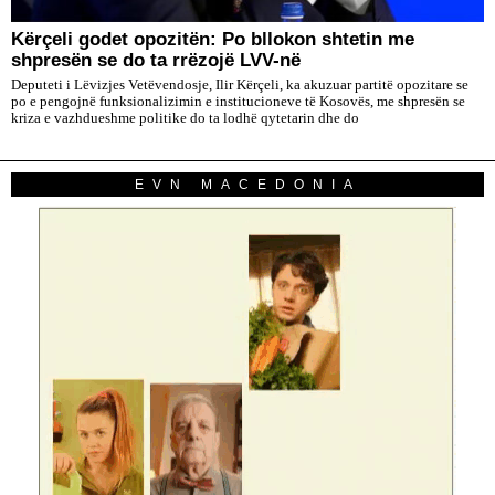
Kërçeli godet opozitën: Po bllokon shtetin me
shpresën se do ta rrëzojë LVV-në
Deputeti i Lëvizjes Vetëvendosje, Ilir Kërçeli, ka akuzuar partitë opozitare se
po e pengojnë funksionalizimin e institucioneve të Kosovës, me shpresën se
kriza e vazhdueshme politike do ta lodhë qytetarin dhe do
EVN MACEDONIA