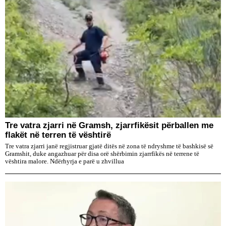
Tre vatra zjarri në Gramsh, zjarrfikësit përballen me
flakët në terren të vështirë
Tre vatra zjarri janë regjistruar gjatë ditës në zona të ndryshme të bashkisë së
Gramshit, duke angazhuar për disa orë shërbimin zjarrfikës në terrene të
vështira malore. Ndërhyrja e parë u zhvillua