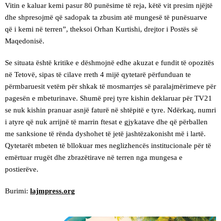
Vitin e kaluar kemi pasur 80 punësime të reja, këtë vit presim njëjtë
dhe shpresojmë që sadopak ta zbusim atë mungesë të punësuarve
që i kemi në terren”, theksoi Orhan Kurtishi, drejtor i Postës së
Maqedonisë.
Se situata është kritike e dëshmojnë edhe akuzat e fundit të opozitës
në Tetovë, sipas të cilave rreth 4 mijë qytetarë përfunduan te
përmbaruesit vetëm për shkak të mosmarrjes së paralajmërimeve për
pagesën e mbeturinave. Shumë prej tyre kishin deklaruar për TV21
se nuk kishin pranuar asnjë faturë në shtëpitë e tyre. Ndërkaq, numri
i atyre që nuk arrijnë të marrin ftesat e gjykatave dhe që përballen
me sanksione të rënda dyshohet të jetë jashtëzakonisht më i lartë.
Qytetarët mbeten të bllokuar mes neglizhencës institucionale për të
emërtuar rrugët dhe zbrazëtirave në terren nga mungesa e
postierëve.
Burimi:
lajmpress.org