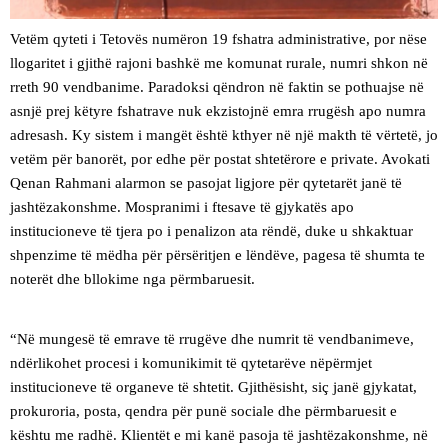
Vetëm qyteti i Tetovës numëron 19 fshatra administrative, por nëse
llogaritet i gjithë rajoni bashkë me komunat rurale, numri shkon në
rreth 90 vendbanime. Paradoksi qëndron në faktin se pothuajse në
asnjë prej këtyre fshatrave nuk ekzistojnë emra rrugësh apo numra
adresash. Ky sistem i mangët është kthyer në një makth të vërtetë, jo
vetëm për banorët, por edhe për postat shtetërore e private. Avokati
Qenan Rahmani alarmon se pasojat ligjore për qytetarët janë të
jashtëzakonshme. Mospranimi i ftesave të gjykatës apo
institucioneve të tjera po i penalizon ata rëndë, duke u shkaktuar
shpenzime të mëdha për përsëritjen e lëndëve, pagesa të shumta te
noterët dhe bllokime nga përmbaruesit.
“Në mungesë të emrave të rrugëve dhe numrit të vendbanimeve,
ndërlikohet procesi i komunikimit të qytetarëve nëpërmjet
institucioneve të organeve të shtetit. Gjithësisht, siç janë gjykatat,
prokuroria, posta, qendra për punë sociale dhe përmbaruesit e
kështu me radhë. Klientët e mi kanë pasoja të jashtëzakonshme, në