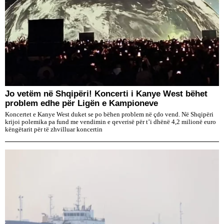
Jo vetëm në Shqipëri! Koncerti i Kanye West bëhet
problem edhe për Ligën e Kampioneve
Koncertet e Kanye West duket se po bëhen problem në çdo vend. Në Shqipëri
krijoi polemika pa fund me vendimin e qeverisë për t’i dhënë 4,2 milionë euro
këngëtarit për të zhvilluar koncertin