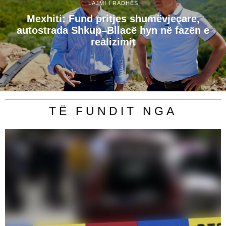
LAJMI I RADHËS
Mexhiti: Fund pritjes shumëvjeçare,
autostrada Shkup–Bllacë hyn në fazën e
realizimit
TË FUNDIT NGA