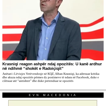
​Krasniqi reagon ashpër ndaj opozitës: U kanë ardhur
në ndihmë “shokët e Radoiçiqit”
Anëtari i Lëvizjes Vetëvendosje në KQZ, Alban Krasniqi, ka adresuar kritika
dhe akuza ndaj opozitës përmes dy postimeve të ndara në Facebook, duke e
cilësuar atë “antishtet” dhe duke pretenduar se opozitës
EVN MACEDONIA