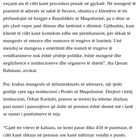
veçanti ata të cilët kanë procedura penale në gjykatë. Në mungesë të
pranimit të adresës së saktë të ftesave, shumica e klientëve të mi
përfundojnë në burgjet e Republikës së Maqedonisë, pa e ditur se
për çfarë vepre janë dënuar dhe lartësinë e dënimit. Gjithashtu, kam
klientë të cilët kanë kontekste edhe me përmbaruesit, për shkak të
mungesës së emrave dhe numrave të rrugëve të banimit. Unë
mendoj se mungesa e emërtimit dhe numrit të rrugëve të
vendbanimeve nuk është çështje politike, është mungesë dhe
neglizhencë e institucioneve dhe organeve të shtetit”, tha Qenan
Rahmani, avokat.
Por, krahas mungesës së infrastrukturës së adresave, një tjetër
goditje vjen nga institucioni i Postës së Maqedonisë. Drejtori i këtij
institucioni, Orhan Kurtishi, pranon se terreni ka mbetur zbuluar,
pasi numri i punonjësve që dalin në pension është shumë më i lartë
se numri i punësimeve të reja.
“Gjatë tre viteve të kaluara, ne kemi pasur diku 450 të punësuar, të
cilët kanë shkuar në pension ose kanë ndërruar vendin e punës.