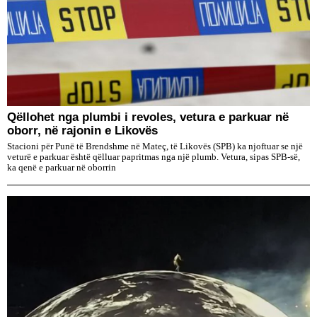
Qëllohet nga plumbi i revoles, vetura e parkuar në
oborr, në rajonin e Likovës
Stacioni për Punë të Brendshme në Mateç, të Likovës (SPB) ka njoftuar se një
veturë e parkuar është qëlluar papritmas nga një plumb. Vetura, sipas SPB-së,
ka qenë e parkuar në oborrin