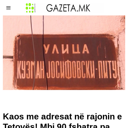
Kaos me adresat në rajonin e
Tetovës! Mbi 90 fshatra pa