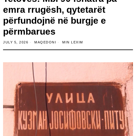
emra rrugësh, qytetarët
përfundojnë në burgje e
përmbarues
JULY 5, 2026
MAQEDONI
MIN LEXIM