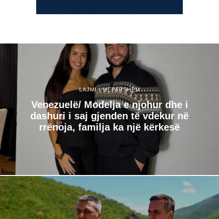
LAJMI I MËPARSHËM
Venezuelë/ Modelja e njohur dhe i
dashuri i saj gjenden të vdekur në
rrënoja, familja ka një kërkesë