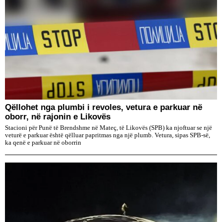
Qëllohet nga plumbi i revoles, vetura e parkuar në
oborr, në rajonin e Likovës
Stacioni për Punë të Brendshme në Mateç, të Likovës (SPB) ka njoftuar se një
veturë e parkuar është qëlluar papritmas nga një plumb. Vetura, sipas SPB-së,
ka qenë e parkuar në oborrin