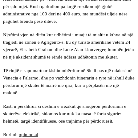
për çdo mjet. Kush qarkullon pa targë rrezikon një gjobë
administrative nga 100 deri në 400 euro, me mundësi uljeje nëse
paguhet brenda pesë ditëve.
Njoftimi vjen në ditën kur udhëtimi i muajit të mjaltit u kthye në një
tragjedi në zonën e Agrigento-s, ku dy turistë amerikanë vetëm 24
vjecarë, Elisabeth Graham dhe Luke Alan Lionverger, humbën jetën
në një aksident shumë të rëndë ndërsa udhëtonin me skuter.
Të rinjtë e sapomartuar kishin mbërritur në Sicili pas një ndalesë në
Venecia e Palermo, dhe po vazhdonin itinerarin e tyre në ishull duke
përdorur një skuter të marrë me qira, kur u përplasën me një
makinë.
Rasti u përshkrua si dëshmi e rrezikut që shoqëron përdorimin e
skuterëve elektrikë, sidomos kur nuk ka masa të forta sigurie:
helmetë, targë identifikuese, ose trajnime për përdoruesit.
Burimi:
opinion.al