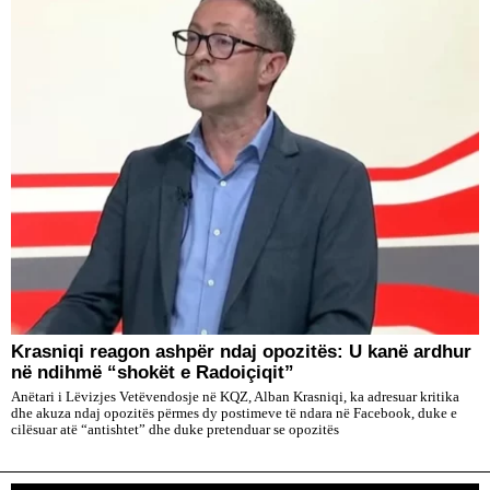
​Krasniqi reagon ashpër ndaj opozitës: U kanë ardhur
në ndihmë “shokët e Radoiçiqit”
Anëtari i Lëvizjes Vetëvendosje në KQZ, Alban Krasniqi, ka adresuar kritika
dhe akuza ndaj opozitës përmes dy postimeve të ndara në Facebook, duke e
cilësuar atë “antishtet” dhe duke pretenduar se opozitës