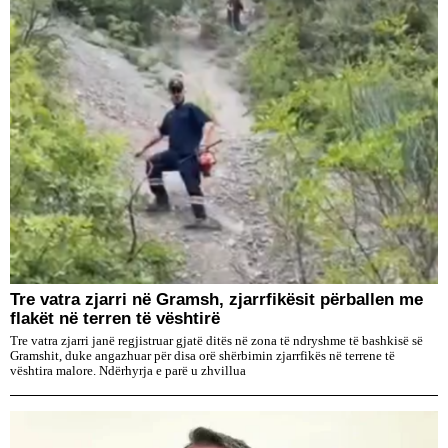
Tre vatra zjarri në Gramsh, zjarrfikësit përballen me
flakët në terren të vështirë
Tre vatra zjarri janë regjistruar gjatë ditës në zona të ndryshme të bashkisë së
Gramshit, duke angazhuar për disa orë shërbimin zjarrfikës në terrene të
vështira malore. Ndërhyrja e parë u zhvillua