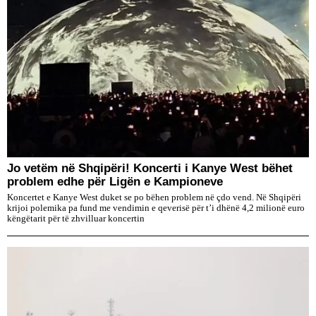
Jo vetëm në Shqipëri! Koncerti i Kanye West bëhet
problem edhe për Ligën e Kampioneve
Koncertet e Kanye West duket se po bëhen problem në çdo vend. Në Shqipëri
krijoi polemika pa fund me vendimin e qeverisë për t’i dhënë 4,2 milionë euro
këngëtarit për të zhvilluar koncertin