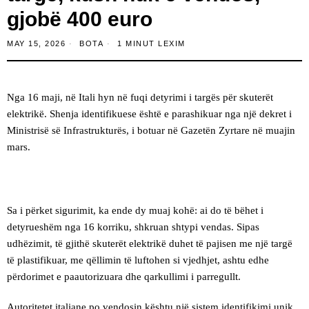
gjobë 400 euro
MAY 15, 2026
BOTA
1 MINUT LEXIM
Nga 16 maji, në Itali hyn në fuqi detyrimi i targës për skuterët
elektrikë. Shenja identifikuese është e parashikuar nga një dekret i
Ministrisë së Infrastrukturës, i botuar në Gazetën Zyrtare në muajin
mars.
Sa i përket sigurimit, ka ende dy muaj kohë: ai do të bëhet i
detyrueshëm nga 16 korriku, shkruan shtypi vendas. Sipas
udhëzimit, të gjithë skuterët elektrikë duhet të pajisen me një targë
të plastifikuar, me qëllimin të luftohen si vjedhjet, ashtu edhe
përdorimet e paautorizuara dhe qarkullimi i parregullt.
Autoritetet italiane po vendosin kështu një sistem identifikimi unik