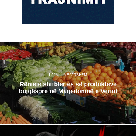
LAJMI I MËPARSHËM
Rënie e shitblerjes së produkteve
bujqësore në Maqedoninë e Veriut