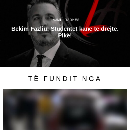
LAJMI I RADHËS
Bekim Fazliu: Studentët kanë të drejtë.
Pikë!
TË FUNDIT NGA