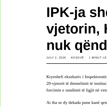
IPK-ja s
vjetorin
nuk qëndr
JULY 2, 2026
KOSOVË
1 MINUT LE
Kryeshefi ekzekutiv i Inspektorati
20-vjetorit të themelimit të institu
forcimin e sundimit të ligjit në ven
Ai tha se dy dekada pune kanë qenë