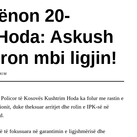
hënon 20-
, Hoda: Askush
on mbi ligjin!
XIM
t Policor të Kosovës Kushtrim Hoda ka folur me rastin e
cionit, duke theksuar arritjet dhe rolin e IPK-së në
d.
 të fokusuara në garantimin e ligjshmërisë dhe