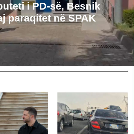
puteti i PD-së, Besnik
j paraqitet në SPAK