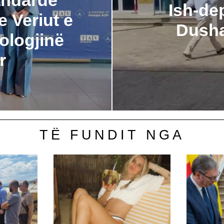
Ish-de
 Veriut e
Dusha
ologjinë
r
TË FUNDIT NGA