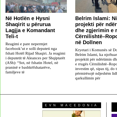
Në Hotlën e Hysni
Belrim Islami: N
Shaqirit u përurua
projekti për ndë
Lagjja e Komandant
dhe zgjerimin e 
Teli-t
Cërnilishtë–Rop
në Dollnen
Reagimi e pare nepermjet
facebook’ut e solli deputeti nga
Kryetari i Komunës së Do
fshati Hotël Rijad Shaqiri. Ja reagimi
Belrim Islami, ka njoftuar
i deputetit të Aleances per Shqiptarët
projektit për ndërtimin d
(ASh): “Sot, në fshatin Hotel, në
e rrugës Cërnilishtë–Ropo
praninë e bashkëfshatarëve,
investim që, sipas tij, do 
familjeve të
përmirësojë ndjeshëm lid
qarkullimin për
EVN MACEDONIA