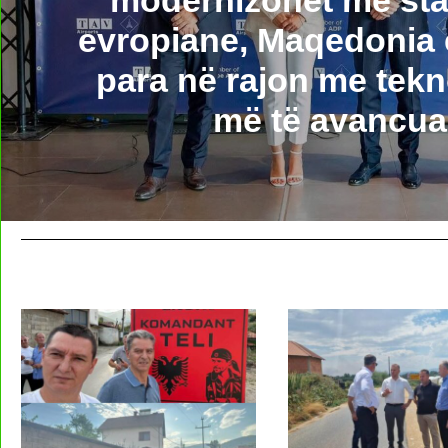
evropiane, Maqedonia e
para në rajon me tekn
më të avancua