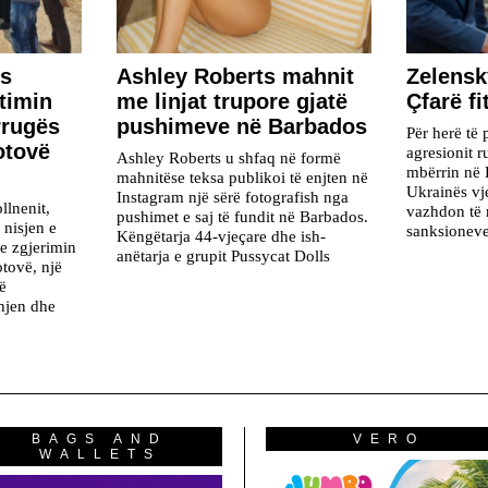
is
Ashley Roberts mahnit
Zelensk
rtimin
me linjat trupore gjatë
Çfarë f
rrugës
pushimeve në Barbados
Për herë të 
otovë
agresionit 
Ashley Roberts u shfaq në formë
mbërrin në 
mahnitëse teksa publikoi të enjten në
Ukrainës vj
Instagram një sërë fotografish nga
llnenit,
vazhdon të 
pushimet e saj të fundit në Barbados.
 nisjen e
sanksionev
Këngëtarja 44-vjeçare dhe ish-
he zgjerimin
anëtarja e grupit Pussycat Dolls
tovë, një
të
hjen dhe
BAGS AND
VERO
WALLETS