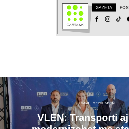
GAZETA
POS
LAJMI I MËPARSHËM
VLEN: Transporti aj
modernizohet me st