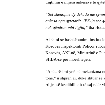
trajtimin e mijëra ankesave të qyte
“Sot shënojmë dy dekada me synim 
ankesa nga qytetarët. IPK-ja sot 
nuk qëndron mbi ligjin,”
tha Hoda
Ai shtoi se bashkëpunimi institucion
Kosovës Inspektorati Policor i Kos
Kosovës, AKI-në, Ministrinë e Pu
SHBA-së për mbështetjen.
“Anëtarësimi ynë në mekanizma ndë
tonë,” u shpreh ai, duke shtuar se 
rritjes së kredibilitetit të saj ndër vi