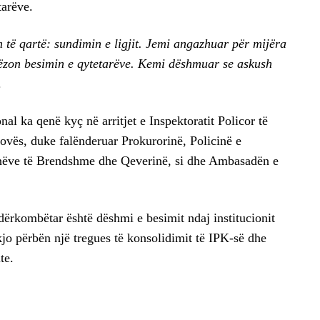
tarëve.
të qartë: sundimin e ligjit. Jemi angazhuar për mijëra
gëzon besimin e qytetarëve. Kemi dëshmuar se askush
.
al ka qenë kyç në arritjet e Inspektoratit Policor të
ovës, duke falënderuar Prokurorinë, Policinë e
nëve të Brendshme dhe Qeverinë, si dhe Ambasadën e
rkombëtar është dëshmi e besimit ndaj institucionit
kjo përbën një tregues të konsolidimit të IPK-së dhe
te.