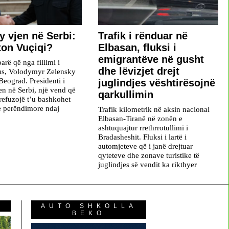
y vjen në Serbi:
Trafik i rënduar në
iton Vuçiqi?
Elbasan, fluksi i
emigrantëve në gusht
parë që nga fillimi i
dhe lëvizjet drejt
rus, Volodymyr Zelensky
Beograd. Presidenti i
juglindjes vështirësojnë
en në Serbi, një vend që
qarkullimin
refuzojë t’u bashkohet
e perëndimore ndaj
Trafik kilometrik në aksin nacional
Elbasan-Tiranë në zonën e
ashtuquajtur rrethrrotullimi i
Bradasheshit. Fluksi i lartë i
automjeteve që i janë drejtuar
qyteteve dhe zonave turistike të
juglindjes së vendit ka rikthyer
AUTO SHKOLLA
BEKO