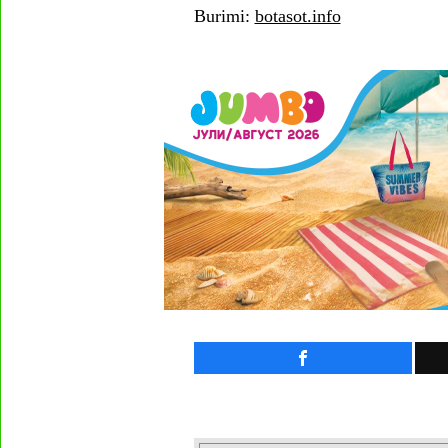
Burimi:
botasot.info