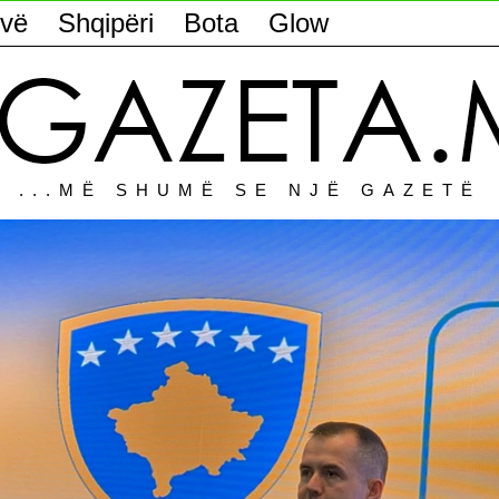
vë
Shqipëri
Bota
Glow
...MË SHUMË SE NJË GAZETË