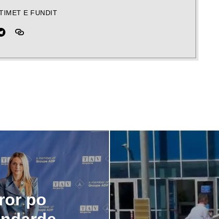
TIMET E FUNDIT
ror po
andarde